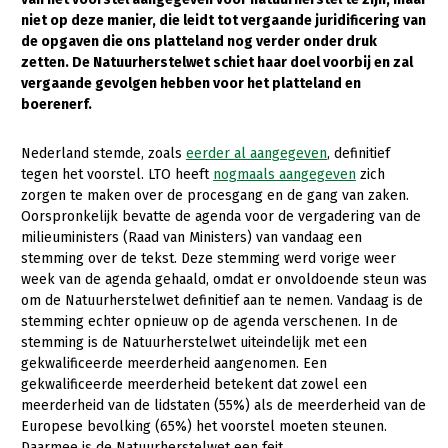
niet op deze manier, die leidt tot vergaande juridificering van
Gezonde planten
de opgaven die ons platteland nog verder onder druk
zetten. De Natuurherstelwet schiet haar doel voorbij en zal
Gezonde dieren
vergaande gevolgen hebben voor het platteland en
boerenerf.
Natuur, klimaat en energie
Bodem en water
Nederland stemde, zoals
eerder al aangegeven
, definitief
tegen het voorstel. LTO heeft
nogmaals aangegeven
zich
Platteland en omgeving
zorgen te maken over de procesgang en de gang van zaken.
Mens, ondernemerschap en onderwijs
Oorspronkelijk bevatte de agenda voor de vergadering van de
milieuministers (Raad van Ministers) van vandaag een
Internationaal
stemming over de tekst. Deze stemming werd vorige weer
week van de agenda gehaald, omdat er onvoldoende steun was
Sectoren
om de Natuurherstelwet definitief aan te nemen. Vandaag is de
stemming echter opnieuw op de agenda verschenen. In de
Dier
stemming is de Natuurherstelwet uiteindelijk met een
gekwalificeerde meerderheid aangenomen. Een
Plant
Biologische Landbouw
gekwalificeerde meerderheid betekent dat zowel een
Multifunctionele landbouw
Geitenhouderij
Akkerbouw
meerderheid van de lidstaten (55%) als de meerderheid van de
Europese bevolking (65%) het voorstel moeten steunen.
Kalverhouderij
Biologische Landbouw
Multifunctioneel
Daarmee is de Natuurherstelwet een feit.