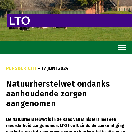
Home
PERSBERICHT
- 17 JUNI 2024
Toekomstvisie
Natuurherstelwet ondanks
Goed eten
aanhoudende zorgen
Mooi groen
aangenomen
Sterk ondernemerschap
Transitiepaden
De Natuurherstelwet is in de Raad van Ministers met een
meerderheid aangenomen. LTO heeft sinds de aankondiging
Thema’s
van het voorstel aangegeven voor natuurherstel te zijn, maar