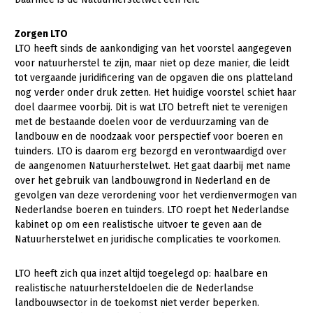
Onderwerpen
Konijnenhouderij
Bollenteelt
Vrouw en Bedrijf
Nieuws
Zorgen LTO
Melkveehouderij
Bomen, vaste planten en zomerbloemen
LTO heeft sinds de aankondiging van het voorstel aangegeven
Nieuwsabonnement
voor natuurherstel te zijn, maar niet op deze manier, die leidt
Paardenhouderij
Fruitteelt
tot vergaande juridificering van de opgaven die ons platteland
Webinars
nog verder onder druk zetten. Het huidige voorstel schiet haar
Pluimveehouderij
Glastuinbouw
doel daarmee voorbij. Dit is wat LTO betreft niet te verenigen
Over LTO
Schapenhouderij
Paddenstoelen
met de bestaande doelen voor de verduurzaming van de
landbouw en de noodzaak voor perspectief voor boeren en
LTO Nederland
Varkenshouderij
Vollegrondsgroente
tuinders. LTO is daarom erg bezorgd en verontwaardigd over
de aangenomen Natuurherstelwet. Het gaat daarbij met name
Mensen
Vleesveehouderij
over het gebruik van landbouwgrond in Nederland en de
Jaarverslag 2023
Bestuur en Directie
gevolgen van deze verordening voor het verdienvermogen van
Nederlandse boeren en tuinders. LTO roept het Nederlandse
Vacatures
Medewerkers
kabinet op om een realistische uitvoer te geven aan de
Natuurherstelwet en juridische complicaties te voorkomen.
Pers
Vakgroepbestuurders
Contact
LTO heeft zich qua inzet altijd toegelegd op: haalbare en
realistische natuurhersteldoelen die de Nederlandse
landbouwsector in de toekomst niet verder beperken.