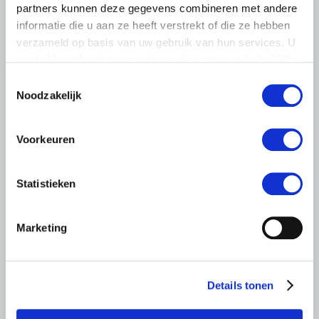
partners kunnen deze gegevens combineren met andere
pluimveehouders
informatie die u aan ze heeft verstrekt of die ze hebben
ZLTO, LLTB, LTO Noord en LTO Nederland roepen hun
verzameld op basis van uw gebruik van hun services. U
leden op om op vrijdagochtend 14 augustus massaal naar
gaat akkoord met onze cookies als u onze website blijft
het voorplein van het provinciehuis in Den Bosch te
gebruiken.
Toestemmingsselectie
komen…
Noodzakelijk
Lees meer
Voorkeuren
Statistieken
Marketing
Details tonen