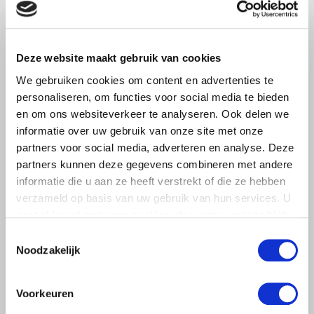
Abonneren via RSS
Abonneren via e-mail
Deze website maakt gebruik van cookies
We gebruiken cookies om content en advertenties te
personaliseren, om functies voor social media te bieden
en om ons websiteverkeer te analyseren. Ook delen we
informatie over uw gebruik van onze site met onze
partners voor social media, adverteren en analyse. Deze
partners kunnen deze gegevens combineren met andere
informatie die u aan ze heeft verstrekt of die ze hebben
verzameld op basis van uw gebruik van hun services. U
gaat akkoord met onze cookies als u onze website blijft
gebruiken.
Toestemmingsselectie
BELANGRIJKE INFORMATIE
Noodzakelijk
6 AUGUSTUS 2026
LTO sluit aan bij demonstratie tegen
Voorkeuren
dreigende onteigening