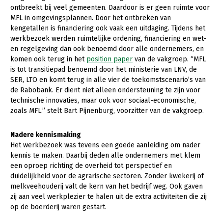
ontbreekt bij veel gemeenten. Daardoor is er geen ruimte voor
Konijnenhouderij
Bollenteelt
Vrouw en Bedrijf
MFL in omgevingsplannen. Door het ontbreken van
kengetallen is financiering ook vaak een uitdaging. Tijdens het
Melkveehouderij
Bomen, vaste planten en zomerbloemen
Onderwerpen
werkbezoek werden ruimtelijke ordening, financiering en wet-
en regelgeving dan ook benoemd door alle ondernemers, en
Paardenhouderij
Fruitteelt
Nieuws
komen ook terug in het
position paper
van de vakgroep. “MFL
Pluimveehouderij
Glastuinbouw
is tot transitiepad benoemd door het ministerie van LNV, de
Nieuwsabonnement
SER, LTO en komt terug in alle vier de toekomstscenario’s van
Schapenhouderij
Paddenstoelen
de Rabobank. Er dient niet alleen ondersteuning te zijn voor
Webinars
technische innovaties, maar ook voor sociaal-economische,
Varkenshouderij
Vollegrondsgroente
zoals MFL.” stelt Bart Pijnenburg, voorzitter van de vakgroep.
Over LTO
Vleesveehouderij
Nadere kennismaking
LTO Nederland
Het werkbezoek was tevens een goede aanleiding om nader
Mensen
kennis te maken. Daarbij deden alle ondernemers met klem
een oproep richting de overheid tot perspectief en
Jaarverslag 2023
Bestuur en Directie
duidelijkheid voor de agrarische sectoren. Zonder kwekerij of
melkveehouderij valt de kern van het bedrijf weg. Ook gaven
Vacatures
Medewerkers
zij aan veel werkplezier te halen uit de extra activiteiten die zij
Pers
Vakgroepbestuurders
op de boerderij waren gestart.