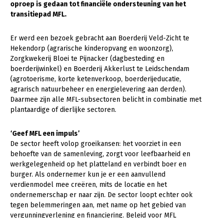
oproep is gedaan tot financiële ondersteuning van het
transitiepad MFL.
Gezonde planten
Gezonde dieren
Er werd een bezoek gebracht aan Boerderij Veld-Zicht te
Hekendorp (agrarische kinderopvang en woonzorg),
Natuur, klimaat en energie
Zorgkwekerij Bloei te Pijnacker (dagbesteding en
boerderijwinkel) en Boerderij Akkerlust te Leidschendam
Bodem en water
(agrotoerisme, korte ketenverkoop, boerderijeducatie,
Platteland en omgeving
agrarisch natuurbeheer en energielevering aan derden).
Daarmee zijn alle MFL-subsectoren belicht in combinatie met
Mens, ondernemerschap en onderwijs
plantaardige of dierlijke sectoren.
Internationaal
‘Geef MFL een impuls’
Sectoren
De sector heeft volop groeikansen: het voorziet in een
behoefte van de samenleving, zorgt voor leefbaarheid en
Dier
werkgelegenheid op het platteland en verbindt boer en
burger. Als ondernemer kun je er een aanvullend
Plant
Biologische Landbouw
verdienmodel mee creëren, mits de locatie en het
ondernemerschap er naar zijn. De sector loopt echter ook
Multifunctionele landbouw
Geitenhouderij
Akkerbouw
tegen belemmeringen aan, met name op het gebied van
Kalverhouderij
Biologische Landbouw
Multifunctioneel
vergunningverlening en financiering. Beleid voor MFL