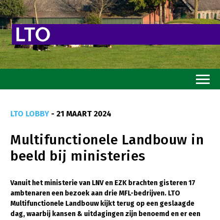
Home
LTO LOBBY
- 21 MAART 2024
Toekomstvisie
Multifunctionele Landbouw in
Goed eten
beeld bij ministeries
Mooi groen
Sterk ondernemerschap
Vanuit het ministerie van LNV en EZK brachten gisteren 17
ambtenaren een bezoek aan drie MFL-bedrijven. LTO
Transitiepaden
Multifunctionele Landbouw kijkt terug op een geslaagde
dag, waarbij kansen & uitdagingen zijn benoemd en er een
Thema’s