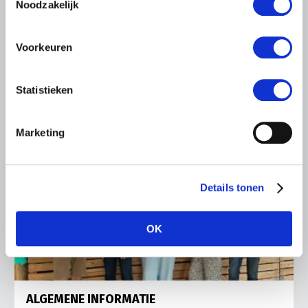
Ronald Oenema op het melkveebedrijf van Jolmer de
Noodzakelijk
Vries in It Heidenskip.
Lees meer
Voorkeuren
Statistieken
Marketing
Details tonen
OK
ALGEMENE INFORMATIE