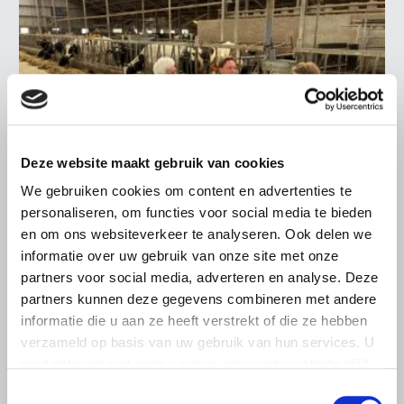
Deze website maakt gebruik van cookies
We gebruiken cookies om content en advertenties te
personaliseren, om functies voor social media te bieden
en om ons websiteverkeer te analyseren. Ook delen we
LTO LOBBY
informatie over uw gebruik van onze site met onze
6 AUGUSTUS 2026
partners voor social media, adverteren en analyse. Deze
Kamerlid Goudzwaard (JA21)
partners kunnen deze gegevens combineren met andere
bezoekt melkveehouderij in
informatie die u aan ze heeft verstrekt of die ze hebben
Súdwest-Fryslân
verzameld op basis van uw gebruik van hun services. U
gaat akkoord met onze cookies als u onze website blijft
LTO Nederland ontving gisteren Tweede Kamerlid
gebruiken.
Maarten Goudzwaard (JA21) en beleidsmedewerker
Toestemmingsselectie