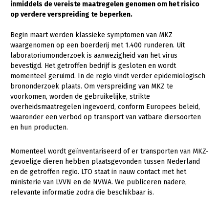
inmiddels de vereiste maatregelen genomen om het risico
op verdere verspreiding te beperken.
Gezonde planten
Gezonde dieren
Begin maart werden klassieke symptomen van MKZ
waargenomen op een boerderij met 1.400 runderen. Uit
Natuur, klimaat en energie
laboratoriumonderzoek is aanwezigheid van het virus
bevestigd. Het getroffen bedrijf is gesloten en wordt
Bodem en water
momenteel geruimd. In de regio vindt verder epidemiologisch
brononderzoek plaats. Om verspreiding van MKZ te
Platteland en omgeving
voorkomen, worden de gebruikelijke, strikte
Mens, ondernemerschap en onderwijs
overheidsmaatregelen ingevoerd, conform Europees beleid,
waaronder een verbod op transport van vatbare diersoorten
Internationaal
en hun producten.
Sectoren
Momenteel wordt geïnventariseerd of er transporten van MKZ-
gevoelige dieren hebben plaatsgevonden tussen Nederland
Dier
en de getroffen regio. LTO staat in nauw contact met het
Plant
Biologische Landbouw
ministerie van LVVN en de NVWA. We publiceren nadere,
relevante informatie zodra die beschikbaar is.
Multifunctionele landbouw
Geitenhouderij
Akkerbouw
Kalverhouderij
Biologische Landbouw
Multifunctioneel