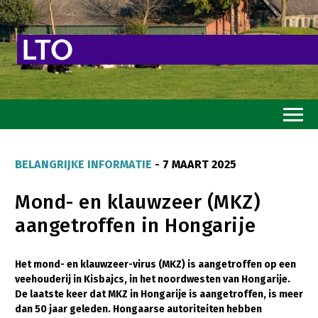
Home
BELANGRIJKE INFORMATIE
- 7 MAART 2025
Toekomstvisie
Mond- en klauwzeer (MKZ)
Goed eten
aangetroffen in Hongarije
Mooi groen
Sterk ondernemerschap
Het mond- en klauwzeer-virus (MKZ) is aangetroffen op een
veehouderij in Kisbajcs, in het noordwesten van Hongarije.
Transitiepaden
De laatste keer dat MKZ in Hongarije is aangetroffen, is meer
dan 50 jaar geleden. Hongaarse autoriteiten hebben
Thema’s