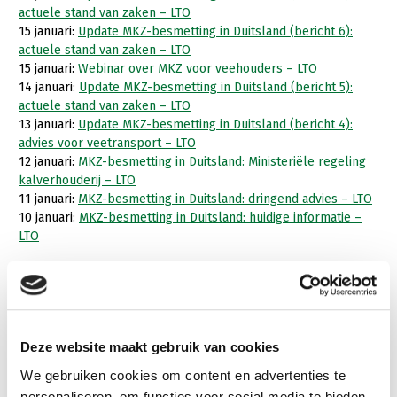
actuele stand van zaken – LTO
Gezonde planten
15 januari:
Update MKZ-besmetting in Duitsland (bericht 6):
actuele stand van zaken – LTO
Gezonde dieren
15 januari:
Webinar over MKZ voor veehouders – LTO
14 januari:
Update MKZ-besmetting in Duitsland (bericht 5):
Natuur, klimaat en energie
actuele stand van zaken – LTO
13 januari:
Update MKZ-besmetting in Duitsland (bericht 4):
Bodem en water
advies voor veetransport – LTO
Platteland en omgeving
12 januari:
MKZ-besmetting in Duitsland: Ministeriële regeling
kalverhouderij – LTO
Mens, ondernemerschap en onderwijs
11 januari:
MKZ-besmetting in Duitsland: dringend advies – LTO
10 januari:
MKZ-besmetting in Duitsland: huidige informatie –
Internationaal
LTO
Sectoren
Dier
Plant
Biologische Landbouw
Deze website maakt gebruik van cookies
Multifunctionele landbouw
Geitenhouderij
Akkerbouw
We gebruiken cookies om content en advertenties te
Kalverhouderij
Biologische Landbouw
Multifunctioneel
personaliseren, om functies voor social media te bieden