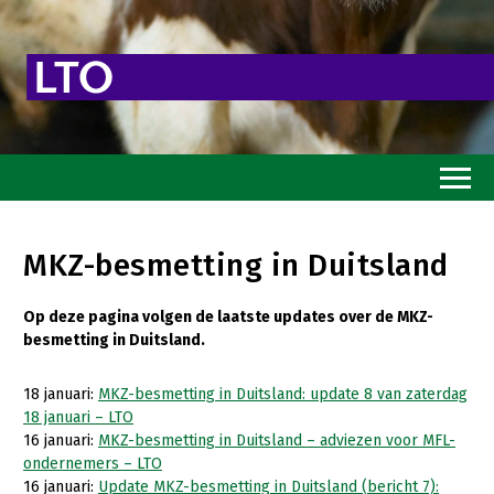
Home
MKZ-besmetting in Duitsland
Toekomstvisie
Op deze pagina volgen de laatste updates over de MKZ-
Goed eten
besmetting in Duitsland.
Mooi groen
18 januari:
MKZ-besmetting in Duitsland: update 8 van zaterdag
Sterk ondernemerschap
18 januari – LTO
16 januari:
MKZ-besmetting in Duitsland – adviezen voor MFL-
Transitiepaden
ondernemers – LTO
16 januari:
Update MKZ-besmetting in Duitsland (bericht 7):
Thema’s