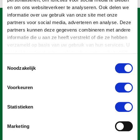
Onderwerpen
en om ons websiteverkeer te analyseren. Ook delen we
Konijnenhouderij
Bollenteelt
Vrouw en Bedrijf
Nieuws
informatie over uw gebruik van onze site met onze
Melkveehouderij
Bomen, vaste planten en zomerbloemen
partners voor social media, adverteren en analyse. Deze
Nieuwsabonnement
partners kunnen deze gegevens combineren met andere
Paardenhouderij
Fruitteelt
informatie die u aan ze heeft verstrekt of die ze hebben
Webinars
Pluimveehouderij
Glastuinbouw
verzameld op basis van uw gebruik van hun services. U
Over LTO
gaat akkoord met onze cookies als u onze website blijft
Schapenhouderij
Paddenstoelen
gebruiken.
Toestemmingsselectie
LTO Nederland
Varkenshouderij
Vollegrondsgroente
Noodzakelijk
Mensen
Vleesveehouderij
Jaarverslag 2023
Bestuur en Directie
Voorkeuren
Een ondernemers- en werkgeversorganisatie met meerwaarde,
voor een sector met meerwaarde. Dat is Land- en Tuinbouw
Vacatures
Medewerkers
Organisatie Nederland (LTO).
Statistieken
Pers
Vakgroepbestuurders
Contact
Marketing
Over LTO
Home