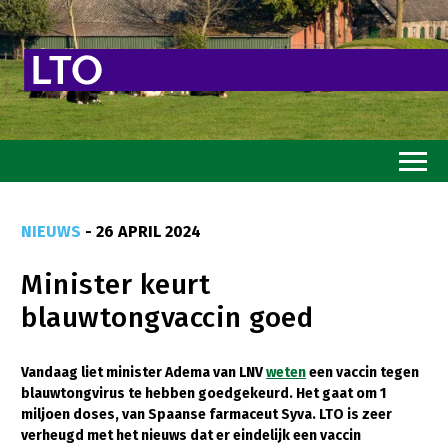
Home
NIEUWS
- 26 APRIL 2024
Toekomstvisie
Minister keurt
Goed eten
blauwtongvaccin goed
Mooi groen
Sterk ondernemerschap
Vandaag liet minister Adema van LNV
weten
een vaccin tegen
blauwtongvirus te hebben goedgekeurd. Het gaat om 1
Transitiepaden
miljoen doses, van Spaanse farmaceut Syva. LTO is zeer
verheugd met het nieuws dat er eindelijk een vaccin
Thema’s