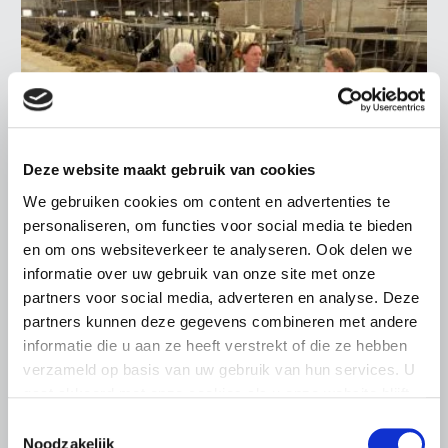
Deze website maakt gebruik van cookies
We gebruiken cookies om content en advertenties te
personaliseren, om functies voor social media te bieden
LTO LOBBY
en om ons websiteverkeer te analyseren. Ook delen we
informatie over uw gebruik van onze site met onze
6 AUGUSTUS 2026
partners voor social media, adverteren en analyse. Deze
Kamerlid Goudzwaard (JA21)
partners kunnen deze gegevens combineren met andere
bezoekt melkveehouderij in
informatie die u aan ze heeft verstrekt of die ze hebben
Súdwest-Fryslân
verzameld op basis van uw gebruik van hun services. U
LTO Nederland ontving gisteren Tweede Kamerlid
gaat akkoord met onze cookies als u onze website blijft
Maarten Goudzwaard (JA21) en beleidsmedewerker
gebruiken.
Toestemmingsselectie
Ronald Oenema op het melkveebedrijf van Jolmer de
Noodzakelijk