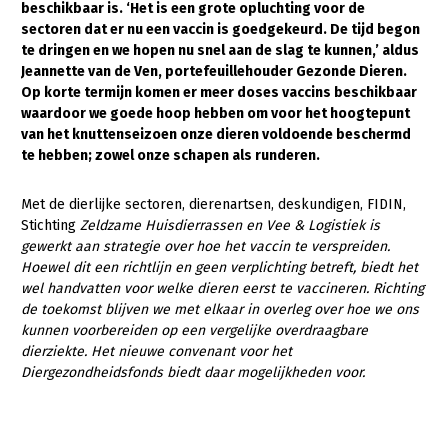
beschikbaar is. ‘Het is een grote opluchting voor de
sectoren dat er nu een vaccin is goedgekeurd. De tijd begon
Gezonde planten
te dringen en we hopen nu snel aan de slag te kunnen,’ aldus
Gezonde dieren
Jeannette van de Ven, portefeuillehouder Gezonde Dieren.
Op korte termijn komen er meer doses vaccins beschikbaar
Natuur, klimaat en energie
waardoor we goede hoop hebben om
voor het hoogtepunt
van het knuttenseizoen onze dieren voldoende beschermd
Bodem en water
te hebben; zowel onze schapen als runderen.
Platteland en omgeving
Met de dierlijke sectoren, dierenartsen, deskundigen, FIDIN,
Mens, ondernemerschap en onderwijs
Stichting
Zeldzame Huisdierrassen en Vee & Logistiek is
gewerkt aan strategie over hoe het vaccin te verspreiden.
Internationaal
Hoewel dit een richtlijn en geen verplichting betreft, biedt het
wel handvatten voor welke dieren eerst te vaccineren. Richting
Sectoren
de toekomst blijven we met elkaar in overleg over hoe we ons
kunnen voorbereiden op een vergelijke overdraagbare
Dier
dierziekte. Het nieuwe convenant voor het
Plant
Biologische Landbouw
Diergezondheidsfonds biedt daar mogelijkheden voor.
Multifunctionele landbouw
Geitenhouderij
Akkerbouw
Kalverhouderij
Biologische Landbouw
Multifunctioneel