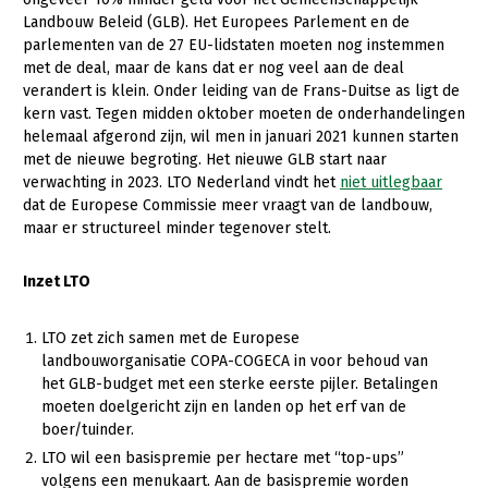
Landbouw Beleid (GLB). Het Europees Parlement en de
Gezonde planten
parlementen van de 27 EU-lidstaten moeten nog instemmen
met de deal, maar de kans dat er nog veel aan de deal
Gezonde dieren
verandert is klein. Onder leiding van de Frans-Duitse as ligt de
kern vast. Tegen midden oktober moeten de onderhandelingen
Natuur, klimaat en energie
helemaal afgerond zijn, wil men in januari 2021 kunnen starten
Bodem en water
met de nieuwe begroting. Het nieuwe GLB start naar
verwachting in 2023. LTO Nederland vindt het
niet uitlegbaar
Platteland en omgeving
dat de Europese Commissie meer vraagt van de landbouw,
maar er structureel minder tegenover stelt.
Mens, ondernemerschap en onderwijs
Internationaal
Inzet LTO
Sectoren
LTO zet zich samen met de Europese
landbouworganisatie COPA-COGECA in voor behoud van
Dier
het GLB-budget met een sterke eerste pijler. Betalingen
Plant
Biologische Landbouw
moeten doelgericht zijn en landen op het erf van de
boer/tuinder.
Multifunctionele landbouw
Geitenhouderij
Akkerbouw
LTO wil een basispremie per hectare met “top-ups”
Kalverhouderij
Biologische Landbouw
Multifunctioneel
volgens een menukaart. Aan de basispremie worden