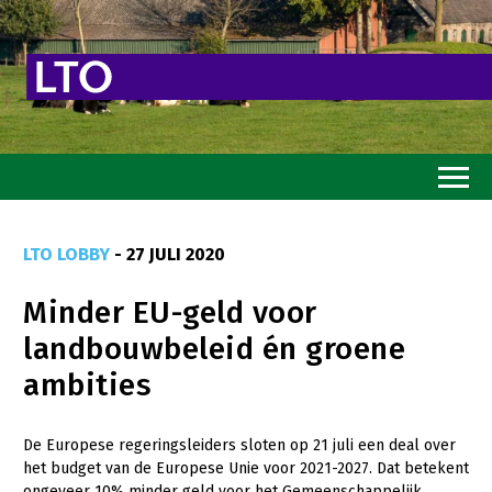
Home
LTO LOBBY
- 27 JULI 2020
Toekomstvisie
Minder EU-geld voor
Goed eten
landbouwbeleid én groene
Mooi groen
ambities
Sterk ondernemerschap
Transitiepaden
De Europese regeringsleiders sloten op 21 juli een deal over
het budget van de Europese Unie voor 2021-2027. Dat betekent
Thema’s
ongeveer 10% minder geld voor het Gemeenschappelijk