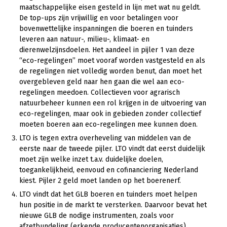
Onderwerpen
maatschappelijke eisen gesteld in lijn met wat nu geldt.
Konijnenhouderij
Bollenteelt
Vrouw en Bedrijf
De top-ups zijn vrijwillig en voor betalingen voor
Nieuws
bovenwettelijke inspanningen die boeren en tuinders
Melkveehouderij
Bomen, vaste planten en zomerbloemen
leveren aan natuur-, milieu-, klimaat- en
Nieuwsabonnement
dierenwelzijnsdoelen. Het aandeel in pijler 1 van deze
Paardenhouderij
Fruitteelt
“eco-regelingen” moet vooraf worden vastgesteld en als
Webinars
Pluimveehouderij
Glastuinbouw
de regelingen niet volledig worden benut, dan moet het
overgebleven geld naar hen gaan die wel aan eco-
Over LTO
Schapenhouderij
Paddenstoelen
regelingen meedoen. Collectieven voor agrarisch
natuurbeheer kunnen een rol krijgen in de uitvoering van
LTO Nederland
Varkenshouderij
Vollegrondsgroente
eco-regelingen, maar ook in gebieden zonder collectief
Mensen
Vleesveehouderij
moeten boeren aan eco-regelingen mee kunnen doen.
LTO is tegen extra overheveling van middelen van de
Jaarverslag 2023
Bestuur en Directie
eerste naar de tweede pijler. LTO vindt dat eerst duidelijk
Vacatures
Medewerkers
moet zijn welke inzet t.a.v. duidelijke doelen,
toegankelijkheid, eenvoud en cofinanciering Nederland
Pers
Vakgroepbestuurders
kiest. Pijler 2 geld moet landen op het boerenerf.
LTO vindt dat het GLB boeren en tuinders moet helpen
Contact
hun positie in de markt te versterken. Daarvoor bevat het
nieuwe GLB de nodige instrumenten, zoals voor
afzetbundeling (erkende producentenorganisaties),