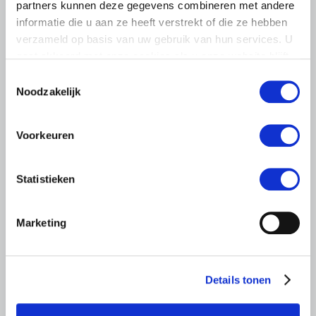
partners kunnen deze gegevens combineren met andere
pluimveehouders
informatie die u aan ze heeft verstrekt of die ze hebben
ZLTO, LLTB, LTO Noord en LTO Nederland roepen hun
verzameld op basis van uw gebruik van hun services. U
leden op om op vrijdagochtend 14 augustus massaal naar
gaat akkoord met onze cookies als u onze website blijft
het voorplein van het provinciehuis in Den Bosch te
gebruiken.
komen…
Toestemmingsselectie
Noodzakelijk
Lees meer
Voorkeuren
Statistieken
Marketing
Details tonen