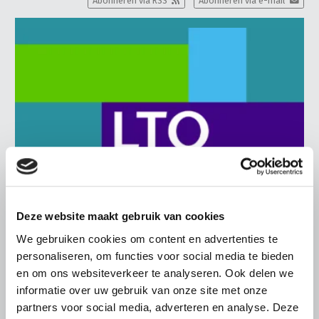
Abonneren via RSS
Abonneren via e-mail
Deze website maakt gebruik van cookies
We gebruiken cookies om content en advertenties te
BELANGRIJKE INFORMATIE
personaliseren, om functies voor social media te bieden
6 AUGUSTUS 2026
en om ons websiteverkeer te analyseren. Ook delen we
LTO sluit aan bij demonstratie tegen
informatie over uw gebruik van onze site met onze
partners voor social media, adverteren en analyse. Deze
dreigende onteigening