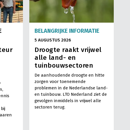
E
BELANGRIJKE INFORMATIE
5 AUGUSTUS 2026
teur
Droogte raakt vrijwel
alle land- en
tuinbouwsectoren
De aanhoudende droogte en hitte
zorgen voor toenemende
O
problemen in de Nederlandse land-
n,
en tuinbouw. LTO Nederland ziet de
ennis
gevolgen inmiddels in vrijwel alle
sectoren terug.
bij
Haaren