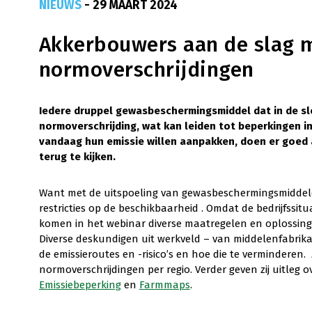
NIEUWS
- 29 MAART 2024
Akkerbouwers aan de slag 
normoverschrijdingen
Iedere druppel gewasbeschermingsmiddel dat in de sl
normoverschrijding, wat kan leiden tot beperkingen 
vandaag hun emissie willen aanpakken, doen er goed
terug te kijken.
Want met de uitspoeling van gewasbeschermingsmiddelen 
restricties op de beschikbaarheid . Omdat de bedrijfssi
komen in het webinar diverse maatregelen en oplossing
Diverse deskundigen uit werkveld – van middelenfabrika
de emissieroutes en -risico’s en hoe die te verminderen. Z
normoverschrijdingen per regio. Verder geven zij uitleg 
Emissiebeperking
en
Farmmaps
.