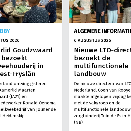
OBBY
ALGEMENE INFORMATI
TUS 2026
6 AUGUSTUS 2026
rlid Goudzwaard
Nieuwe LTO-direc
) bezoekt
bezoekt de
eehouderij in
multifunctionele
est-Fryslân
landbouw
rland ontving gisteren
De nieuwe directeur van LT
Kamerlid Maarten
Nederland, Coen van Rooye
ard (JA21) en
maakte afgelopen vrijdag k
medewerker Ronald Oenema
met de vakgroep en de
elkveebedrijf van Jolmer de
multifunctionele landbouw 
It Heidenskip.
zorgtuinderij Tuin de Es in 
(NB).