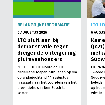
BELANGRIJKE INFORMATIE
LTO L
6 AUGUSTUS 2026
6 AUGUS
LTO sluit aan bij
Kame
demonstratie tegen
(JA21
dreigende onteigening
melkv
pluimveehouders
Súdw
ZLTO, LLTB, LTO Noord en LTO
LTO Nede
Nederland roepen hun leden op om
Tweede 
op vrijdagochtend 14 augustus
Goudzwa
massaal naar het voorplein van het
beleids
provinciehuis in Den Bosch te
op het m
komen…
Vries in 