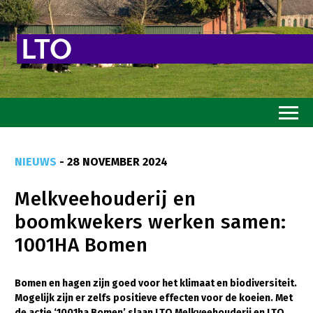
Home
NIEUWS
- 28 NOVEMBER 2024
Toekomstvisie
Melkveehouderij en
Goed eten
boomkwekers werken samen:
Mooi groen
1001HA Bomen
Sterk ondernemerschap
Transitiepaden
Bomen en hagen zijn goed voor het klimaat en biodiversiteit.
Mogelijk zijn er zelfs positieve effecten voor de koeien. Met
Thema’s
de actie ‘1001ha Bomen’ slaan LTO Melkveehouderij en LTO