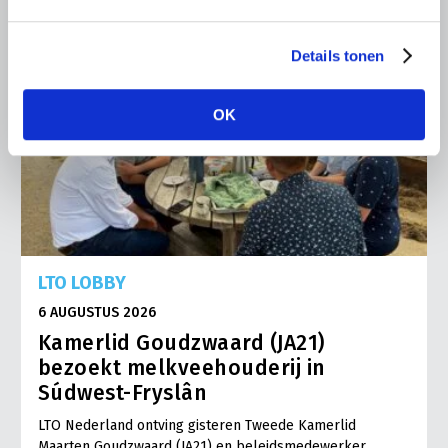
Details tonen
OK
LTO LOBBY
6 AUGUSTUS 2026
Kamerlid Goudzwaard (JA21)
bezoekt melkveehouderij in
Súdwest-Fryslân
LTO Nederland ontving gisteren Tweede Kamerlid
Maarten Goudzwaard (JA21) en beleidsmedewerker