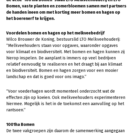
Bomen, vaste planten en zomerbloemen samen met partners
Gezonde planten
de handen ineen om met korting meer bomen en hagen op
het boerenerf te krijgen.
Gezonde dieren
Natuur, klimaat en energie
Voordelen bomen en hagen op het melkveebedrijf
Wilco Brouwer de Koning, bestuurslid LTO Melkveehouderij:
Bodem en water
“Melkveehouders staan voor opgaves, waaronder opgaves
voor klimaat en biodiversiteit. Met bomen en hagen kunnen zij
Platteland en omgeving
hierop inspelen. De aanplant is immers op veel bedrijven
Mens, ondernemerschap en onderwijs
relatief eenvoudig te realiseren en het draagt bij aan klimaat
en biodiversiteit. Bomen en hagen zorgen voor een mooier
Internationaal
landschap en dat is goed voor ons imago.”
Sectoren
“Voor voederhagen wordt momenteel onderzocht wat de
effecten zijn op koeien. Ook melkveehouders experimenteren
Dier
hiermee. Mogelijk is het in de toekomst een aanvulling op het
Plant
Biologische Landbouw
rantsoen.”
Multifunctionele landbouw
Geitenhouderij
Akkerbouw
1001ha Bomen
De twee vakgroepen zijn daarom de samenwerking aangegaan
Kalverhouderij
Biologische Landbouw
Multifunctioneel