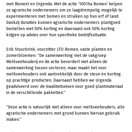
Onderwerpen
met Bionext en Urgenda. Met de actie ‘1001ha Bomen’ helpen
Konijnenhouderij
Bollenteelt
Vrouw en Bedrijf
ze agrarische ondernemers om zo laagdrempelig mogelijk te
Nieuws
experimenteren met bomen en struiken op hun erf of land.
Melkveehouderij
Bomen, vaste planten en zomerbloemen
Dankzij donaties kunnen agrarische ondernemers plantgoed
Nieuwsabonnement
bestellen met 50% korting en daarnaast ook 50% korting
Paardenhouderij
Fruitteelt
krijgen op advies over hun specifieke bedrijfssituatie.
Webinars
Pluimveehouderij
Glastuinbouw
Over LTO
Erik Stuurbrink, voorzitter LTO Bomen, vaste planten en
Schapenhouderij
Paddenstoelen
zomerbloemen: “De samenwerking met de vakgroep
LTO Nederland
Varkenshouderij
Vollegrondsgroente
Melkveehouderij en de actie bevordert niet alleen de
samenwerking tussen sectoren, maar maakt het voor
Mensen
Vleesveehouderij
melkveehouders ook aantrekkelijk door de steun en korting
op prachtige producten. Daarnaast hebben we Urgenda
Jaarverslag 2023
Bestuur en Directie
geadviseerd over de kwaliteitseisen voor goed plantmateriaal
Vacatures
Medewerkers
in de verschillende pakketten.”
Pers
Vakgroepbestuurders
“Deze actie is natuurlijk niet alleen voor melkveehouders, alle
Contact
agrarische ondernemers met grond kunnen hiervan gebruik
maken.”