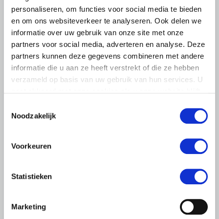
personaliseren, om functies voor social media te bieden
en om ons websiteverkeer te analyseren. Ook delen we
informatie over uw gebruik van onze site met onze
partners voor social media, adverteren en analyse. Deze
BELANGRIJKE INFORMATIE
partners kunnen deze gegevens combineren met andere
informatie die u aan ze heeft verstrekt of die ze hebben
6 AUGUSTUS 2026
verzameld op basis van uw gebruik van hun services. U
LTO sluit aan bij demonstratie tegen
gaat akkoord met onze cookies als u onze website blijft
dreigende onteigening
gebruiken.
Toestemmingsselectie
pluimveehouders
Noodzakelijk
ZLTO, LLTB, LTO Noord en LTO Nederland roepen hun
leden op om op vrijdagochtend 14 augustus massaal naar
Voorkeuren
het voorplein van het provinciehuis in Den Bosch te
komen…
Lees meer
Statistieken
Marketing