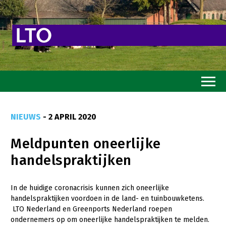
Home
NIEUWS
- 2 APRIL 2020
Toekomstvisie
Meldpunten oneerlijke
Goed eten
handelspraktijken
Mooi groen
Sterk ondernemerschap
In de huidige coronacrisis kunnen zich oneerlijke
handelspraktijken voordoen in de land- en tuinbouwketens.
Transitiepaden
LTO Nederland en Greenports Nederland roepen
ondernemers op om oneerlijke handelspraktijken te melden.
Thema’s