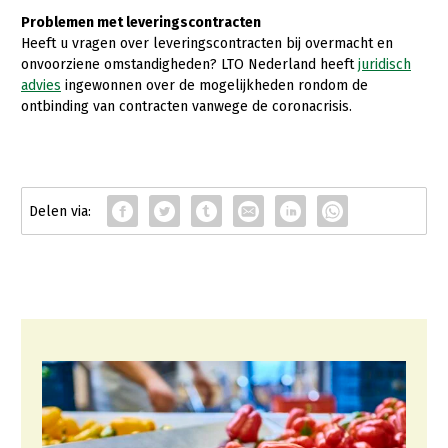
Problemen met leveringscontracten
Konijnenhouderij
Heeft u vragen over leveringscontracten bij overmacht en
onvoorziene omstandigheden? LTO Nederland heeft
juridisch
Melkveehouderij
advies
ingewonnen over de mogelijkheden rondom de
Paardenhouderij
ontbinding van contracten vanwege de coronacrisis.
Pluimveehouderij
Schapenhouderij
Varkenshouderij
Vleesveehouderij
Plant
Akkerbouw
Biologische Landbouw
Bollenteelt
Bomen, vaste planten en zomerbloemen