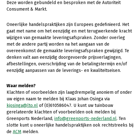
Deze worden gebundeld en besproken met de Autoriteit
Consument & Markt.
Gezonde planten
Gezonde dieren
Oneerlijke handelspraktijken zijn Europees gedefinieerd. Het
gaat met name om het eenzijdig en met terugwerkende kracht
Natuur, klimaat en energie
wijzigen van gemaakte leveringsafspraken. Zonder overleg
met de andere partij worden na het aangaan van de
Bodem en water
overeenkomst de gemaakte leveringsafspraken gewijzigd. Te
Platteland en omgeving
denken valt aan eenzijdig doorgevoerde prijsverlagingen,
afbestellingen, overschrijding van de betalingstermijn en/of
Mens, ondernemerschap en onderwijs
eenzijdig aanpassen van de leverings- en kwaliteitseisen.
Internationaal
Waar melden?
Sectoren
Klachten of voorbeelden zijn laagdrempelig anoniem of onder
uw eigen naam te melden bij Klaas Johan Osinga via
Dier
kjosinga@lto.nl
of (0)610586047. U kunt uw tuinbouw
gerelateerde klachten of voorbeelden ook melden bij
Biologische Landbouw
Greenports Nederland,
info@greenports-nederland.nl
. Ten
slotte kunt u oneerlijke handelspraktijken ook rechtstreeks bij
Geitenhouderij
de
ACM
melden.
Kalverhouderij