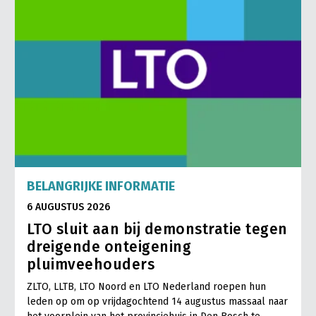
LTO Nederland
Mensen
Jaarverslag 2023
Bestuur en Directie
Vacatures
Medewerkers
Pers
Vakgroepbestuurders
Contact
BELANGRIJKE INFORMATIE
6 AUGUSTUS 2026
LTO sluit aan bij demonstratie tegen
dreigende onteigening
pluimveehouders
ZLTO, LLTB, LTO Noord en LTO Nederland roepen hun
leden op om op vrijdagochtend 14 augustus massaal naar