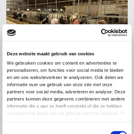
Deze website maakt gebruik van cookies
We gebruiken cookies om content en advertenties te
personaliseren, om functies voor social media te bieden
en om ons websiteverkeer te analyseren. Ook delen we
LTO LOBBY
informatie over uw gebruik van onze site met onze
6 AUGUSTUS 2026
partners voor social media, adverteren en analyse. Deze
Kamerlid Goudzwaard (JA21)
partners kunnen deze gegevens combineren met andere
bezoekt melkveehouderij in
informatie die u aan ze heeft verstrekt of die ze hebben
Súdwest-Fryslân
verzameld op basis van uw gebruik van hun services. U
gaat akkoord met onze cookies als u onze website blijft
LTO Nederland ontving gisteren Tweede Kamerlid
gebruiken.
Maarten Goudzwaard (JA21) en beleidsmedewerker
Toestemmingsselectie