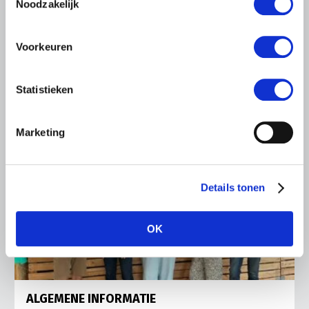
Ronald Oenema op het melkveebedrijf van Jolmer de
Noodzakelijk
Vries in It Heidenskip.
Lees meer
Voorkeuren
Statistieken
Marketing
Details tonen
OK
ALGEMENE INFORMATIE