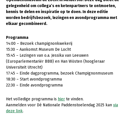
gelegenheid om collega’s en ketenpartners te ontmoeten,
Gezonde planten
kennis te delen en inspiratie op te doen. In deze editie
worden bedrijfsbezoek, lezingen en avondprogramma met
Gezonde dieren
elkaar gecombineerd.
Natuur, klimaat en energie
Programma
Bodem en water
14:00 – Bezoek champignonkwekerij
15:30 – Aankomst Museum De Locht
Platteland en omgeving
15:45 – Lezingen van o.a. Jessika van Leeuwen
Mens, ondernemerschap en onderwijs
(Europarlementariër BBB) en Han Wösten (hoogleraar
Universiteit Utrecht)
Internationaal
17:45 – Einde dagprogramma, bezoek Champignonmuseum
18:30 – Start avondprogramma
Sectoren
22:30 – Einde avondprogramma
Dier
Het volledige programma is
hier
te vinden.
Plant
Biologische Landbouw
Aanmelden voor Dé Nationale Paddenstoelendag 2025 kan
via
deze link
.
Multifunctionele landbouw
Geitenhouderij
Akkerbouw
Kalverhouderij
Biologische Landbouw
Multifunctioneel