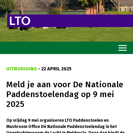
Home
UITNODIGING
- 22 APRIL 2025
Toekomstvisie
Meld je aan voor De Nationale
Goed eten
Paddenstoelendag op 9 mei
Mooi groen
2025
Sterk ondernemerschap
Transitiepaden
Op vrijdag 9 mei organiseren LTO Paddenstoelen en
Mushroom Office Dé Nationale Paddenstoelendag in het
Thema’s
Openluchtmuseum de Locht in Melderslo. Deze dag biedt de