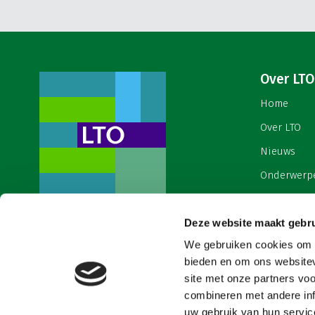
Over LTO
Home
Over LTO
Nieuws
Onderwerp
English
Contact
Deze website maakt gebru
Een ondernemers- en
werkgeversorganisatie met meerwaarde,
We gebruiken cookies om c
Cookies & 
voor een sector met meerwaarde. Dat is
bieden en om ons websitev
Land- en Tuinbouw Organisatie
site met onze partners vo
Nederland (LTO).
combineren met andere inf
uw gebruik van hun service