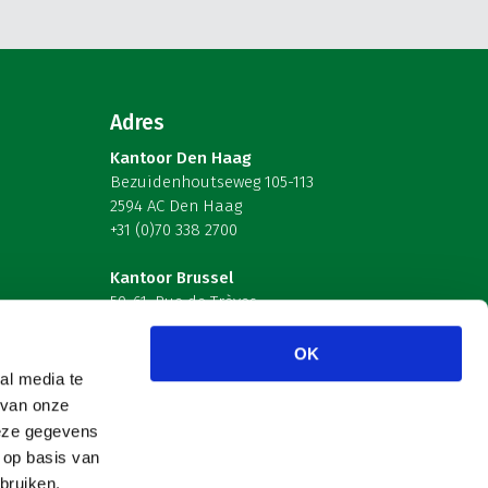
Adres
Kantoor Den Haag
Bezuidenhoutseweg 105-113
2594 AC Den Haag
+31 (0)70 338 2700
Kantoor Brussel
59-61, Rue de Trèves
B-1040 Brussel – België
OK
Volg ons
al media te
 van onze
deze gegevens
 op basis van
bruiken.