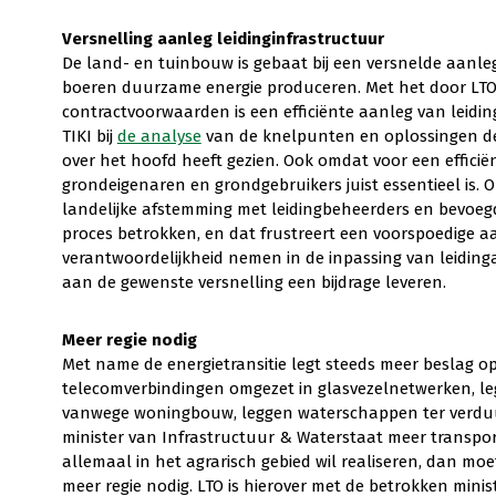
Versnelling aanleg leidinginfrastructuur
De land- en tuinbouw is gebaat bij een versnelde aanle
boeren duurzame energie produceren. Met het door LTO 
contractvoorwaarden is een efficiënte aanleg van leidin
TIKI bij
de analyse
van de knelpunten en oplossingen de 
over het hoofd heeft gezien. Ook omdat voor een effici
grondeigenaren en grondgebruikers juist essentieel is. 
landelijke afstemming met leidingbeheerders en bevoeg
proces betrokken, en dat frustreert een voorspoedige aa
verantwoordelijkheid nemen in de inpassing van leiding
aan de gewenste versnelling een bijdrage leveren.
Meer regie nodig
Met name de energietransitie legt steeds meer beslag o
telecomverbindingen omgezet in glasvezelnetwerken, le
vanwege woningbouw, leggen waterschappen ter verduu
minister van Infrastructuur & Waterstaat meer transpor
allemaal in het agrarisch gebied wil realiseren, dan 
meer regie nodig. LTO is hierover met de betrokken minist