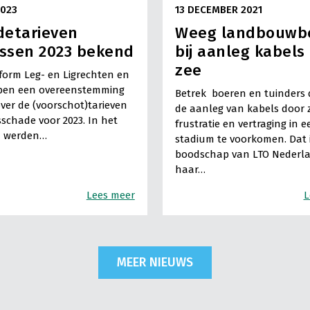
2023
13 DECEMBER 2021
detarieven
Weeg landbouwb
ssen 2023 bekend
bij aanleg kabels
zee
form Leg- en Ligrechten en
ben een overeenstemming
Betrek boeren en tuinders di
over de (voorschot)tarieven
de aanleg van kabels door 
sschade voor 2023. In het
frustratie en vertraging in e
n werden…
stadium te voorkomen. Dat 
boodschap van LTO Nederla
haar…
Lees meer
L
MEER NIEUWS