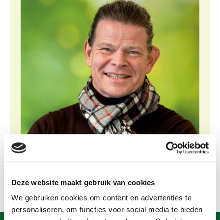
Gezonde planten
Gezonde dieren
Natuur, klimaat en energie
Bodem en water
Platteland en omgeving
Mens, ondernemerschap en onderwijs
Internationaal
Sectoren
Dier
Plant
Biologische Landbouw
Deze website maakt gebruik van cookies
We gebruiken cookies om content en advertenties te
Multifunctionele landbouw
Geitenhouderij
Akkerbouw
personaliseren, om functies voor social media te bieden
Kalverhouderij
Biologische Landbouw
Multifunctioneel