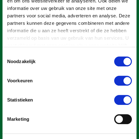
Onderwerpen
en om ons websiteverkeer te analyseren. Ook delen we
informatie over uw gebruik van onze site met onze
Konijnenhouderij
Bollenteelt
Vrouw en Bedrijf
Nieuws
partners voor social media, adverteren en analyse. Deze
Melkveehouderij
Bomen, vaste planten en zomerbloemen
partners kunnen deze gegevens combineren met andere
Nieuwsabonnement
informatie die u aan ze heeft verstrekt of die ze hebben
Paardenhouderij
Fruitteelt
Webinars
verzameld op basis van uw gebruik van hun services. U
Pluimveehouderij
Glastuinbouw
gaat akkoord met onze cookies als u onze website blijft
Over LTO
gebruiken.
Schapenhouderij
Paddenstoelen
Toestemmingsselectie
Noodzakelijk
LTO Nederland
Varkenshouderij
Vollegrondsgroente
Mensen
Een ondernemers- en werkgeversorganisatie met meerwaarde,
Vleesveehouderij
Voorkeuren
voor een sector met meerwaarde. Dat is Land- en Tuinbouw
Jaarverslag 2023
Bestuur en Directie
Organisatie Nederland (LTO).
Vacatures
Medewerkers
Statistieken
Pers
Vakgroepbestuurders
Over LTO
Marketing
Contact
Home
Over LTO