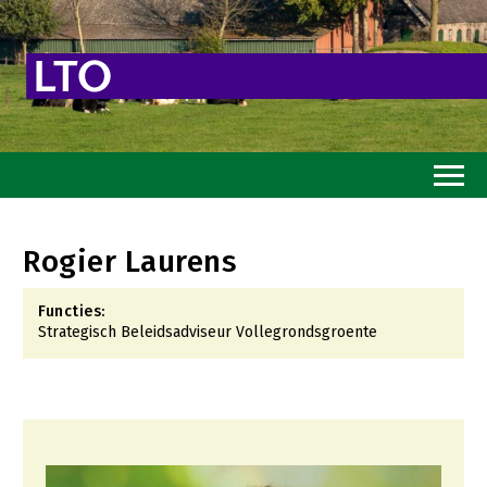
Home
Rogier Laurens
Toekomstvisie
Functies:
Goed eten
Strategisch Beleidsadviseur Vollegrondsgroente
Mooi groen
Sterk ondernemerschap
Transitiepaden
Thema’s