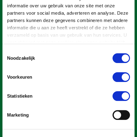
Onderwerpen
informatie over uw gebruik van onze site met onze
Konijnenhouderij
Bollenteelt
Vrouw en Bedrijf
partners voor social media, adverteren en analyse. Deze
Nieuws
Melkveehouderij
Bomen, vaste planten en zomerbloemen
partners kunnen deze gegevens combineren met andere
Nieuwsabonnement
informatie die u aan ze heeft verstrekt of die ze hebben
Paardenhouderij
Fruitteelt
verzameld op basis van uw gebruik van hun services. U
Webinars
Pluimveehouderij
Glastuinbouw
gaat akkoord met onze cookies als u onze website blijft
gebruiken.
Over LTO
Toestemmingsselectie
Schapenhouderij
Paddenstoelen
Noodzakelijk
LTO Nederland
Varkenshouderij
Vollegrondsgroente
Een ondernemers- en werkgeversorganisatie met meerwaarde,
Mensen
Vleesveehouderij
voor een sector met meerwaarde. Dat is Land- en Tuinbouw
Voorkeuren
Organisatie Nederland (LTO).
Jaarverslag 2023
Bestuur en Directie
Vacatures
Medewerkers
Statistieken
Pers
Vakgroepbestuurders
Over LTO
Marketing
Contact
Home
Over LTO