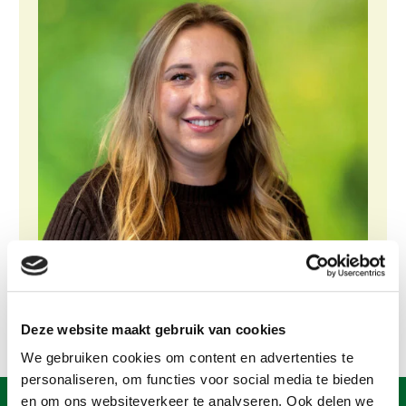
Gezonde planten
Gezonde dieren
Natuur, klimaat en energie
Bodem en water
Platteland en omgeving
Mens, ondernemerschap en onderwijs
Internationaal
Sectoren
Dier
Deze website maakt gebruik van cookies
Plant
Biologische Landbouw
We gebruiken cookies om content en advertenties te
Multifunctionele landbouw
Geitenhouderij
Akkerbouw
personaliseren, om functies voor social media te bieden
Kalverhouderij
Biologische Landbouw
Multifunctioneel
en om ons websiteverkeer te analyseren. Ook delen we