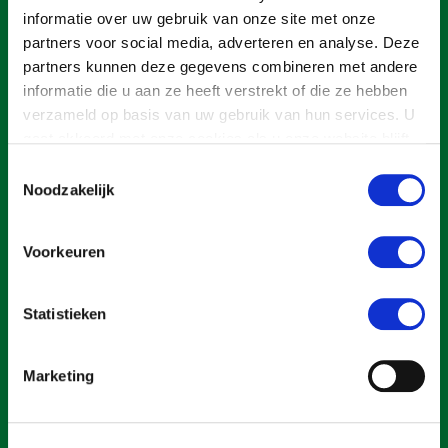
Onderwerpen
informatie over uw gebruik van onze site met onze
Konijnenhouderij
Bollenteelt
Vrouw en Bedrijf
partners voor social media, adverteren en analyse. Deze
Nieuws
Melkveehouderij
Bomen, vaste planten en zomerbloemen
partners kunnen deze gegevens combineren met andere
Nieuwsabonnement
informatie die u aan ze heeft verstrekt of die ze hebben
Paardenhouderij
Fruitteelt
verzameld op basis van uw gebruik van hun services. U
Webinars
Pluimveehouderij
Glastuinbouw
gaat akkoord met onze cookies als u onze website blijft
gebruiken.
Over LTO
Toestemmingsselectie
Schapenhouderij
Paddenstoelen
Noodzakelijk
LTO Nederland
Varkenshouderij
Vollegrondsgroente
Een ondernemers- en werkgeversorganisatie met meerwaarde,
Mensen
Vleesveehouderij
voor een sector met meerwaarde. Dat is Land- en Tuinbouw
Voorkeuren
Organisatie Nederland (LTO).
Jaarverslag 2023
Bestuur en Directie
Vacatures
Medewerkers
Statistieken
Pers
Vakgroepbestuurders
Over LTO
Marketing
Contact
Home
Over LTO