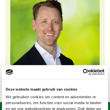
Gezonde planten
Gezonde dieren
Natuur, klimaat en energie
Bodem en water
Platteland en omgeving
Mens, ondernemerschap en onderwijs
Internationaal
Sectoren
Dier
Deze website maakt gebruik van cookies
Plant
Biologische Landbouw
We gebruiken cookies om content en advertenties te
Multifunctionele landbouw
Geitenhouderij
Akkerbouw
personaliseren, om functies voor social media te bieden
Kalverhouderij
Biologische Landbouw
Multifunctioneel
en om ons websiteverkeer te analyseren. Ook delen we