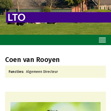
Home
Coen van Rooyen
Toekomstvisie
Functies:
Algemeen Directeur
Goed eten
Mooi groen
Sterk ondernemerschap
Transitiepaden
Thema’s