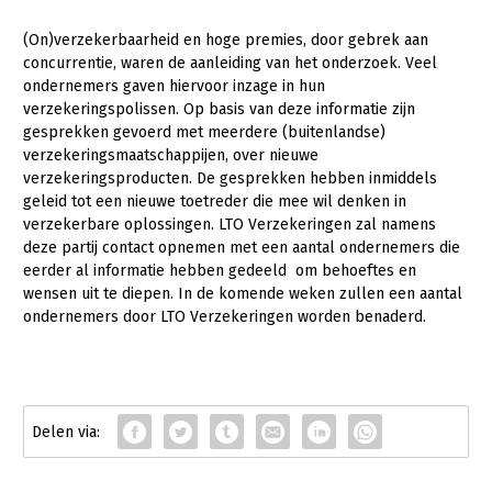
Gezonde planten
(On)verzekerbaarheid en hoge premies, door gebrek aan
concurrentie, waren de aanleiding van het onderzoek. Veel
Gezonde dieren
ondernemers gaven hiervoor inzage in hun
verzekeringspolissen. Op basis van deze informatie zijn
Natuur, klimaat en energie
gesprekken gevoerd met meerdere (buitenlandse)
verzekeringsmaatschappijen, over nieuwe
Bodem en water
verzekeringsproducten. De gesprekken hebben inmiddels
Platteland en omgeving
geleid tot een nieuwe toetreder die mee wil denken in
verzekerbare oplossingen. LTO Verzekeringen zal namens
Mens, ondernemerschap en onderwijs
deze partij contact opnemen met een aantal ondernemers die
eerder al informatie hebben gedeeld om behoeftes en
Internationaal
wensen uit te diepen. In de komende weken zullen een aantal
ondernemers door LTO Verzekeringen worden benaderd.
Sectoren
Dier
Plant
Biologische Landbouw
Multifunctionele landbouw
Geitenhouderij
Akkerbouw
Kalverhouderij
Biologische Landbouw
Multifunctioneel