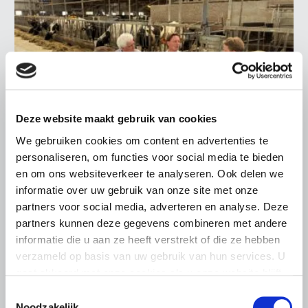
Deze website maakt gebruik van cookies
We gebruiken cookies om content en advertenties te
personaliseren, om functies voor social media te bieden
LTO LOBBY
en om ons websiteverkeer te analyseren. Ook delen we
informatie over uw gebruik van onze site met onze
6 AUGUSTUS 2026
partners voor social media, adverteren en analyse. Deze
Kamerlid Goudzwaard (JA21)
partners kunnen deze gegevens combineren met andere
bezoekt melkveehouderij in
informatie die u aan ze heeft verstrekt of die ze hebben
Súdwest-Fryslân
verzameld op basis van uw gebruik van hun services. U
gaat akkoord met onze cookies als u onze website blijft
LTO Nederland ontving gisteren Tweede Kamerlid
Maarten Goudzwaard (JA21) en beleidsmedewerker
gebruiken.
Toestemmingsselectie
Ronald Oenema op het melkveebedrijf van Jolmer de
Noodzakelijk