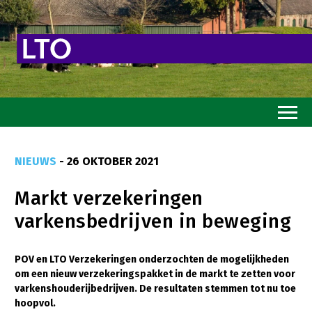
Home
NIEUWS
- 26 OKTOBER 2021
Toekomstvisie
Markt verzekeringen
Goed eten
varkensbedrijven in beweging
Mooi groen
Sterk ondernemerschap
POV en LTO Verzekeringen onderzochten de mogelijkheden
om een nieuw verzekeringspakket in de markt te zetten voor
Transitiepaden
varkenshouderijbedrijven. De resultaten stemmen tot nu toe
hoopvol.
Thema’s