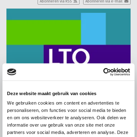
Abonneren via RSS
Abonneren via e-mail
Deze website maakt gebruik van cookies
We gebruiken cookies om content en advertenties te
BELANGRIJKE INFORMATIE
personaliseren, om functies voor social media te bieden
6 AUGUSTUS 2026
en om ons websiteverkeer te analyseren. Ook delen we
informatie over uw gebruik van onze site met onze
LTO sluit aan bij demonstratie tegen
partners voor social media, adverteren en analyse. Deze
dreigende onteigening