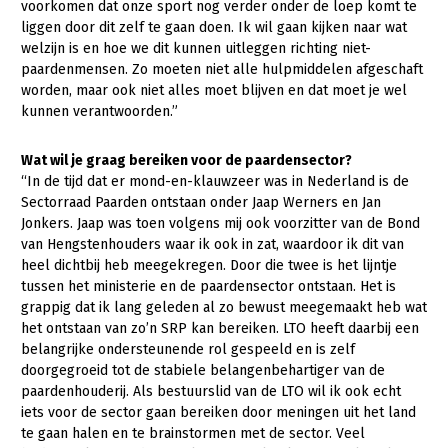
voorkomen dat onze sport nog verder onder de loep komt te
liggen door dit zelf te gaan doen. Ik wil gaan kijken naar wat
welzijn is en hoe we dit kunnen uitleggen richting niet-
paardenmensen. Zo moeten niet alle hulpmiddelen afgeschaft
worden, maar ook niet alles moet blijven en dat moet je wel
kunnen verantwoorden.”
Wat wil je graag bereiken voor de paardensector?
“In de tijd dat er mond-en-klauwzeer was in Nederland is de
Sectorraad Paarden ontstaan onder Jaap Werners en Jan
Jonkers. Jaap was toen volgens mij ook voorzitter van de Bond
van Hengstenhouders waar ik ook in zat, waardoor ik dit van
heel dichtbij heb meegekregen. Door die twee is het lijntje
tussen het ministerie en de paardensector ontstaan. Het is
grappig dat ik lang geleden al zo bewust meegemaakt heb wat
het ontstaan van zo’n SRP kan bereiken. LTO heeft daarbij een
belangrijke ondersteunende rol gespeeld en is zelf
doorgegroeid tot de stabiele belangenbehartiger van de
paardenhouderij. Als bestuurslid van de LTO wil ik ook echt
iets voor de sector gaan bereiken door meningen uit het land
te gaan halen en te brainstormen met de sector. Veel