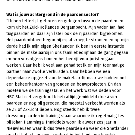
Gezonde planten
Wat is jouw achtergrond in de paardensector?
“Ik ben letterlijk geboren en getogen tussen de paarden en
Gezonde dieren
kom uit het Zuid-Hollandse Bergambacht. Mijn vader, Jan, had
Natuur, klimaat en energie
tuigpaarden en daar zijn later ook de rijpaarden bijgekomen.
Het paardenbloed begon bij mij al vroeg te stromen en op mijn
Bodem en water
derde had ik mijn eigen Shetlander. Ik ben in eerste instantie
binnen de makelaardij in ons familiebedrijf aan de gang gegaan
Platteland en omgeving
en ben vervolgens binnen het bedrijf voor juristen gaan
Mens, ondernemerschap en onderwijs
werken. Daar heb ik veel aan gehad tot ik en mijn toenmalige
partner naar Zwolle verhuisden. Daar hebben we een
Internationaal
dependance opgezet van de makelaardij, maar we hadden ook
een beheerkantoor van gronden en bouwprojecten. En dan
Sectoren
moeten we de trainingsstal en het werk wat we deden voor
HBC Stal niet vergeten. Ik heb altijd gemiddeld drie à vier
Dier
paarden er nog bij gereden, die meestal verkocht werden als
ze Z2 of ZZ-Licht liepen. Nog steeds heb ik twee
Plant
Biologische Landbouw
dressuurpaarden in training staan waarmee ik regelmatig les
Multifunctionele landbouw
Geitenhouderij
Akkerbouw
bij Johan Hamminga. Inmiddels woon ik alweer zes jaar in
Nieuwleusen waar ik dus twee paarden en weer die Shetlander
Kalverhouderij
Biologische Landbouw
Multifunctioneel
op stal heb staan, mooi centraal in het land, een heerlijk