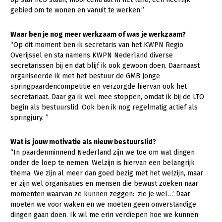
Onderwerpen
gebied om te wonen en vanuit te werken.”
Konijnenhouderij
Bollenteelt
Vrouw en Bedrijf
Nieuws
Melkveehouderij
Bomen, vaste planten en zomerbloemen
Waar ben je nog meer werkzaam of was je werkzaam?
Nieuwsabonnement
“Op dit moment ben ik secretaris van het KWPN Regio
Paardenhouderij
Fruitteelt
Overijssel en sta namens KWPN Nederland diverse
Webinars
secretarissen bij en dat blijf ik ook gewoon doen. Daarnaast
Pluimveehouderij
Glastuinbouw
organiseerde ik met het bestuur de GMB Jonge
Over LTO
Schapenhouderij
Paddenstoelen
springpaardencompetitie en verzorgde hiervan ook het
secretariaat. Daar ga ik wel mee stoppen, omdat ik bij de LTO
LTO Nederland
Varkenshouderij
Vollegrondsgroente
begin als bestuurslid. Ook ben ik nog regelmatig actief als
springjury. ”
Mensen
Vleesveehouderij
Jaarverslag 2023
Bestuur en Directie
Wat is jouw motivatie als nieuw bestuurslid?
“In paardenminnend Nederland zijn we toe om wat dingen
Vacatures
Medewerkers
onder de loep te nemen. Welzijn is hiervan een belangrijk
Pers
Vakgroepbestuurders
thema. We zijn al meer dan goed bezig met het welzijn, maar
er zijn wel organisaties en mensen die bewust zoeken naar
Contact
momenten waarvan ze kunnen zeggen: ‘zie je wel…’ Daar
moeten we voor waken en we moeten geen onverstandige
dingen gaan doen. Ik wil me erin verdiepen hoe we kunnen