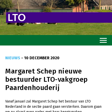
Home
NIEUWS
- 10 DECEMBER 2020
Toekomstvisie
Margaret Schep nieuwe
Goed eten
bestuurder LTO-vakgroep
Mooi groen
Paardenhouderij
Sterk ondernemerschap
Transitiepaden
Vanaf januari zal Margaret Schep het bestuur van LTO
Nederland in de sectie paard gaan versterken. Daarom gaan
Thema’s
we nu alvast even nader met haar kennismaken.