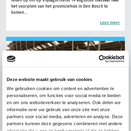
leden op om op vrijdagochtend 14 augustus massaal naar
het voorplein van het provinciehuis in Den Bosch te
komen…
Lees meer
Deze website maakt gebruik van cookies
We gebruiken cookies om content en advertenties te
personaliseren, om functies voor social media te bieden
en om ons websiteverkeer te analyseren. Ook delen we
informatie over uw gebruik van onze site met onze
partners voor social media, adverteren en analyse. Deze
partners kunnen deze gegevens combineren met andere
informatie die u aan ze heeft verstrekt of die ze hebben