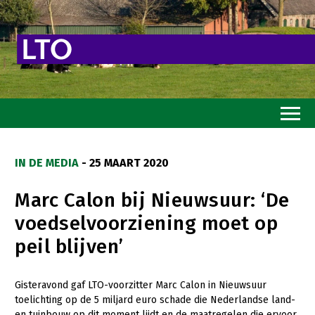
Home
IN DE MEDIA
- 25 MAART 2020
Toekomstvisie
Marc Calon bij Nieuwsuur: ‘De
Goed eten
voedselvoorziening moet op
Mooi groen
peil blijven’
Sterk ondernemerschap
Transitiepaden
Gisteravond gaf LTO-voorzitter Marc Calon in Nieuwsuur
toelichting op de 5 miljard euro schade die Nederlandse land-
Thema’s
en tuinbouw op dit moment lijdt en de maatregelen die ervoor