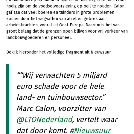
nodig zijn om de voedselvoorziening op peil te houden. Calon
Gezonde planten
gaf aan dat veel boeren en tuinders in grote problemen
komen door het wegvallen van afzet en gebrek aan
Gezonde dieren
arbeidskrachten, vooral uit Oost-Europa. Daarom is het van
groot belang dat de grenzen open blijven voor vrij verkeer van
Natuur, klimaat en energie
landbouwgoederen en personeel.
Bodem en water
Bekijk hieronder het volledige fragment uit Nieuwsuur.
Platteland en omgeving
Mens, ondernemerschap en onderwijs
“Wij verwachten 5 miljard
Internationaal
euro schade voor de hele
Sectoren
land- en tuinbouwsector.”
Dier
Marc Calon, voorzitter van
Plant
Biologische Landbouw
@LTONederland
, vertelt waar
Multifunctionele landbouw
Geitenhouderij
Akkerbouw
dat door komt.
#Nieuwsuur
Kalverhouderij
Biologische Landbouw
Multifunctioneel