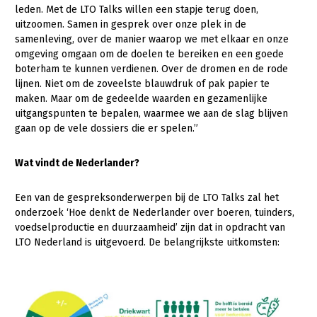
leden. Met de LTO Talks willen een stapje terug doen,
Konijnenhouderij
uitzoomen. Samen in gesprek over onze plek in de
samenleving, over de manier waarop we met elkaar en onze
Melkveehouderij
omgeving omgaan om de doelen te bereiken en een goede
boterham te kunnen verdienen. Over de dromen en de rode
Paardenhouderij
lijnen. Niet om de zoveelste blauwdruk of pak papier te
Pluimveehouderij
maken. Maar om de gedeelde waarden en gezamenlijke
uitgangspunten te bepalen, waarmee we aan de slag blijven
Schapenhouderij
gaan op de vele dossiers die er spelen.”
Varkenshouderij
Wat vindt de Nederlander?
Vleesveehouderij
Een van de gespreksonderwerpen bij de LTO Talks zal het
Plant
onderzoek ‘Hoe denkt de Nederlander over boeren, tuinders,
Akkerbouw
voedselproductie en duurzaamheid’ zijn dat in opdracht van
LTO Nederland is uitgevoerd. De belangrijkste uitkomsten:
Biologische Landbouw
Bollenteelt
Bomen, vaste planten en zomerbloemen