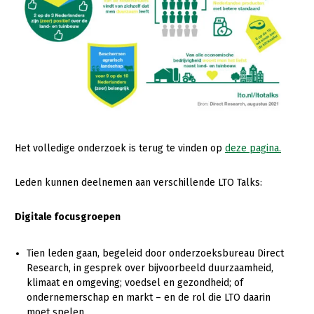
Fruitteelt
Glastuinbouw
Paddenstoelen
Vollegrondsgroente
Multifunctionele landbouw
Multifunctioneel
Het volledige onderzoek is terug te vinden op
deze pagina.
Vrouw en Bedrijf
Leden kunnen deelnemen aan verschillende LTO Talks:
Onderwerpen
Digitale focusgroepen
Nieuws
Nieuwsabonnement
Tien leden gaan, begeleid door onderzoeksbureau Direct
Research, in gesprek over bijvoorbeeld duurzaamheid,
Webinars
klimaat en omgeving; voedsel en gezondheid; of
ondernemerschap en markt – en de rol die LTO daarin
Over LTO
moet spelen.