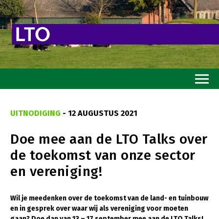
Home
UITNODIGING
- 12 AUGUSTUS 2021
Toekomstvisie
Doe mee aan de LTO Talks over
Goed eten
de toekomst van onze sector
Mooi groen
en vereniging!
Sterk ondernemerschap
Transitiepaden
Wil je meedenken over de toekomst van de land- en tuinbouw
en in gesprek over waar wij als vereniging voor moeten
Thema’s
gaan? Doe dan van 13 – 17 september mee aan de LTO Talks!