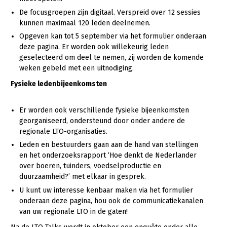
De focusgroepen zijn digitaal. Verspreid over 12 sessies
LTO Nederland
kunnen maximaal 120 leden deelnemen.
Mensen
Opgeven kan tot 5 september via het formulier onderaan
deze pagina. Er worden ook willekeurig leden
Jaarverslag 2023
Bestuur en Directie
geselecteerd om deel te nemen, zij worden de komende
weken gebeld met een uitnodiging.
Vacatures
Medewerkers
Fysieke ledenbijeenkomsten
Pers
Vakgroepbestuurders
Contact
Er worden ook verschillende fysieke bijeenkomsten
georganiseerd, ondersteund door onder andere de
regionale LTO-organisaties.
Leden en bestuurders gaan aan de hand van stellingen
en het onderzoeksrapport ‘Hoe denkt de Nederlander
over boeren, tuinders, voedselproductie en
duurzaamheid?’ met elkaar in gesprek.
U kunt uw interesse kenbaar maken via het formulier
onderaan deze pagina, hou ook de communicatiekanalen
van uw regionale LTO in de gaten!