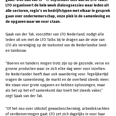
LTO organiseert de hele week dialoogsessies waar leden uit
Gezonde planten
alle sectoren, regio’s en bedrijfstypen met elkaar in gesprek
gaan over ondernemerschap, onze plek in de samenleving en
Gezonde dieren
de opgaven waar we voor staan.
Natuur, klimaat en energie
Sjaak van der Tak, voorzitter van LTO Nederland, nodigt alle
Bodem en water
leden uit om met de LTO Talks bij te dragen aan de visie van
LTO als vereniging op de toekomst van de Nederlandse land-
Platteland en omgeving
en tuinbouw.
Mens, ondernemerschap en onderwijs
“Boeren en tuinders mogen trots zijn op de gezonde, verse en
Internationaal
groene producten waar ze zich elke dag weer voor inzetten.
De Nederlander heeft daar ook waardering voor. Tegelijkertijd
Sectoren
vragen de samenleving, de markt en de overheid steeds meer.
We staan voor grote opgaven en hebben oplossingen, maar
Dier
als het op het erf samenkomt dan knelt het steeds vaker,”
Biologische Landbouw
zegt Sjaak van der Tak.
Geitenhouderij
“Of het nou over stikstof, gewasbescherming, arbeidskrachten
of verdienvermogen gaat: LTO zet zich dagelijks in voor haar
Kalverhouderij