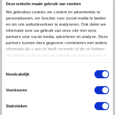
Deze website maakt gebruik van cookies
We gebruiken cookies om content en advertenties te
personaliseren, om functies voor social media te bieden
en om ons websiteverkeer te analyseren. Ook delen we
informatie over uw gebruik van onze site met onze
partners voor social media, adverteren en analyse. Deze
partners kunnen deze gegevens combineren met andere
informatie die u aan ze heeft verstrekt of die ze hebben
verzameld op basis van uw gebruik van hun services. U
BELANGRIJKE INFORMATIE
gaat akkoord met onze cookies als u onze website blijft
6 AUGUSTUS 2026
gebruiken.
Toestemmingsselectie
LTO sluit aan bij demonstratie tegen
Noodzakelijk
dreigende onteigening
pluimveehouders
Voorkeuren
ZLTO, LLTB, LTO Noord en LTO Nederland roepen hun
leden op om op vrijdagochtend 14 augustus massaal naar
het voorplein van het provinciehuis in Den Bosch te
Statistieken
komen…