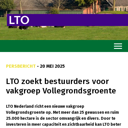
Home
PERSBERICHT
- 20 MEI 2025
Toekomstvisie
LTO zoekt bestuurders voor
Goed eten
vakgroep Vollegrondsgroente
Mooi groen
Sterk ondernemerschap
LTO Nederland richt een nieuwe vakgroep
Vollegrondsgroente op. Met meer dan 25 gewassen en ruim
Transitiepaden
25.000 hectare is de sector omvangrijk en divers. Door te
investeren in meer capaciteit en zichtbaarheid kan LTO beter
Thema’s