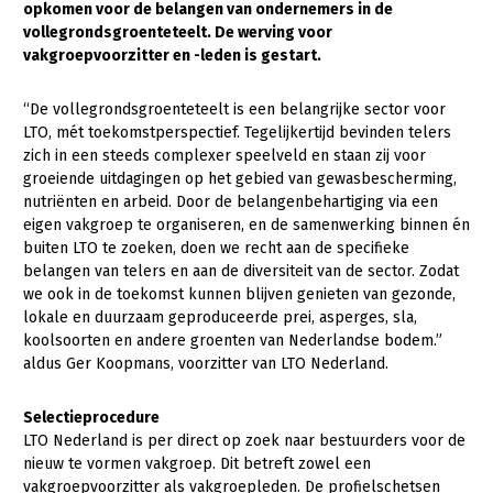
opkomen voor de belangen van ondernemers in de
vollegrondsgroenteteelt. De werving voor
Gezonde planten
vakgroepvoorzitter en -leden is gestart.
Gezonde dieren
“De vollegrondsgroenteteelt is een belangrijke sector voor
Natuur, klimaat en energie
LTO, mét toekomstperspectief. Tegelijkertijd bevinden telers
zich in een steeds complexer speelveld en staan zij voor
Bodem en water
groeiende uitdagingen op het gebied van gewasbescherming,
Platteland en omgeving
nutriënten en arbeid. Door de belangenbehartiging via een
eigen vakgroep te organiseren, en de samenwerking binnen én
Mens, ondernemerschap en onderwijs
buiten LTO te zoeken, doen we recht aan de specifieke
belangen van telers en aan de diversiteit van de sector. Zodat
Internationaal
we ook in de toekomst kunnen blijven genieten van gezonde,
lokale en duurzaam geproduceerde prei, asperges, sla,
Sectoren
koolsoorten en andere groenten van Nederlandse bodem.”
aldus Ger Koopmans, voorzitter van LTO Nederland.
Dier
Plant
Biologische Landbouw
Selectieprocedure
LTO Nederland is per direct op zoek naar bestuurders voor de
Multifunctionele landbouw
Geitenhouderij
Akkerbouw
nieuw te vormen vakgroep. Dit betreft zowel een
Kalverhouderij
Biologische Landbouw
Multifunctioneel
vakgroepvoorzitter als vakgroepleden. De profielschetsen