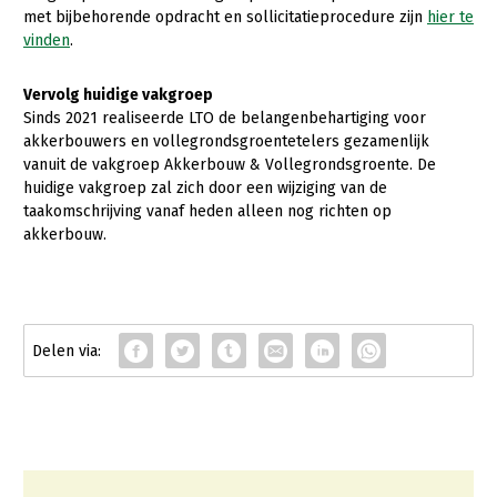
Onderwerpen
met bijbehorende opdracht en sollicitatieprocedure zijn
hier te
Konijnenhouderij
Bollenteelt
Vrouw en Bedrijf
vinden
.
Nieuws
Melkveehouderij
Bomen, vaste planten en zomerbloemen
Vervolg huidige vakgroep
Nieuwsabonnement
Paardenhouderij
Fruitteelt
Sinds 2021 realiseerde LTO de belangenbehartiging voor
Webinars
akkerbouwers en vollegrondsgroentetelers gezamenlijk
Pluimveehouderij
Glastuinbouw
vanuit de vakgroep Akkerbouw & Vollegrondsgroente. De
Over LTO
huidige vakgroep zal zich door een wijziging van de
Schapenhouderij
Paddenstoelen
taakomschrijving vanaf heden alleen nog richten op
LTO Nederland
Varkenshouderij
Vollegrondsgroente
akkerbouw.
Mensen
Vleesveehouderij
Jaarverslag 2023
Bestuur en Directie
Vacatures
Medewerkers
Pers
Vakgroepbestuurders
Contact