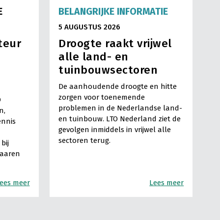
E
BELANGRIJKE INFORMATIE
5 AUGUSTUS 2026
teur
Droogte raakt vrijwel
alle land- en
tuinbouwsectoren
De aanhoudende droogte en hitte
zorgen voor toenemende
O
problemen in de Nederlandse land-
n,
en tuinbouw. LTO Nederland ziet de
ennis
gevolgen inmiddels in vrijwel alle
sectoren terug.
bij
Haaren
ees meer
Lees meer