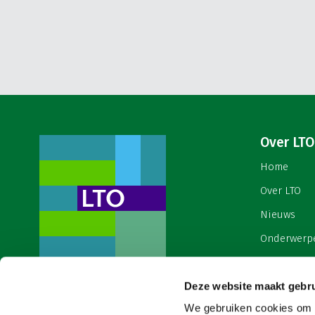
Over LTO
Home
Over LTO
Nieuws
Onderwerp
English
Deze website maakt gebru
Contact
Een ondernemers- en
werkgeversorganisatie met meerwaarde,
We gebruiken cookies om c
Cookies & 