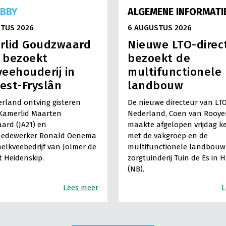
OBBY
ALGEMENE INFORMATI
TUS 2026
6 AUGUSTUS 2026
rlid Goudzwaard
Nieuwe LTO-direc
) bezoekt
bezoekt de
eehouderij in
multifunctionele
est-Fryslân
landbouw
rland ontving gisteren
De nieuwe directeur van LT
Kamerlid Maarten
Nederland, Coen van Rooye
ard (JA21) en
maakte afgelopen vrijdag k
medewerker Ronald Oenema
met de vakgroep en de
elkveebedrijf van Jolmer de
multifunctionele landbouw 
It Heidenskip.
zorgtuinderij Tuin de Es in 
(NB).
Lees meer
L