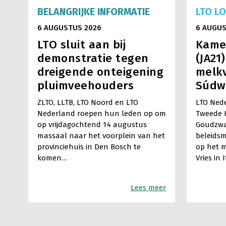
BELANGRIJKE INFORMATIE
LTO L
6 AUGUSTUS 2026
6 AUGUS
LTO sluit aan bij
Kame
demonstratie tegen
(JA21
dreigende onteigening
melkv
pluimveehouders
Súdw
ZLTO, LLTB, LTO Noord en LTO
LTO Nede
Nederland roepen hun leden op om
Tweede 
op vrijdagochtend 14 augustus
Goudzwa
massaal naar het voorplein van het
beleids
provinciehuis in Den Bosch te
op het m
komen…
Vries in 
Lees meer