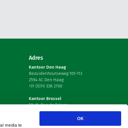
Adres
Kantoor Den Haag
Bezuidenhoutseweg 105-113
2594 AC Den Haag
+31 (0)70 338 2700
Kantoor Brussel
59-61, Rue de Trèves
B-1040 Brussel – België
OK
Volg ons
al media te