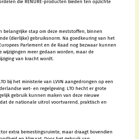
ordelen die RENURE-producten bieden ten opzichte
n belangrijke stap om deze meststoffen, binnen
de (dierlijke) gebruiksnorm. Na goedkeuring van het
et Europees Parlement en de Raad nog bezwaar kunnen
e wijzigingen meer gedaan worden, maar de
jziging van kracht wordt.
 LTO bij het ministerie van LVVN aangedrongen op een
erlandse wet- en regelgeving. LTO hecht er grote
gelijk gebruik kunnen maken van deze nieuwe
dat de nationale uitrol voortvarend, praktisch en
ctor extra bemestingsruimte, maar draagt bovendien
zondheid en klimaat. Door het gebruik van