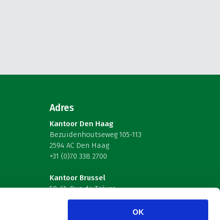
Adres
Kantoor Den Haag
Bezuidenhoutseweg 105-113
2594 AC Den Haag
+31 (0)70 338 2700
Kantoor Brussel
59-61, Rue de Trèves
B-1040 Brussel – België
OK