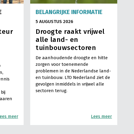
E
BELANGRIJKE INFORMATIE
5 AUGUSTUS 2026
teur
Droogte raakt vrijwel
alle land- en
tuinbouwsectoren
De aanhoudende droogte en hitte
zorgen voor toenemende
O
problemen in de Nederlandse land-
n,
en tuinbouw. LTO Nederland ziet de
ennis
gevolgen inmiddels in vrijwel alle
sectoren terug.
bij
Haaren
ees meer
Lees meer