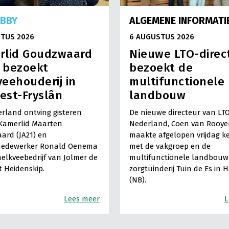
OBBY
ALGEMENE INFORMATI
TUS 2026
6 AUGUSTUS 2026
rlid Goudzwaard
Nieuwe LTO-direc
) bezoekt
bezoekt de
eehouderij in
multifunctionele
est-Fryslân
landbouw
rland ontving gisteren
De nieuwe directeur van LT
Kamerlid Maarten
Nederland, Coen van Rooye
ard (JA21) en
maakte afgelopen vrijdag k
medewerker Ronald Oenema
met de vakgroep en de
elkveebedrijf van Jolmer de
multifunctionele landbouw 
It Heidenskip.
zorgtuinderij Tuin de Es in 
(NB).
Lees meer
L