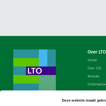
Over LTO
Home
Over LTO
Nieuws
Onderwerp
English
Contact
Deze website maakt gebru
Een ondernemers- en