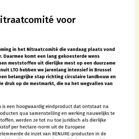
itraatcomité voor
mming in het Nitraatcomité die vandaag plaats vond
r. Daarmee komt een lang gekoesterde wens
nen meststoffen uit dierlijke mest op een duurzame
anuit LTO hebben we jarenlang intensief in Brussel
een belangrijke stap richting circulaire landbouw en
de druk op de mestmarkt, die na het wegvallen van
n is een hoogwaardig eindproduct dat ontstaat na
producten qua samenstelling en werking nauwelijks te
fen, werden ze tot nu toe juridisch als dierlijke
ikstof per hectare-norm uit de Europese
t belemmerde de inzet van RENURE-producten in de