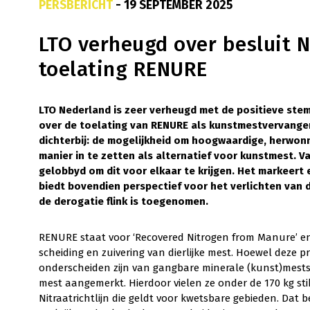
PERSBERICHT
- 19 SEPTEMBER 2025
LTO verheugd over besluit N
toelating RENURE
LTO Nederland is zeer verheugd met de positieve ste
over de toelating van RENURE als kunstmestvervange
dichterbij: de mogelijkheid om hoogwaardige, herwon
manier in te zetten als alternatief voor kunstmest. V
gelobbyd om dit voor elkaar te krijgen. Het markeert 
biedt bovendien perspectief voor het verlichten van 
de derogatie flink is toegenomen.
RENURE staat voor ‘Recovered Nitrogen from Manure’ e
scheiding en zuivering van dierlijke mest. Hoewel deze 
onderscheiden zijn van gangbare minerale (kunst)meststof
mest aangemerkt. Hierdoor vielen ze onder de 170 kg st
Nitraatrichtlijn die geldt voor kwetsbare gebieden. Da