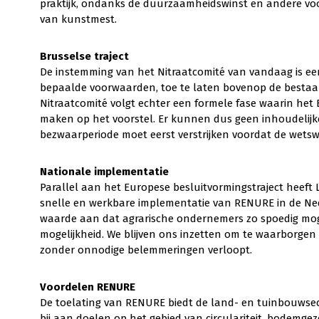
praktijk, ondanks de duurzaamheidswinst en andere vo
van kunstmest.
Brusselse traject
De instemming van het Nitraatcomité van vandaag is ee
bepaalde voorwaarden, toe te laten bovenop de bestaan
Nitraatcomité volgt echter een formele fase waarin h
maken op het voorstel. Er kunnen dus geen inhoudelijk
bezwaarperiode moet eerst verstrijken voordat de wetswi
Nationale implementatie
Parallel aan het Europese besluitvormingstraject heeft
snelle en werkbare implementatie van RENURE in de Ned
waarde aan dat agrarische ondernemers zo spoedig mo
mogelijkheid. We blijven ons inzetten om te waarborgen 
zonder onnodige belemmeringen verloopt.
Voordelen RENURE
De toelating van RENURE biedt de land- en tuinbouwse
bij aan doelen op het gebied van circulariteit, bodemge