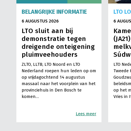
BELANGRIJKE INFORMATIE
LTO L
6 AUGUSTUS 2026
6 AUGUS
LTO sluit aan bij
Kame
demonstratie tegen
(JA21
dreigende onteigening
melkv
pluimveehouders
Súdw
ZLTO, LLTB, LTO Noord en LTO
LTO Nede
Nederland roepen hun leden op om
Tweede 
op vrijdagochtend 14 augustus
Goudzwa
massaal naar het voorplein van het
beleids
provinciehuis in Den Bosch te
op het m
komen…
Vries in 
Lees meer