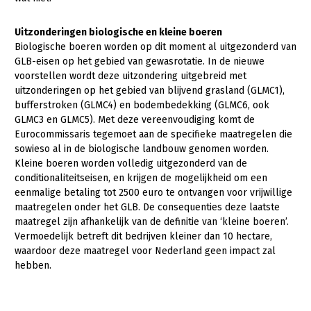
Jaarverslag 2023
Bestuur en Directie
Uitzonderingen biologische en kleine boeren
Vacatures
Medewerkers
Biologische boeren worden op dit moment al uitgezonderd van
GLB-eisen op het gebied van gewasrotatie. In de nieuwe
Pers
Vakgroepbestuurders
voorstellen wordt deze uitzondering uitgebreid met
uitzonderingen op het gebied van blijvend grasland (GLMC1),
Contact
bufferstroken (GLMC4) en bodembedekking (GLMC6, ook
GLMC3 en GLMC5). Met deze vereenvoudiging komt de
Eurocommissaris tegemoet aan de specifieke maatregelen die
sowieso al in de biologische landbouw genomen worden.
Kleine boeren worden volledig uitgezonderd van de
conditionaliteitseisen, en krijgen de mogelijkheid om een
eenmalige betaling tot 2500 euro te ontvangen voor vrijwillige
maatregelen onder het GLB. De consequenties deze laatste
maatregel zijn afhankelijk van de definitie van ‘kleine boeren’.
Vermoedelijk betreft dit bedrijven kleiner dan 10 hectare,
waardoor deze maatregel voor Nederland geen impact zal
hebben.