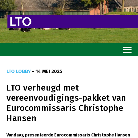
Home
LTO LOBBY
- 14 MEI 2025
Toekomstvisie
LTO verheugd met
Goed eten
vereenvoudigings-pakket van
Mooi groen
Eurocommissaris Christophe
Sterk ondernemerschap
Hansen
Transitiepaden
Vandaag presenteerde Eurocommissaris Christophe Hansen
Thema’s