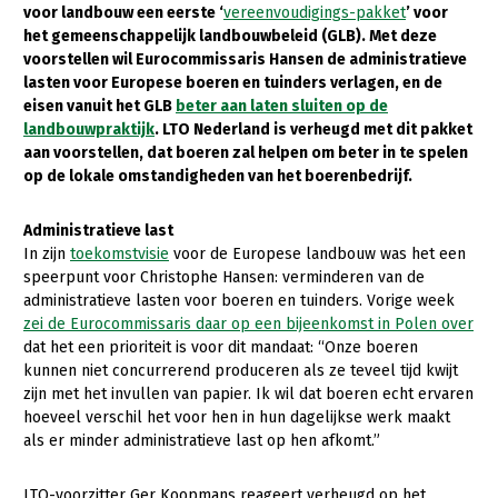
voor landbouw een eerste ‘
vereenvoudigings-pakket
’ voor
het gemeenschappelijk landbouwbeleid (GLB). Met deze
Gezonde planten
voorstellen wil Eurocommissaris Hansen de administratieve
Gezonde dieren
lasten voor Europese boeren en tuinders verlagen, en de
eisen vanuit het GLB
beter aan laten sluiten op de
Natuur, klimaat en energie
landbouwpraktijk
. LTO Nederland is verheugd met dit pakket
aan voorstellen, dat boeren zal helpen om beter in te spelen
Bodem en water
op de lokale omstandigheden van het boerenbedrijf.
Platteland en omgeving
Administratieve last
Mens, ondernemerschap en onderwijs
In zijn
toekomstvisie
voor de Europese landbouw was het een
speerpunt voor Christophe Hansen: verminderen van de
Internationaal
administratieve lasten voor boeren en tuinders. Vorige week
zei de Eurocommissaris daar op een bijeenkomst in Polen over
Sectoren
dat het een prioriteit is voor dit mandaat: “Onze boeren
Dier
kunnen niet concurrerend produceren als ze teveel tijd kwijt
zijn met het invullen van papier. Ik wil dat boeren echt ervaren
Biologische Landbouw
hoeveel verschil het voor hen in hun dagelijkse werk maakt
als er minder administratieve last op hen afkomt.”
Geitenhouderij
Kalverhouderij
LTO-voorzitter Ger Koopmans reageert verheugd op het