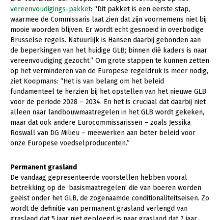
vereenvoudigings-pakket
: “Dit pakket is een eerste stap,
Konijnenhouderij
waarmee de Commissaris laat zien dat zijn voornemens niet bij
mooie woorden blijven. Er wordt echt gesnoeid in overbodige
Melkveehouderij
Brusselse regels. Natuurlijk is Hansen daarbij gebonden aan
Paardenhouderij
de beperkingen van het huidige GLB; binnen dié kaders is naar
vereenvoudiging gezocht.” Om grote stappen te kunnen zetten
Pluimveehouderij
op het verminderen van de Europese regeldruk is meer nodig,
ziet Koopmans: “Het is van belang om het beleid
Schapenhouderij
fundamenteel te herzien bij het opstellen van het nieuwe GLB
voor de periode 2028 – 2034. En het is cruciaal dat daarbij niet
Varkenshouderij
alleen naar landbouwmaatregelen in het GLB wordt gekeken,
Vleesveehouderij
maar dat ook andere Eurocommissarissen – zoals Jessika
Roswall van DG Milieu – meewerken aan beter beleid voor
Plant
onze Europese voedselproducenten.”
Akkerbouw
Permanent grasland
Biologische Landbouw
De vandaag gepresenteerde voorstellen hebben vooral
betrekking op de ‘basismaatregelen’ die van boeren worden
Bollenteelt
geëist onder het GLB, de zogenaamde conditionaliteitseisen. Zo
wordt de definitie van permanent grasland verlengd van
Bomen, vaste planten en zomerbloemen
grasland dat 5 jaar niet geploegd is naar grasland dat 7 jaar