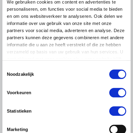
We gebruiken cookies om content en advertenties te
personaliseren, om functies voor social media te bieden
en om ons websiteverkeer te analyseren. Ook delen we
informatie over uw gebruik van onze site met onze
partners voor social media, adverteren en analyse. Deze
partners kunnen deze gegevens combineren met andere
BELANGRIJKE INFORMATIE
informatie die u aan ze heeft verstrekt of die ze hebben
6 AUGUSTUS 2026
verzameld op basis van uw gebruik van hun services. U
LTO sluit aan bij demonstratie tegen
gaat akkoord met onze cookies als u onze website blijft
dreigende onteigening
gebruiken.
Toestemmingsselectie
pluimveehouders
Noodzakelijk
ZLTO, LLTB, LTO Noord en LTO Nederland roepen hun
leden op om op vrijdagochtend 14 augustus massaal naar
Voorkeuren
het voorplein van het provinciehuis in Den Bosch te
komen…
Statistieken
Lees meer
Marketing