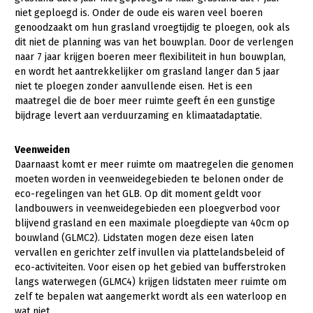
Fruitteelt
niet geploegd is. Onder de oude eis waren veel boeren
genoodzaakt om hun grasland vroegtijdig te ploegen, ook als
Glastuinbouw
dit niet de planning was van het bouwplan. Door de verlengen
naar 7 jaar krijgen boeren meer flexibiliteit in hun bouwplan,
Paddenstoelen
en wordt het aantrekkelijker om grasland langer dan 5 jaar
Vollegrondsgroente
niet te ploegen zonder aanvullende eisen. Het is een
maatregel die de boer meer ruimte geeft én een gunstige
Multifunctionele landbouw
bijdrage levert aan verduurzaming en klimaatadaptatie.
Multifunctioneel
Onderwerpen
Veenweiden
Vrouw en Bedrijf
Daarnaast komt er meer ruimte om maatregelen die genomen
Nieuws
moeten worden in veenweidegebieden te belonen onder de
eco-regelingen van het GLB. Op dit moment geldt voor
Nieuwsabonnement
landbouwers in veenweidegebieden een ploegverbod voor
blijvend grasland en een maximale ploegdiepte van 40cm op
Webinars
bouwland (GLMC2). Lidstaten mogen deze eisen laten
vervallen en gerichter zelf invullen via plattelandsbeleid of
Over LTO
eco-activiteiten. Voor eisen op het gebied van bufferstroken
langs waterwegen (GLMC4) krijgen lidstaten meer ruimte om
LTO Nederland
zelf te bepalen wat aangemerkt wordt als een waterloop en
Mensen
wat niet.