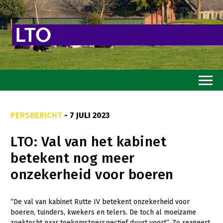
Home
PERSBERICHT
- 7 JULI 2023
Toekomstvisie
LTO: Val van het kabinet
Goed eten
betekent nog meer
Mooi groen
onzekerheid voor boeren
Sterk ondernemerschap
Transitiepaden
“De val van kabinet Rutte IV betekent onzekerheid voor
boeren, tuinders, kwekers en telers. De toch al moeizame
Thema’s
zoektocht naar toekomstperspectief duurt voort”. Zo reageert