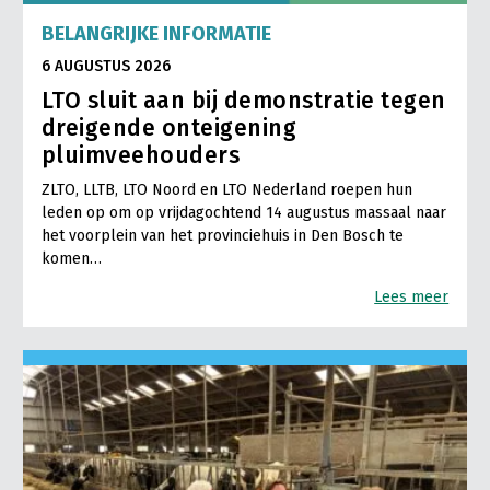
LTO Nederland
BELANGRIJKE INFORMATIE
6 AUGUSTUS 2026
Mensen
LTO sluit aan bij demonstratie tegen
Jaarverslag 2023
Bestuur en Directie
dreigende onteigening
Vacatures
Medewerkers
pluimveehouders
Pers
Vakgroepbestuurders
ZLTO, LLTB, LTO Noord en LTO Nederland roepen hun
leden op om op vrijdagochtend 14 augustus massaal naar
Contact
het voorplein van het provinciehuis in Den Bosch te
komen…
Lees meer