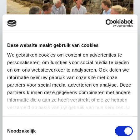
Deze website maakt gebruik van cookies
We gebruiken cookies om content en advertenties te
LTO LOBBY
personaliseren, om functies voor social media te bieden
en om ons websiteverkeer te analyseren. Ook delen we
6 AUGUSTUS 2026
informatie over uw gebruik van onze site met onze
Kamerlid Goudzwaard (JA21)
partners voor social media, adverteren en analyse. Deze
bezoekt melkveehouderij in
partners kunnen deze gegevens combineren met andere
Súdwest-Fryslân
informatie die u aan ze heeft verstrekt of die ze hebben
LTO Nederland ontving gisteren Tweede Kamerlid
verzameld op basis van uw gebruik van hun services. U
Maarten Goudzwaard (JA21) en beleidsmedewerker
gaat akkoord met onze cookies als u onze website blijft
Ronald Oenema op het melkveebedrijf van Jolmer de
gebruiken.
Toestemmingsselectie
Vries in It Heidenskip.
Noodzakelijk
Lees meer