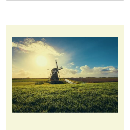
Konijnenhouderij
Melkveehouderij
Paardenhouderij
Pluimveehouderij
Schapenhouderij
Varkenshouderij
Vleesveehouderij
Plant
Akkerbouw
Biologische Landbouw
Bollenteelt
Bomen, vaste planten en zomerbloemen