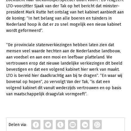
LTO-voorzitter Sjaak van der Tak op het bericht dat minister-
Gezonde planten
president Mark Rutte het ontslag van het kabinet aanbiedt aan
de koning: “In het belang van alle boeren en tuinders in
Gezonde dieren
Nederland hoop ik dat er zo snel mogelijk een nieuw kabinet
wordt geformeerd”.
Natuur, klimaat en energie
Bodem en water
“De provinciale statenverkiezingen hebben laten zien dat
mensen veel waarde hechten aan de Nederlandse landbouw,
Platteland en omgeving
aan voedsel en aan een mooi en leefbaar platteland. We
Mens, ondernemerschap en onderwijs
vertrouwen erop dat nieuwe landelijke verkiezingen dit beeld
bevestigen en dat een volgend kabinet hier werk van maakt.
Internationaal
LTO is bereid hier daadkrachtig aan bij te dragen“. “En waar wij
bovenal op hopen”, zo vervolgt Van der Tak, “is dat een
Sectoren
volgend kabinet dit vanuit wederzijds vertrouwen en op basis
van maatschappelijk draagvlak vormgeeft”.
Dier
Biologische Landbouw
Geitenhouderij
Kalverhouderij