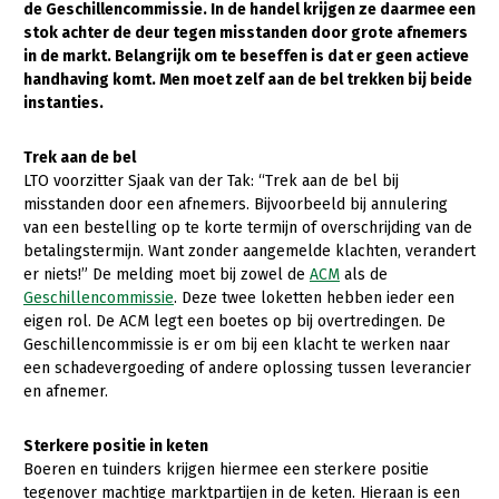
de Geschillencommissie. In de handel krijgen ze daarmee een
stok achter de deur tegen misstanden door grote afnemers
Gezonde planten
in de markt. Belangrijk om te beseffen is dat er geen actieve
Gezonde dieren
handhaving komt. Men moet zelf aan de bel trekken bij beide
instanties.
Natuur, klimaat en energie
Trek aan de bel
Bodem en water
LTO voorzitter Sjaak van der Tak: “Trek aan de bel bij
Platteland en omgeving
misstanden door een afnemers. Bijvoorbeeld bij annulering
van een bestelling op te korte termijn of overschrijding van de
Mens, ondernemerschap en onderwijs
betalingstermijn. Want zonder aangemelde klachten, verandert
er niets!” De melding moet bij zowel de
ACM
als de
Internationaal
Geschillencommissie
. Deze twee loketten hebben ieder een
eigen rol. De ACM legt een boetes op bij overtredingen. De
Sectoren
Geschillencommissie is er om bij een klacht te werken naar
een schadevergoeding of andere oplossing tussen leverancier
Dier
en afnemer.
Plant
Biologische Landbouw
Sterkere positie in keten
Multifunctionele landbouw
Geitenhouderij
Akkerbouw
Boeren en tuinders krijgen hiermee een sterkere positie
Kalverhouderij
Biologische Landbouw
Multifunctioneel
tegenover machtige marktpartijen in de keten. Hieraan is een