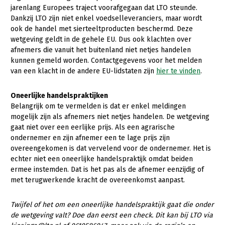
Onderwerpen
jarenlang Europees traject voorafgegaan dat LTO steunde.
Konijnenhouderij
Bollenteelt
Vrouw en Bedrijf
Dankzij LTO zijn niet enkel voedselleveranciers, maar wordt
Nieuws
ook de handel met sierteeltproducten beschermd. Deze
Melkveehouderij
Bomen, vaste planten en zomerbloemen
wetgeving geldt in de gehele EU. Dus ook klachten over
Nieuwsabonnement
afnemers die vanuit het buitenland niet netjes handelen
Paardenhouderij
Fruitteelt
kunnen gemeld worden. Contactgegevens voor het melden
Webinars
Pluimveehouderij
Glastuinbouw
van een klacht in de andere EU-lidstaten zijn
hier te vinden
.
Over LTO
Schapenhouderij
Paddenstoelen
Oneerlijke handelspraktijken
LTO Nederland
Varkenshouderij
Vollegrondsgroente
Belangrijk om te vermelden is dat er enkel meldingen
mogelijk zijn als afnemers niet netjes handelen. De wetgeving
Mensen
Vleesveehouderij
gaat niet over een eerlijke prijs. Als een agrarische
ondernemer en zijn afnemer een te lage prijs zijn
Jaarverslag 2023
Bestuur en Directie
overeengekomen is dat vervelend voor de ondernemer. Het is
Vacatures
Medewerkers
echter niet een oneerlijke handelspraktijk omdat beiden
ermee instemden. Dat is het pas als de afnemer eenzijdig of
Pers
Vakgroepbestuurders
met terugwerkende kracht de overeenkomst aanpast.
Contact
Twijfel of het om een oneerlijke handelspraktijk gaat die onder
de wetgeving valt? Doe dan eerst een check. Dit kan bij LTO via