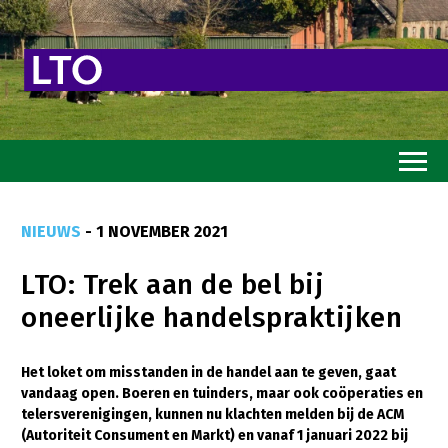
Home
NIEUWS
- 1 NOVEMBER 2021
Toekomstvisie
LTO: Trek aan de bel bij
Goed eten
oneerlijke handelspraktijken
Mooi groen
Sterk ondernemerschap
Het loket om misstanden in de handel aan te geven, gaat
vandaag open. Boeren en tuinders, maar ook coöperaties en
Transitiepaden
telersverenigingen, kunnen nu klachten melden bij de ACM
(Autoriteit Consument en Markt) en vanaf 1 januari 2022 bij
Thema’s