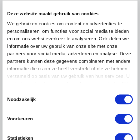
het voorplein van het provinciehuis in Den Bosch te
komen…
Deze website maakt gebruik van cookies
Lees meer
We gebruiken cookies om content en advertenties te
personaliseren, om functies voor social media te bieden
en om ons websiteverkeer te analyseren. Ook delen we
informatie over uw gebruik van onze site met onze
partners voor social media, adverteren en analyse. Deze
partners kunnen deze gegevens combineren met andere
informatie die u aan ze heeft verstrekt of die ze hebben
verzameld op basis van uw gebruik van hun services. U
gaat akkoord met onze cookies als u onze website blijft
gebruiken.
Toestemmingsselectie
Noodzakelijk
Voorkeuren
LTO LOBBY
Statistieken