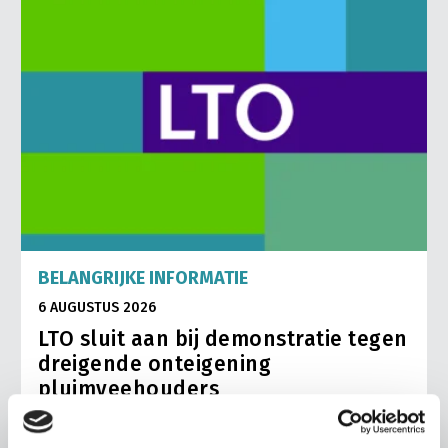
BELANGRIJKE INFORMATIE
6 AUGUSTUS 2026
LTO sluit aan bij demonstratie tegen
dreigende onteigening
pluimveehouders
ZLTO, LLTB, LTO Noord en LTO Nederland roepen hun
leden op om op vrijdagochtend 14 augustus massaal naar