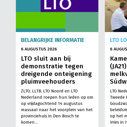
BELANGRIJKE INFORMATIE
LTO L
6 AUGUSTUS 2026
6 AUGUS
LTO sluit aan bij
Kame
demonstratie tegen
(JA21
dreigende onteigening
melkv
pluimveehouders
Súdw
ZLTO, LLTB, LTO Noord en LTO
LTO Nede
Nederland roepen hun leden op om
Tweede 
op vrijdagochtend 14 augustus
Goudzwa
massaal naar het voorplein van het
beleids
provinciehuis in Den Bosch te
op het m
komen…
Vries in 