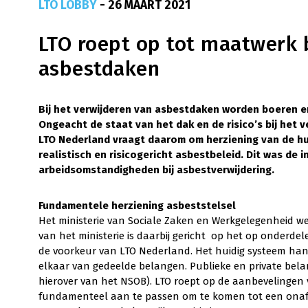
LTO LOBBY
- 26 MAART 2021
LTO roept op tot maatwerk b
asbestdaken
Bij het verwijderen van asbestdaken worden boeren e
Ongeacht de staat van het dak en de risico’s bij het ve
LTO Nederland vraagt daarom om herziening van de hu
realistisch en risicogericht asbestbeleid. Dit was de 
arbeidsomstandigheden bij asbestverwijdering.
Fundamentele herziening asbeststelsel
Het ministerie van Sociale Zaken en Werkgelegenheid wer
van het ministerie is daarbij gericht op het op onderdel
de voorkeur van LTO Nederland. Het huidig systeem han
elkaar van gedeelde belangen. Publieke en private bela
hierover van het NSOB). LTO roept op de aanbevelingen
fundamenteel aan te passen om te komen tot een onafh