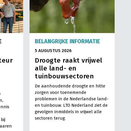
E
BELANGRIJKE INFORMATIE
5 AUGUSTUS 2026
teur
Droogte raakt vrijwel
alle land- en
tuinbouwsectoren
De aanhoudende droogte en hitte
zorgen voor toenemende
O
problemen in de Nederlandse land-
n,
en tuinbouw. LTO Nederland ziet de
ennis
gevolgen inmiddels in vrijwel alle
sectoren terug.
bij
Haaren