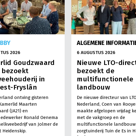
OBBY
ALGEMENE INFORMATI
TUS 2026
6 AUGUSTUS 2026
rlid Goudzwaard
Nieuwe LTO-direc
) bezoekt
bezoekt de
eehouderij in
multifunctionele
est-Fryslân
landbouw
rland ontving gisteren
De nieuwe directeur van LT
Kamerlid Maarten
Nederland, Coen van Rooye
ard (JA21) en
maakte afgelopen vrijdag k
medewerker Ronald Oenema
met de vakgroep en de
elkveebedrijf van Jolmer de
multifunctionele landbouw 
It Heidenskip.
zorgtuinderij Tuin de Es in 