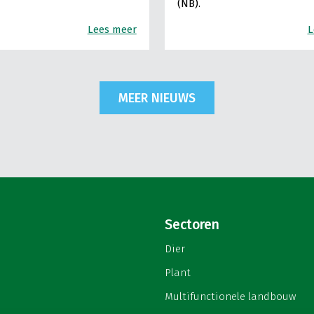
(NB).
Lees meer
L
MEER NIEUWS
Sectoren
Dier
Plant
Multifunctionele landbouw