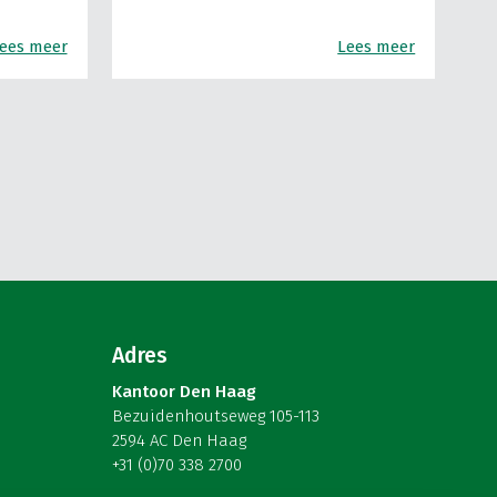
ees meer
Lees meer
Adres
Kantoor Den Haag
Bezuidenhoutseweg 105-113
2594 AC Den Haag
+31 (0)70 338 2700