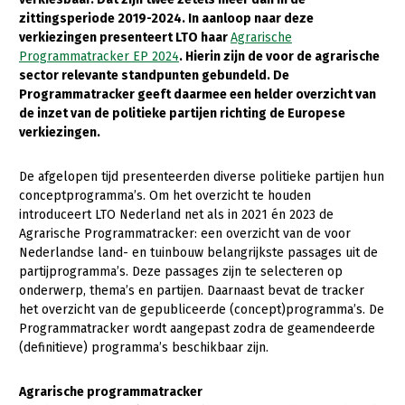
zittingsperiode 2019-2024. In aanloop naar deze
Gezonde planten
verkiezingen presenteert LTO haar
Agrarische
Programmatracker EP 2024
. Hierin zijn de voor de agrarische
Gezonde dieren
sector relevante standpunten gebundeld. De
Programmatracker geeft daarmee een helder overzicht van
Natuur, klimaat en energie
de inzet van de politieke partijen richting de Europese
Bodem en water
verkiezingen.
Platteland en omgeving
De afgelopen tijd presenteerden diverse politieke partijen hun
Mens, ondernemerschap en onderwijs
conceptprogramma’s. Om het overzicht te houden
introduceert LTO Nederland net als in 2021 én 2023 de
Internationaal
Agrarische Programmatracker: een overzicht van de voor
Nederlandse land- en tuinbouw belangrijkste passages uit de
Sectoren
partijprogramma’s. Deze passages zijn te selecteren op
onderwerp, thema’s en partijen. Daarnaast bevat de tracker
Dier
het overzicht van de gepubliceerde (concept)programma’s. De
Programmatracker wordt aangepast zodra de geamendeerde
Plant
Biologische Landbouw
(definitieve) programma’s beschikbaar zijn.
Multifunctionele landbouw
Geitenhouderij
Akkerbouw
Agrarische programmatracker
Kalverhouderij
Biologische Landbouw
Multifunctioneel