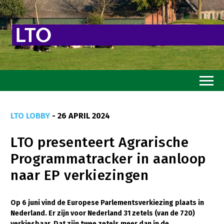
Home
LTO LOBBY
- 26 APRIL 2024
Toekomstvisie
LTO presenteert Agrarische
Goed eten
Programmatracker in aanloop
Mooi groen
naar EP verkiezingen
Sterk ondernemerschap
Transitiepaden
Op 6 juni vind de Europese Parlementsverkiezing plaats in
Nederland. Er zijn voor Nederland 31 zetels (van de 720)
Thema’s
verkiesbaar. Dat zijn twee zetels meer dan in de