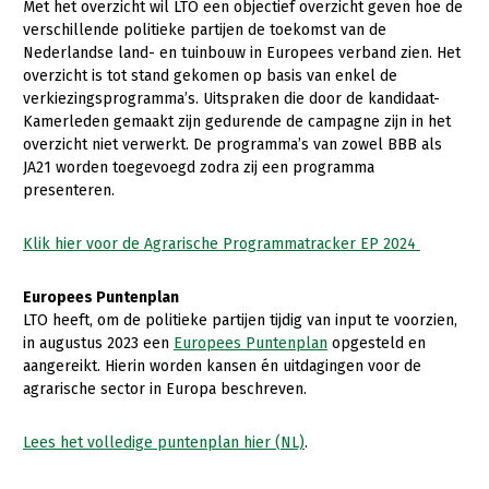
Onderwerpen
Met het overzicht wil LTO een objectief overzicht geven hoe de
verschillende politieke partijen de toekomst van de
Konijnenhouderij
Bollenteelt
Vrouw en Bedrijf
Nieuws
Nederlandse land- en tuinbouw in Europees verband zien. Het
Melkveehouderij
Bomen, vaste planten en zomerbloemen
overzicht is tot stand gekomen op basis van enkel de
Nieuwsabonnement
verkiezingsprogramma’s. Uitspraken die door de kandidaat-
Paardenhouderij
Fruitteelt
Kamerleden gemaakt zijn gedurende de campagne zijn in het
Webinars
overzicht niet verwerkt. De programma’s van zowel BBB als
Pluimveehouderij
Glastuinbouw
JA21 worden toegevoegd zodra zij een programma
Over LTO
Schapenhouderij
Paddenstoelen
presenteren.
LTO Nederland
Varkenshouderij
Vollegrondsgroente
Klik hier voor de Agrarische Programmatracker EP 2024
Mensen
Vleesveehouderij
Europees Puntenplan
Jaarverslag 2023
Bestuur en Directie
LTO heeft, om de politieke partijen tijdig van input te voorzien,
Vacatures
Medewerkers
in augustus 2023 een
Europees Puntenplan
opgesteld en
aangereikt. Hierin worden kansen én uitdagingen voor de
Pers
Vakgroepbestuurders
agrarische sector in Europa beschreven.
Contact
Lees het volledige puntenplan hier (NL)
.