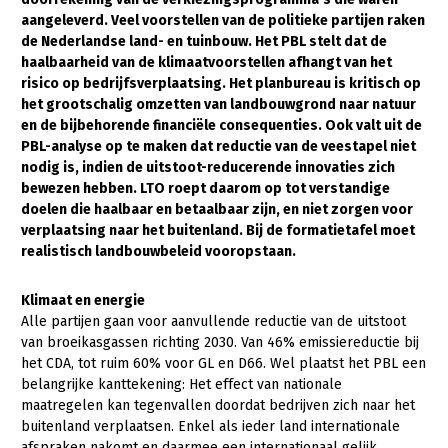
aangeleverd. Veel voorstellen van de politieke partijen raken
Gezonde planten
de Nederlandse land- en tuinbouw. Het PBL stelt dat de
haalbaarheid van de klimaatvoorstellen afhangt van het
Gezonde dieren
risico op bedrijfsverplaatsing. Het planbureau is kritisch op
het grootschalig omzetten van landbouwgrond naar natuur
Natuur, klimaat en energie
en de bijbehorende financiële consequenties. Ook valt uit de
Bodem en water
PBL-analyse op te maken dat reductie van de veestapel niet
nodig is, indien de uitstoot-reducerende innovaties zich
Platteland en omgeving
bewezen hebben. LTO roept daarom op tot verstandige
doelen die haalbaar en betaalbaar zijn, en niet zorgen voor
Mens, ondernemerschap en onderwijs
verplaatsing naar het buitenland. Bij de formatietafel moet
Internationaal
realistisch landbouwbeleid vooropstaan.
Sectoren
Klimaat en energie
Alle partijen gaan voor aanvullende reductie van de uitstoot
Dier
van broeikasgassen richting 2030. Van 46% emissiereductie bij
het CDA, tot ruim 60% voor GL en D66. Wel plaatst het PBL een
Plant
Biologische Landbouw
belangrijke kanttekening: Het effect van nationale
Multifunctionele landbouw
Geitenhouderij
Akkerbouw
maatregelen kan tegenvallen doordat bedrijven zich naar het
buitenland verplaatsen. Enkel als ieder land internationale
Kalverhouderij
Biologische Landbouw
Multifunctioneel
afspraken nakomt en daarmee een internationaal gelijk