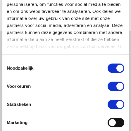
personaliseren, om functies voor social media te bieden
en om ons websiteverkeer te analyseren. Ook delen we
informatie over uw gebruik van onze site met onze
partners voor social media, adverteren en analyse. Deze
partners kunnen deze gegevens combineren met andere
informatie die u aan ze heeft verstrekt of die ze hebben
Gerelateerd nieuws
verzameld op basis van uw gebruik van hun services. U
gaat akkoord met onze cookies als u onze website blijft
gebruiken.
Abonneren via RSS
Abonneren via e-mail
Toestemmingsselectie
Noodzakelijk
Voorkeuren
Statistieken
Marketing