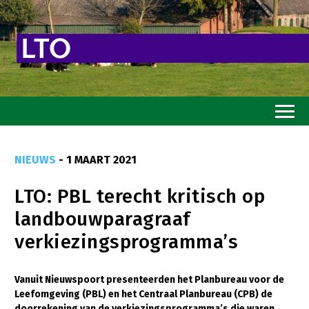
Home
NIEUWS
- 1 MAART 2021
Toekomstvisie
LTO: PBL terecht kritisch op
Goed eten
landbouwparagraaf
Mooi groen
verkiezingsprogramma’s
Sterk ondernemerschap
Transitiepaden
Vanuit Nieuwspoort presenteerden het Planbureau voor de
Leefomgeving (PBL) en het Centraal Planbureau (CPB) de
Thema’s
doorrekening van de verkiezingsprogramma’s die waren