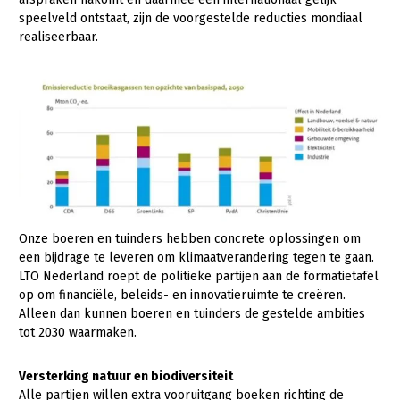
Onderwerpen
speelveld ontstaat, zijn de voorgestelde reducties mondiaal
Konijnenhouderij
Bollenteelt
Vrouw en Bedrijf
realiseerbaar.
Nieuws
Melkveehouderij
Bomen, vaste planten en zomerbloemen
Nieuwsabonnement
Paardenhouderij
Fruitteelt
Webinars
Pluimveehouderij
Glastuinbouw
Over LTO
Schapenhouderij
Paddenstoelen
LTO Nederland
Varkenshouderij
Vollegrondsgroente
Mensen
Vleesveehouderij
Onze boeren en tuinders hebben concrete oplossingen om
Jaarverslag 2023
Bestuur en Directie
een bijdrage te leveren om klimaatverandering tegen te gaan.
LTO Nederland roept de politieke partijen aan de formatietafel
Vacatures
Medewerkers
op om financiële, beleids- en innovatieruimte te creëren.
Pers
Vakgroepbestuurders
Alleen dan kunnen boeren en tuinders de gestelde ambities
tot 2030 waarmaken.
Contact
Versterking natuur en biodiversiteit
Alle partijen willen extra vooruitgang boeken richting de