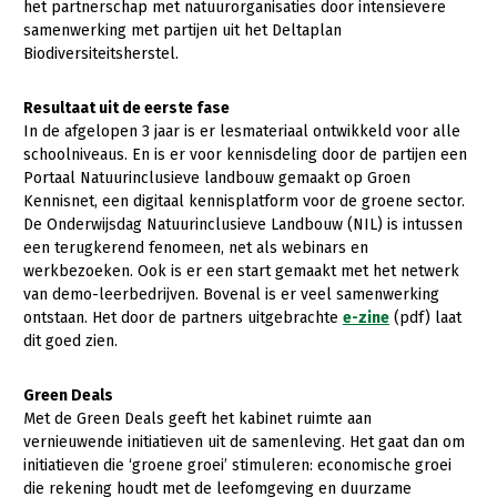
het partnerschap met natuurorganisaties door intensievere
samenwerking met partijen uit het Deltaplan
Konijnenhouderij
Biodiversiteitsherstel.
Melkveehouderij
Resultaat uit de eerste fase
Paardenhouderij
In de afgelopen 3 jaar is er lesmateriaal ontwikkeld voor alle
Pluimveehouderij
schoolniveaus. En is er voor kennisdeling door de partijen een
Portaal Natuurinclusieve landbouw gemaakt op Groen
Schapenhouderij
Kennisnet, een digitaal kennisplatform voor de groene sector.
De Onderwijsdag Natuurinclusieve Landbouw (NIL) is intussen
Varkenshouderij
een terugkerend fenomeen, net als webinars en
werkbezoeken. Ook is er een start gemaakt met het netwerk
Vleesveehouderij
van demo-leerbedrijven. Bovenal is er veel samenwerking
Plant
ontstaan. Het door de partners uitgebrachte
e-zine
(pdf) laat
dit goed zien.
Akkerbouw
Biologische Landbouw
Green Deals
Met de Green Deals geeft het kabinet ruimte aan
Bollenteelt
vernieuwende initiatieven uit
de samenleving. Het gaat dan om
initiatieven die ‘groene groei’ stimuleren: economische groei
Bomen, vaste planten en zomerbloemen
die rekening houdt met de leefomgeving en duurzame