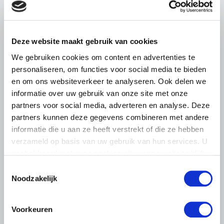
BELANGRIJKE INFORMATIE
5 AUGUSTUS 2026
Droogte raakt vrijwel alle land- en
Deze website maakt gebruik van cookies
tuinbouwsectoren
We gebruiken cookies om content en advertenties te
personaliseren, om functies voor social media te bieden
De aanhoudende droogte en hitte zorgen voor
toenemende problemen in de Nederlandse land- en
en om ons websiteverkeer te analyseren. Ook delen we
tuinbouw. LTO Nederland ziet de gevolgen inmiddels in
informatie over uw gebruik van onze site met onze
vrijwel alle sectoren terug.
partners voor social media, adverteren en analyse. Deze
partners kunnen deze gegevens combineren met andere
Lees meer
informatie die u aan ze heeft verstrekt of die ze hebben
verzameld op basis van uw gebruik van hun services. U
gaat akkoord met onze cookies als u onze website blijft
gebruiken.
Toestemmingsselectie
Noodzakelijk
Voorkeuren