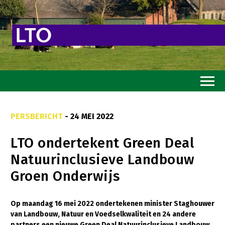
Home
PERSBERICHT
- 24 MEI 2022
Toekomstvisie
LTO ondertekent Green Deal
Goed eten
Natuurinclusieve Landbouw
Mooi groen
Groen Onderwijs
Sterk ondernemerschap
Transitiepaden
Op maandag 16 mei 2022 ondertekenen minister Staghouwer
van Landbouw, Natuur en Voedselkwaliteit en 24 andere
Thema’s
partners een nieuwe Green Deal Natuurinclusieve Landbouw