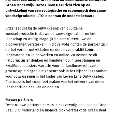
Groen Onderwijs. Deze Green Deal richt zich op de
Gezonde planten
ontwikkeling van een ecologische en economisch duurzame
voedselproductie. LTO is een van de ondertekenaars.
Gezonde dieren
Natuur, klimaat en energie
Uitgangspunt bij de ontwikkeling van duurzame
voedselproductie is dat we de aanwezige natuur en het
Bodem en water
landschap zo weinig mogelijk belasten, terwijl we de
biodiversiteit versterken. In dit vervolg richten de partijen zich
Platteland en omgeving
op het verder ontwikkelen en delen van praktijkkennis en
Mens, ondernemerschap en onderwijs
leermaterialen, in netwerken en online. Zo nemen ze dit
natuurinclusief denken en handelen op in leerplannen en
Internationaal
kwalificatiedossiers van alle voor de landbouw relevante
groene opleidingen. Dit gebeurt ook in het bijscholingsaanbod
Sectoren
voor volwassenen in het kader van Leven Lang Ontwikkelen.
Daarnaast is het compleet maken van het netwerk van demo-
Dier
leerbedrijven een van de doelen.
Biologische Landbouw
Nieuwe partners
Geitenhouderij
Twee nieuwe partners nemen in het vervolg deel aan de Green
Deal: LTO Nederland en Bionext. Ook versterkt de Green Deal
Kalverhouderij