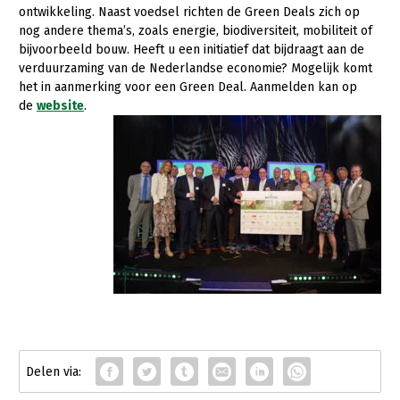
Fruitteelt
ontwikkeling. Naast voedsel richten de Green Deals zich op
nog andere thema’s, zoals energie, biodiversiteit, mobiliteit of
Glastuinbouw
bijvoorbeeld bouw. Heeft u een initiatief dat bijdraagt aan de
verduurzaming van de Nederlandse economie? Mogelijk komt
Paddenstoelen
het in aanmerking voor een Green Deal. Aanmelden kan op
de
website
.
Vollegrondsgroente
Multifunctionele landbouw
Multifunctioneel
Vrouw en Bedrijf
Onderwerpen
Nieuws
Nieuwsabonnement
Webinars
Over LTO