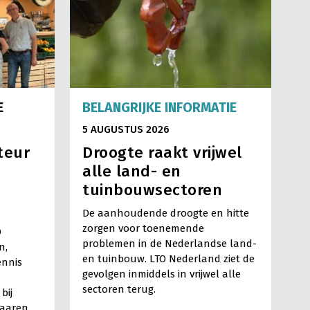
E
BELANGRIJKE INFORMATIE
5 AUGUSTUS 2026
teur
Droogte raakt vrijwel
alle land- en
tuinbouwsectoren
De aanhoudende droogte en hitte
zorgen voor toenemende
O
problemen in de Nederlandse land-
n,
en tuinbouw. LTO Nederland ziet de
ennis
gevolgen inmiddels in vrijwel alle
sectoren terug.
bij
Haaren