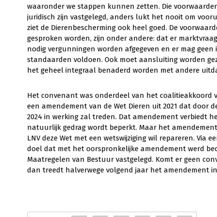
waaronder we stappen kunnen zetten. Die voorwaarden
juridisch zijn vastgelegd, anders lukt het nooit om voo
ziet de Dierenbescherming ook heel goed. De voorwaarde
gesproken worden, zijn onder andere: dat er marktvraa
nodig vergunningen worden afgegeven en er mag geen i
standaarden voldoen. Ook moet aansluiting worden gezo
het geheel integraal benaderd worden met andere uitda
Het convenant was onderdeel van het coalitieakkoord va
een amendement van de Wet Dieren uit 2021 dat door d
2024 in werking zal treden. Dat amendement verbiedt 
natuurlijk gedrag wordt beperkt. Maar het amendement i
LNV deze Wet met een wetswijziging wil repareren. Via 
doel dat met het oorspronkelijke amendement werd b
Maatregelen van Bestuur vastgelegd. Komt er geen con
dan treedt halverwege volgend jaar het amendement in 