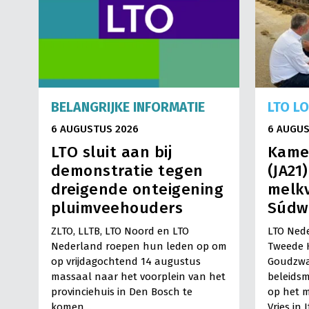
BELANGRIJKE INFORMATIE
LTO L
6 AUGUSTUS 2026
6 AUGUS
LTO sluit aan bij
Kame
demonstratie tegen
(JA21
dreigende onteigening
melkv
pluimveehouders
Súdw
ZLTO, LLTB, LTO Noord en LTO
LTO Nede
Nederland roepen hun leden op om
Tweede 
op vrijdagochtend 14 augustus
Goudzwa
massaal naar het voorplein van het
beleids
provinciehuis in Den Bosch te
op het m
komen…
Vries in 