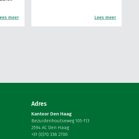
ees meer
Lees meer
Adres
Kantoor Den Haag
Bezuidenhoutseweg 105-113
2594 AC Den Haag
+31 (0)70 338 2700