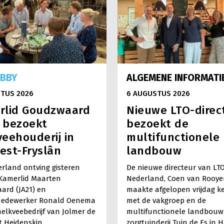
OBBY
ALGEMENE INFORMATI
TUS 2026
6 AUGUSTUS 2026
rlid Goudzwaard
Nieuwe LTO-direc
) bezoekt
bezoekt de
eehouderij in
multifunctionele
est-Fryslân
landbouw
rland ontving gisteren
De nieuwe directeur van LT
Kamerlid Maarten
Nederland, Coen van Rooye
ard (JA21) en
maakte afgelopen vrijdag k
medewerker Ronald Oenema
met de vakgroep en de
elkveebedrijf van Jolmer de
multifunctionele landbouw 
It Heidenskip.
zorgtuinderij Tuin de Es in 