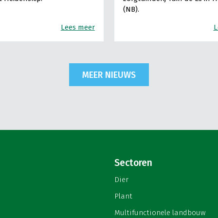
(NB).
Lees meer
L
MEER NIEUWS
Sectoren
Dier
Plant
Multifunctionele landbouw