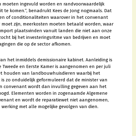
 moeten ingevuld worden en randvoorwaardelijk
ruit te komen.”, benadrukt Kees de Jong nogmaals. Dat
n of conditionaliteiten waarover in het convenant
g moet zijn, meerkosten moeten betaald worden, waar
mport plaatsvinden vanuit landen die niet aan onze
cht bij het investeringsritme van bedrijven en moet
gingen die op de sector afkomen.
n het inmiddels demissionaire kabinet. Aanleiding is
e Tweede en Eerste Kamer is aangenomen en per juli
het houden van landbouwhuisdieren waarbij het
s zo onduidelijk geformuleerd dat de minister van
een convenant wordt dan invulling gegeven aan het
eoogd. Elementen worden in zogenaamde Algemene
venant en wordt de reparatiewet niet aangenomen,
werking met alle mogelijke gevolgen van dien.