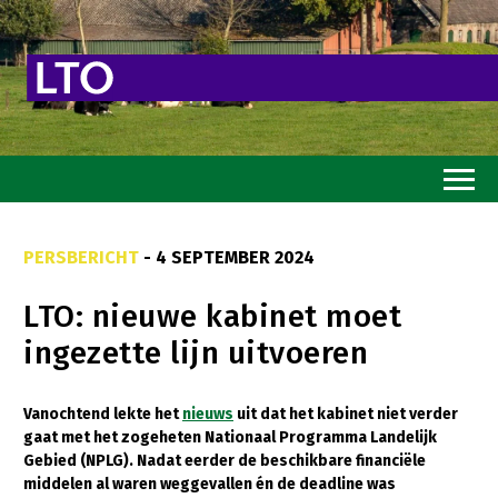
Home
PERSBERICHT
- 4 SEPTEMBER 2024
Toekomstvisie
LTO: nieuwe kabinet moet
Goed eten
ingezette lijn uitvoeren
Mooi groen
Sterk ondernemerschap
Vanochtend lekte het
nieuws
uit dat het kabinet niet verder
gaat met het zogeheten Nationaal Programma Landelijk
Transitiepaden
Gebied (NPLG). Nadat eerder de beschikbare financiële
middelen al waren weggevallen én de deadline was
Thema’s