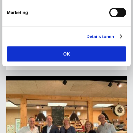
Kamerlid Goudzwaard (JA21)
Marketing
bezoekt melkveehouderij in
Súdwest-Fryslân
LTO Nederland ontving gisteren Tweede Kamerlid
Details tonen
Maarten Goudzwaard (JA21) en beleidsmedewerker
Ronald Oenema op het melkveebedrijf van Jolmer de
Vries in It Heidenskip.
OK
Lees meer