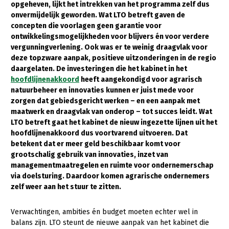
opgeheven, lijkt het intrekken van het programma zelf dus
onvermijdelijk geworden. Wat LTO betreft gaven de
Gezonde planten
concepten die voorlagen geen garantie voor
Gezonde dieren
ontwikkelingsmogelijkheden voor blijvers én voor verdere
vergunningverlening. Ook was er te weinig draagvlak voor
Natuur, klimaat en energie
deze topzware aanpak, positieve uitzonderingen in de regio
daargelaten. De investeringen die het kabinet in het
Bodem en water
hoofdlijnenakkoord
heeft aangekondigd voor agrarisch
natuurbeheer en innovaties kunnen er juist mede voor
Platteland en omgeving
zorgen dat gebiedsgericht werken – en een aanpak met
Mens, ondernemerschap en onderwijs
maatwerk en draagvlak van onderop – tot succes leidt. Wat
LTO betreft gaat het kabinet de nieuw ingezette lijnen uit het
Internationaal
hoofdlijnenakkoord dus voortvarend uitvoeren. Dat
betekent dat er meer geld beschikbaar komt voor
Sectoren
grootschalig gebruik van innovaties, inzet van
managementmaatregelen en ruimte voor ondernemerschap
Dier
via doelsturing. Daardoor komen agrarische ondernemers
zelf weer aan het stuur te zitten.
Plant
Biologische Landbouw
Multifunctionele landbouw
Geitenhouderij
Akkerbouw
Verwachtingen, ambities én budget moeten echter wel in
balans zijn. LTO steunt de nieuwe aanpak van het kabinet die
Kalverhouderij
Biologische Landbouw
Multifunctioneel