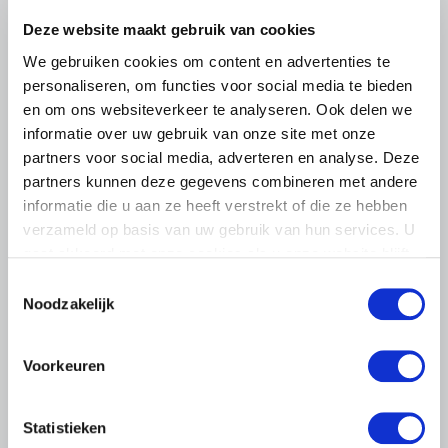
komen…
Deze website maakt gebruik van cookies
Lees meer
We gebruiken cookies om content en advertenties te
personaliseren, om functies voor social media te bieden
en om ons websiteverkeer te analyseren. Ook delen we
informatie over uw gebruik van onze site met onze
partners voor social media, adverteren en analyse. Deze
partners kunnen deze gegevens combineren met andere
informatie die u aan ze heeft verstrekt of die ze hebben
verzameld op basis van uw gebruik van hun services. U
gaat akkoord met onze cookies als u onze website blijft
gebruiken.
Toestemmingsselectie
Noodzakelijk
Voorkeuren
LTO LOBBY
Statistieken
6 AUGUSTUS 2026