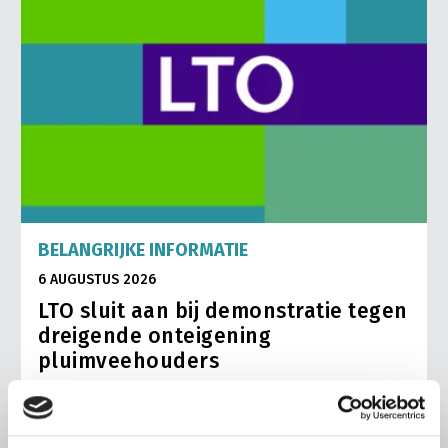
BELANGRIJKE INFORMATIE
6 AUGUSTUS 2026
LTO sluit aan bij demonstratie tegen
dreigende onteigening
pluimveehouders
ZLTO, LLTB, LTO Noord en LTO Nederland roepen hun
leden op om op vrijdagochtend 14 augustus massaal naar
het voorplein van het provinciehuis in Den Bosch te