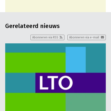
Fruitteelt
Glastuinbouw
Paddenstoelen
Gerelateerd nieuws
Vollegrondsgroente
Abonneren via RSS
Abonneren via e-mail
Multifunctionele landbouw
Multifunctioneel
Vrouw en Bedrijf
Onderwerpen
Nieuws
Nieuwsabonnement
Webinars
Over LTO