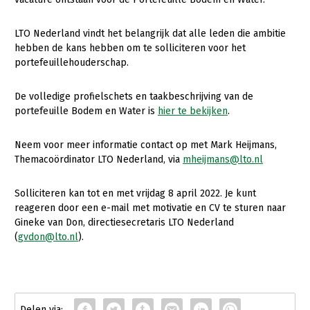
Gezonde planten
LTO Nederland vindt het belangrijk dat alle leden die ambitie
hebben de kans hebben om te solliciteren voor het
Gezonde dieren
portefeuillehouderschap.
Natuur, klimaat en energie
De volledige profielschets en taakbeschrijving van de
Bodem en water
portefeuille Bodem en Water is
hier te bekijken
.
Platteland en omgeving
Neem voor meer informatie contact op met Mark Heijmans,
Mens, ondernemerschap en onderwijs
Themacoördinator LTO Nederland, via
mheijmans@lto.nl
Internationaal
Solliciteren kan tot en met vrijdag 8 april 2022. Je kunt
Sectoren
reageren door een e-mail met motivatie en CV te sturen naar
Gineke van Don, directiesecretaris LTO Nederland
Dier
(
gvdon@lto.nl
).
Biologische Landbouw
Geitenhouderij
Kalverhouderij