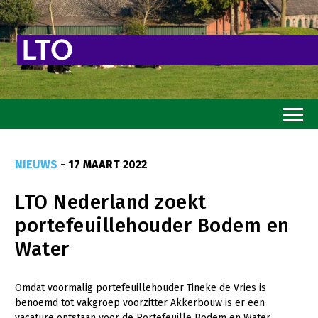
Home
NIEUWS
- 17 MAART 2022
Toekomstvisie
LTO Nederland zoekt
Goed eten
portefeuillehouder Bodem en
Mooi groen
Water
Sterk ondernemerschap
Transitiepaden
Omdat voormalig portefeuillehouder Tineke de Vries is
benoemd tot vakgroep voorzitter Akkerbouw is er een
Thema’s
vacature ontstaan voor de Portefeuille Bodem en Water.