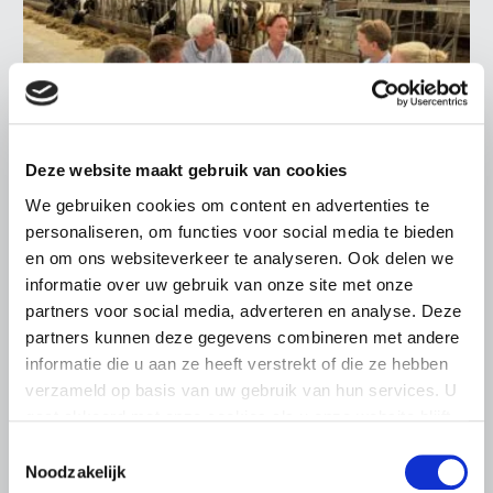
Deze website maakt gebruik van cookies
We gebruiken cookies om content en advertenties te
personaliseren, om functies voor social media te bieden
LTO LOBBY
en om ons websiteverkeer te analyseren. Ook delen we
6 AUGUSTUS 2026
informatie over uw gebruik van onze site met onze
Kamerlid Goudzwaard (JA21)
partners voor social media, adverteren en analyse. Deze
bezoekt melkveehouderij in
partners kunnen deze gegevens combineren met andere
Súdwest-Fryslân
informatie die u aan ze heeft verstrekt of die ze hebben
verzameld op basis van uw gebruik van hun services. U
LTO Nederland ontving gisteren Tweede Kamerlid
gaat akkoord met onze cookies als u onze website blijft
Maarten Goudzwaard (JA21) en beleidsmedewerker
gebruiken.
Ronald Oenema op het melkveebedrijf van Jolmer de
Toestemmingsselectie
Vries in It Heidenskip.
Noodzakelijk