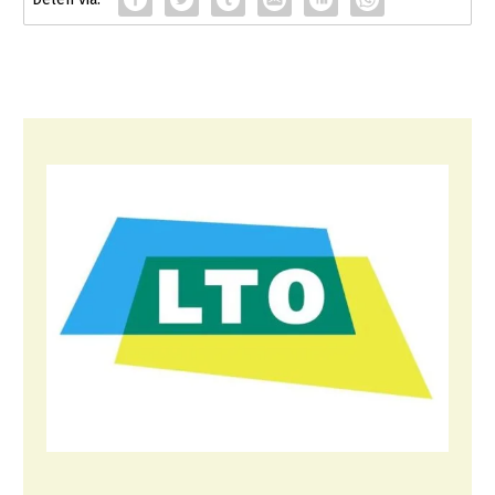
Konijnenhouderij
Melkveehouderij
Paardenhouderij
Pluimveehouderij
Schapenhouderij
Varkenshouderij
Vleesveehouderij
Plant
Akkerbouw
Biologische Landbouw
Bollenteelt
Bomen, vaste planten en zomerbloemen