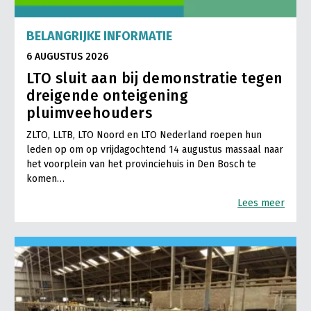
LTO Nederland
BELANGRIJKE INFORMATIE
Mensen
6 AUGUSTUS 2026
Jaarverslag 2023
Bestuur en Directie
LTO sluit aan bij demonstratie tegen
dreigende onteigening
Vacatures
Medewerkers
pluimveehouders
Pers
Vakgroepbestuurders
ZLTO, LLTB, LTO Noord en LTO Nederland roepen hun
Contact
leden op om op vrijdagochtend 14 augustus massaal naar
het voorplein van het provinciehuis in Den Bosch te
komen…
Lees meer