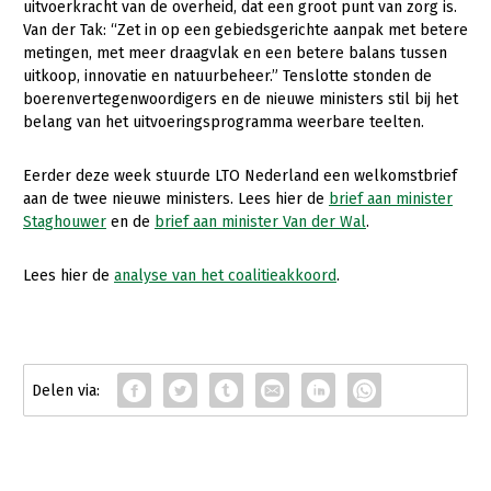
Onderwerpen
uitvoerkracht van de overheid, dat een groot punt van zorg is.
Van der Tak: “Zet in op een gebiedsgerichte aanpak met betere
Konijnenhouderij
Bollenteelt
Vrouw en Bedrijf
Nieuws
metingen, met meer draagvlak en een betere balans tussen
Melkveehouderij
Bomen, vaste planten en zomerbloemen
uitkoop, innovatie en natuurbeheer.” Tenslotte stonden de
Nieuwsabonnement
boerenvertegenwoordigers en de nieuwe ministers stil bij het
Paardenhouderij
Fruitteelt
belang van het uitvoeringsprogramma weerbare teelten.
Webinars
Pluimveehouderij
Glastuinbouw
Eerder deze week stuurde LTO Nederland een welkomstbrief
Over LTO
Schapenhouderij
Paddenstoelen
aan de twee nieuwe ministers. Lees hier de
brief aan minister
Staghouwer
en de
brief aan minister Van der Wal
.
LTO Nederland
Varkenshouderij
Vollegrondsgroente
Mensen
Vleesveehouderij
Lees hier de
analyse van het coalitieakkoord
.
Jaarverslag 2023
Bestuur en Directie
Vacatures
Medewerkers
Pers
Vakgroepbestuurders
Contact