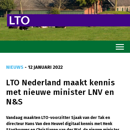
Home
NIEUWS
- 12 JANUARI 2022
Toekomstvisie
LTO Nederland maakt kennis
Goed eten
met nieuwe minister LNV en
Mooi groen
N&S
Sterk ondernemerschap
Transitiepaden
Vandaag maakten LTO-voorzitter Sjaak van der Tak en
directeur Hans Van den Heuvel digitaal kennis met Henk
Thema’s
Staghouwer en Christianne van der Wal, de nieuwe minister