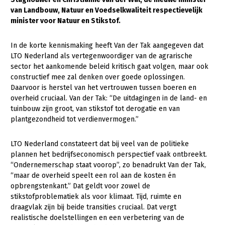
van Landbouw, Natuur en Voedselkwaliteit respectievelijk
Gezonde planten
minister voor Natuur en Stikstof.
Gezonde dieren
In de korte kennismaking heeft Van der Tak aangegeven dat
Natuur, klimaat en energie
LTO Nederland als vertegenwoordiger van de agrarische
sector het aankomende beleid kritisch gaat volgen, maar ook
Bodem en water
constructief mee zal denken over goede oplossingen.
Daarvoor is herstel van het vertrouwen tussen boeren en
Platteland en omgeving
overheid cruciaal. Van der Tak: “De uitdagingen in de land- en
Mens, ondernemerschap en onderwijs
tuinbouw zijn groot, van stikstof tot derogatie en van
plantgezondheid tot verdienvermogen.”
Internationaal
LTO Nederland constateert dat bij veel van de politieke
Sectoren
plannen het bedrijfseconomisch perspectief vaak ontbreekt.
“Ondernemerschap staat voorop”, zo benadrukt Van der Tak,
Dier
“maar de overheid speelt een rol aan de kosten én
Plant
Biologische Landbouw
opbrengstenkant.” Dat geldt voor zowel de
stikstofproblematiek als voor klimaat. Tijd, ruimte en
Multifunctionele landbouw
Geitenhouderij
Akkerbouw
draagvlak zijn bij beide transities cruciaal. Dat vergt
realistische doelstellingen en een verbetering van de
Kalverhouderij
Biologische Landbouw
Multifunctioneel