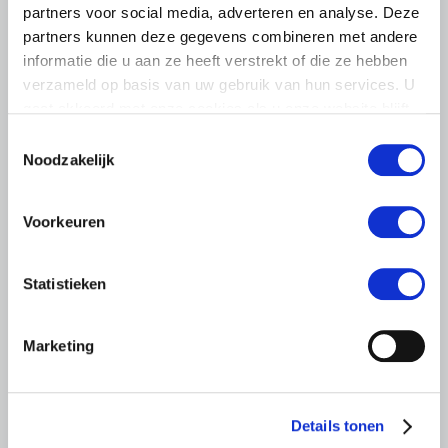
partners voor social media, adverteren en analyse. Deze
partners kunnen deze gegevens combineren met andere
informatie die u aan ze heeft verstrekt of die ze hebben
verzameld op basis van uw gebruik van hun services. U
gaat akkoord met onze cookies als u onze website blijft
LTO LOBBY
gebruiken.
Toestemmingsselectie
6 AUGUSTUS 2026
Noodzakelijk
Kamerlid Goudzwaard (JA21)
bezoekt melkveehouderij in
Voorkeuren
Súdwest-Fryslân
LTO Nederland ontving gisteren Tweede Kamerlid
Statistieken
Maarten Goudzwaard (JA21) en beleidsmedewerker
Ronald Oenema op het melkveebedrijf van Jolmer de
Vries in It Heidenskip.
Marketing
Lees meer
Details tonen