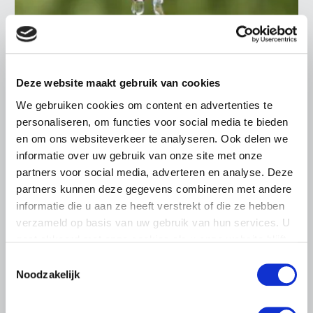
BELANGRIJKE INFORMATIE
Deze website maakt gebruik van cookies
5 AUGUSTUS 2026
Droogte raakt vrijwel alle land- en
We gebruiken cookies om content en advertenties te
tuinbouwsectoren
personaliseren, om functies voor social media te bieden
en om ons websiteverkeer te analyseren. Ook delen we
De aanhoudende droogte en hitte zorgen voor
informatie over uw gebruik van onze site met onze
toenemende problemen in de Nederlandse land- en
partners voor social media, adverteren en analyse. Deze
tuinbouw. LTO Nederland ziet de gevolgen inmiddels in
partners kunnen deze gegevens combineren met andere
vrijwel alle sectoren terug.
informatie die u aan ze heeft verstrekt of die ze hebben
Lees meer
verzameld op basis van uw gebruik van hun services. U
gaat akkoord met onze cookies als u onze website blijft
gebruiken.
Toestemmingsselectie
Noodzakelijk