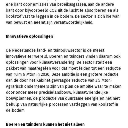
Onderwerpen
ene kant door emissies van broeikasgassen, aan de andere
Konijnenhouderij
Bollenteelt
Vrouw en Bedrijf
kant door bijvoorbeeld CO2 uit de lucht te absorberen en als
Nieuws
koolstof vast te leggen in de bodem. De sector is zich hiervan
Melkveehouderij
Bomen, vaste planten en zomerbloemen
van bewust en neemt zijn verantwoordelijkheid.
Nieuwsabonnement
Paardenhouderij
Fruitteelt
Webinars
Innovatieve oplossingen
Pluimveehouderij
Glastuinbouw
Over LTO
Schapenhouderij
Paddenstoelen
De Nederlandse land- en tuinbouwsector is de meest
innovatieve ter wereld. Boeren en tuinders vinden daarom ook
LTO Nederland
Varkenshouderij
Vollegrondsgroente
oplossingen voor klimaatverandering. De sector stelt een
pakket van maatregelen voor dat moet leiden tot een reductie
Mensen
Vleesveehouderij
van ruim 6 Mton in 2030. Deze ambitie is een grotere reductie
Jaarverslag 2023
Bestuur en Directie
dan de door het Kabinet gevraagde reductie van 3,5 Mton.
Agrarisch ondernemers zijn van plan de ambitie waar te maken
Vacatures
Medewerkers
door onder meer precisielandbouw, klimaatvriendelijke
bouwplannen, de productie van duurzame energie en het met
Pers
Vakgroepbestuurders
behulp van natuurlijke processen vastleggen van koolstof in
Contact
de bodem.
Boeren en tuinders kunnen het niet alleen