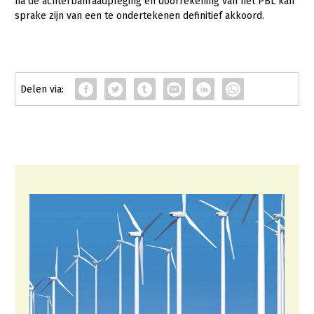
na de achterbanraadpleging en doorrekening van het PBL kan
sprake zijn van een te ondertekenen definitief akkoord.