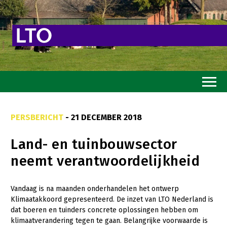
Home
PERSBERICHT
- 21 DECEMBER 2018
Toekomstvisie
Land- en tuinbouwsector
Goed eten
neemt verantwoordelijkheid
Mooi groen
Sterk ondernemerschap
Vandaag is na maanden onderhandelen het ontwerp
Klimaatakkoord gepresenteerd. De inzet van LTO Nederland is
Transitiepaden
dat boeren en tuinders concrete oplossingen hebben om
klimaatverandering tegen te gaan. Belangrijke voorwaarde is
Thema’s