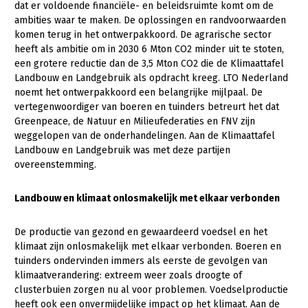
dat er voldoende financiële- en beleidsruimte komt om de
ambities waar te maken. De oplossingen en randvoorwaarden
Gezonde planten
komen terug in het ontwerpakkoord. De agrarische sector
Gezonde dieren
heeft als ambitie om in 2030 6 Mton CO2 minder uit te stoten,
een grotere reductie dan de 3,5 Mton CO2 die de Klimaattafel
Natuur, klimaat en energie
Landbouw en Landgebruik als opdracht kreeg. LTO Nederland
noemt het ontwerpakkoord een belangrijke mijlpaal. De
Bodem en water
vertegenwoordiger van boeren en tuinders betreurt het dat
Greenpeace, de Natuur en Milieufederaties en FNV zijn
Platteland en omgeving
weggelopen van de onderhandelingen. Aan de Klimaattafel
Mens, ondernemerschap en onderwijs
Landbouw en Landgebruik was met deze partijen
overeenstemming.
Internationaal
Landbouw en klimaat onlosmakelijk met elkaar verbonden
Sectoren
Dier
De productie van gezond en gewaardeerd voedsel en het
klimaat zijn onlosmakelijk met elkaar verbonden. Boeren en
Plant
Biologische Landbouw
tuinders ondervinden immers als eerste de gevolgen van
klimaatverandering: extreem weer zoals droogte of
Multifunctionele landbouw
Geitenhouderij
Akkerbouw
clusterbuien zorgen nu al voor problemen. Voedselproductie
Kalverhouderij
Biologische Landbouw
Multifunctioneel
heeft ook een onvermijdelijke impact op het klimaat. Aan de