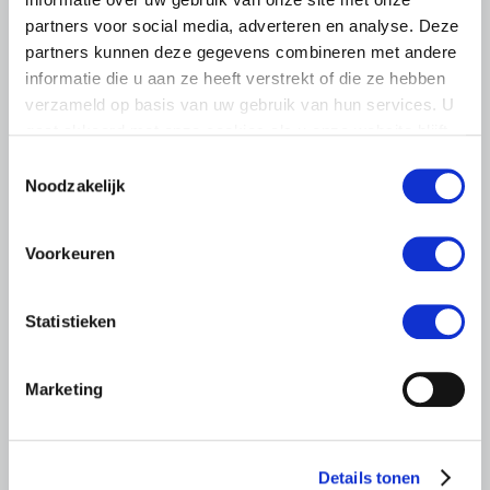
partners voor social media, adverteren en analyse. Deze
partners kunnen deze gegevens combineren met andere
informatie die u aan ze heeft verstrekt of die ze hebben
verzameld op basis van uw gebruik van hun services. U
gaat akkoord met onze cookies als u onze website blijft
gebruiken.
LTO LOBBY
Toestemmingsselectie
Noodzakelijk
6 AUGUSTUS 2026
Kamerlid Goudzwaard (JA21)
bezoekt melkveehouderij in
Voorkeuren
Súdwest-Fryslân
LTO Nederland ontving gisteren Tweede Kamerlid
Statistieken
Maarten Goudzwaard (JA21) en beleidsmedewerker
Ronald Oenema op het melkveebedrijf van Jolmer de
Vries in It Heidenskip.
Marketing
Lees meer
Details tonen