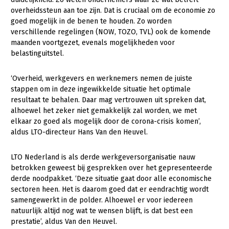
overheidssteun aan toe zijn. Dat is cruciaal om de economie zo
Gezonde planten
goed mogelijk in de benen te houden. Zo worden
verschillende regelingen (NOW, TOZO, TVL) ook de komende
Gezonde dieren
maanden voortgezet, evenals mogelijkheden voor
belastinguitstel.
Natuur, klimaat en energie
Bodem en water
‘Overheid, werkgevers en werknemers nemen de juiste
stappen om in deze ingewikkelde situatie het optimale
Platteland en omgeving
resultaat te behalen. Daar mag vertrouwen uit spreken dat,
Mens, ondernemerschap en onderwijs
alhoewel het zeker niet gemakkelijk zal worden, we met
elkaar zo goed als mogelijk door de corona-crisis komen’,
Internationaal
aldus LTO-directeur Hans Van den Heuvel.
Sectoren
LTO Nederland is als derde werkgeversorganisatie nauw
betrokken geweest bij gesprekken over het gepresenteerde
Dier
derde noodpakket. ‘Deze situatie gaat door alle economische
Plant
Biologische Landbouw
sectoren heen. Het is daarom goed dat er eendrachtig wordt
samengewerkt in de polder. Alhoewel er voor iedereen
Multifunctionele landbouw
Geitenhouderij
Akkerbouw
natuurlijk altijd nog wat te wensen blijft, is dat best een
prestatie’, aldus Van den Heuvel.
Kalverhouderij
Biologische Landbouw
Multifunctioneel