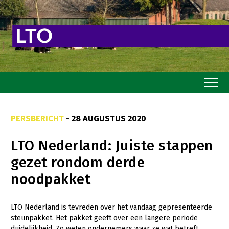
Home
PERSBERICHT
- 28 AUGUSTUS 2020
Toekomstvisie
LTO Nederland: Juiste stappen
Goed eten
gezet rondom derde
Mooi groen
noodpakket
Sterk ondernemerschap
Transitiepaden
LTO Nederland is tevreden over het vandaag gepresenteerde
steunpakket. Het pakket geeft over een langere periode
Thema’s
duidelijkheid. Zo weten ondernemers waar ze wat betreft