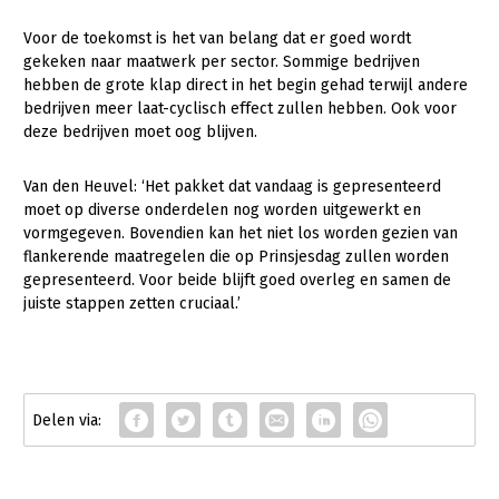
Onderwerpen
Konijnenhouderij
Bollenteelt
Vrouw en Bedrijf
Voor de toekomst is het van belang dat er goed wordt
Nieuws
gekeken naar maatwerk per sector. Sommige bedrijven
Melkveehouderij
Bomen, vaste planten en zomerbloemen
hebben de grote klap direct in het begin gehad terwijl andere
Nieuwsabonnement
bedrijven meer laat-cyclisch effect zullen hebben. Ook voor
Paardenhouderij
Fruitteelt
deze bedrijven moet oog blijven.
Webinars
Pluimveehouderij
Glastuinbouw
Over LTO
Van den Heuvel: ‘Het pakket dat vandaag is gepresenteerd
Schapenhouderij
Paddenstoelen
moet op diverse onderdelen nog worden uitgewerkt en
LTO Nederland
Varkenshouderij
Vollegrondsgroente
vormgegeven. Bovendien kan het niet los worden gezien van
flankerende maatregelen die op Prinsjesdag zullen worden
Mensen
Vleesveehouderij
gepresenteerd. Voor beide blijft goed overleg en samen de
juiste stappen zetten cruciaal.’
Jaarverslag 2023
Bestuur en Directie
Vacatures
Medewerkers
Pers
Vakgroepbestuurders
Contact