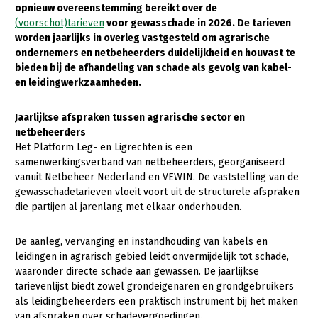
opnieuw overeenstemming bereikt over de
(voorschot)tarieven
voor gewasschade in 2026. De tarieven
Gezonde planten
worden jaarlijks in overleg vastgesteld om agrarische
Gezonde dieren
ondernemers en netbeheerders duidelijkheid en houvast te
bieden bij de afhandeling van schade als gevolg van kabel-
Natuur, klimaat en energie
en leidingwerkzaamheden.
Bodem en water
Jaarlijkse afspraken tussen agrarische sector en
Platteland en omgeving
netbeheerders
Het Platform Leg- en Ligrechten is een
Mens, ondernemerschap en onderwijs
samenwerkingsverband van netbeheerders, georganiseerd
vanuit Netbeheer Nederland en VEWIN. De vaststelling van de
Internationaal
gewasschadetarieven vloeit voort uit de structurele afspraken
die partijen al jarenlang met elkaar onderhouden.
Sectoren
Dier
De aanleg, vervanging en instandhouding van kabels en
leidingen in agrarisch gebied leidt onvermijdelijk tot schade,
Plant
Biologische Landbouw
waaronder directe schade aan gewassen. De jaarlijkse
tarievenlijst biedt zowel grondeigenaren en grondgebruikers
Multifunctionele landbouw
Geitenhouderij
Akkerbouw
als leidingbeheerders een praktisch instrument bij het maken
Kalverhouderij
Biologische Landbouw
Multifunctioneel
van afspraken over schadevergoedingen.