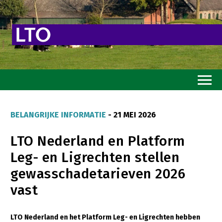
Home
BELANGRIJKE INFORMATIE
- 21 MEI 2026
Toekomstvisie
LTO Nederland en Platform
Goed eten
Leg- en Ligrechten stellen
Mooi groen
gewasschadetarieven 2026
Sterk ondernemerschap
vast
Transitiepaden
LTO Nederland en het Platform Leg- en Ligrechten hebben
Thema’s