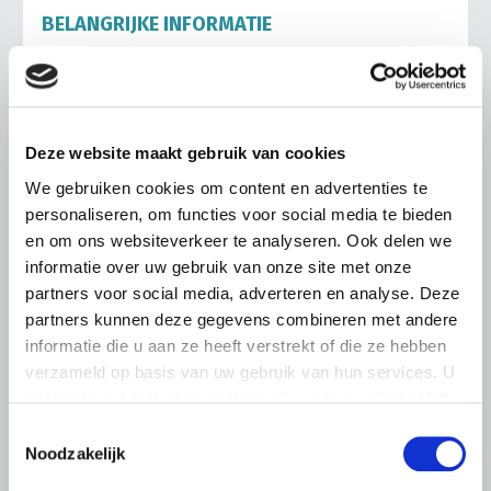
BELANGRIJKE INFORMATIE
6 AUGUSTUS 2026
LTO sluit aan bij demonstratie tegen
dreigende onteigening
pluimveehouders
Deze website maakt gebruik van cookies
ZLTO, LLTB, LTO Noord en LTO Nederland roepen hun
We gebruiken cookies om content en advertenties te
leden op om op vrijdagochtend 14 augustus massaal naar
personaliseren, om functies voor social media te bieden
het voorplein van het provinciehuis in Den Bosch te
en om ons websiteverkeer te analyseren. Ook delen we
komen…
informatie over uw gebruik van onze site met onze
Lees meer
partners voor social media, adverteren en analyse. Deze
partners kunnen deze gegevens combineren met andere
informatie die u aan ze heeft verstrekt of die ze hebben
verzameld op basis van uw gebruik van hun services. U
gaat akkoord met onze cookies als u onze website blijft
gebruiken.
Toestemmingsselectie
Noodzakelijk