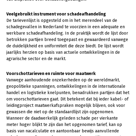
Onderwerpen
Konijnenhouderij
Bollenteelt
Vrouw en Bedrijf
Veelgebruikt instrument voor schadeafhandeling
Nieuws
Melkveehouderij
Bomen, vaste planten en zomerbloemen
De tarievenlijst is opgesteld om in het merendeel van de
Nieuwsabonnement
schadegevallen in Nederland te voorzien in een adequate en
Paardenhouderij
Fruitteelt
werkbare schadeafhandeling. In de praktijk wordt de lijst door
Webinars
betrokken partijen breed toegepast en gewaardeerd vanwege
Pluimveehouderij
Glastuinbouw
de duidelijkheid en uniformiteit die deze biedt. De lijst wordt
Over LTO
jaarlijks herzien op basis van actuele ontwikkelingen in de
Schapenhouderij
Paddenstoelen
agrarische sector en de markt.
LTO Nederland
Varkenshouderij
Vollegrondsgroente
Mensen
Voorschottarieven en ruimte voor maatwerk
Vleesveehouderij
Vanwege aanhoudende onzekerheden op de wereldmarkt,
Jaarverslag 2023
Bestuur en Directie
geopolitieke spanningen, ontwikkelingen in de internationale
handel en logistieke knelpunten, benadrukken partijen dat het
Vacatures
Medewerkers
om voorschottarieven gaat. Dit betekent dat bij ieder kabel- of
leidingproject maatwerkafspraken mogelijk blijven, ook voor
Pers
Vakgroepbestuurders
gewassen die niet op de standaardlijst zijn opgenomen.
Contact
Wanneer de daadwerkelijk geleden schade per vierkante
meter hoger blijkt te zijn dan het opgenomen tarief, kan op
basis van nacalculatie en aantoonbaar bewijs aanvullende