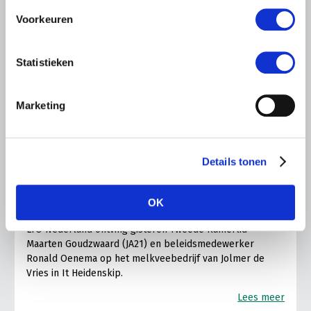
Voorkeuren
Statistieken
Marketing
LTO LOBBY
6 AUGUSTUS 2026
Details tonen
Kamerlid Goudzwaard (JA21)
bezoekt melkveehouderij in
OK
Súdwest-Fryslân
LTO Nederland ontving gisteren Tweede Kamerlid
Maarten Goudzwaard (JA21) en beleidsmedewerker
Ronald Oenema op het melkveebedrijf van Jolmer de
Vries in It Heidenskip.
Lees meer