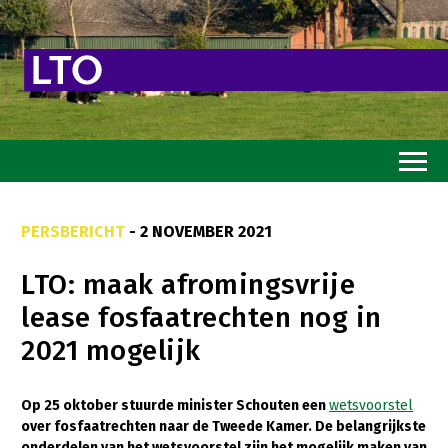
Home
PERSBERICHT
- 2 NOVEMBER 2021
Toekomstvisie
LTO: maak afromingsvrije
Goed eten
lease fosfaatrechten nog in
Mooi groen
2021 mogelijk
Sterk ondernemerschap
Transitiepaden
Op 25 oktober stuurde minister Schouten een
wetsvoorstel
over fosfaatrechten naar de Tweede Kamer. De belangrijkste
Thema’s
onderdelen van het wetsvoorstel zijn het mogelijk maken van