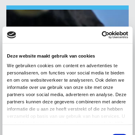
Deze website maakt gebruik van cookies
We gebruiken cookies om content en advertenties te
personaliseren, om functies voor social media te bieden
en om ons websiteverkeer te analyseren. Ook delen we
informatie over uw gebruik van onze site met onze
partners voor social media, adverteren en analyse. Deze
partners kunnen deze gegevens combineren met andere
NIEUWS
informatie die u aan ze heeft verstrekt of die ze hebben
19 JUNI 2026
verzameld op basis van uw gebruik van hun services. U
Pilot Koe en Eiwit bewijst het,
gaat akkoord met onze cookies als u onze website blijft
Convenant Voerspoor brengt het in
gebruiken.
Toestemmingsselectie