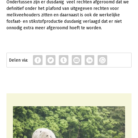
Onderwerpen
Ondertussen zijn er dusdanig veel rechten afgeroomd dat we
definitief onder het plafond van uitgegeven rechten voor
Konijnenhouderij
Bollenteelt
Vrouw en Bedrijf
Nieuws
melkveehouders zitten en daarnaast is ook de werkelijke
Melkveehouderij
Bomen, vaste planten en zomerbloemen
fosfaat- en stikstofproductie dusdanig verlaagd dat er niet
Nieuwsabonnement
onnodig extra meer afgeroomd hoeft te worden.
Paardenhouderij
Fruitteelt
Webinars
Pluimveehouderij
Glastuinbouw
Over LTO
Schapenhouderij
Paddenstoelen
LTO Nederland
Varkenshouderij
Vollegrondsgroente
Mensen
Vleesveehouderij
Jaarverslag 2023
Bestuur en Directie
Vacatures
Medewerkers
Pers
Vakgroepbestuurders
Contact