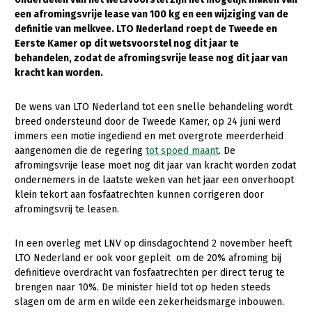
een afromingsvrije lease van 100 kg en een wijziging van de
Gezonde planten
definitie van melkvee. LTO Nederland roept de Tweede en
Eerste Kamer op dit wetsvoorstel nog dit jaar te
Gezonde dieren
behandelen, zodat de afromingsvrije lease nog dit jaar van
kracht kan worden.
Natuur, klimaat en energie
Bodem en water
De wens van LTO Nederland tot een snelle behandeling wordt
breed ondersteund door de Tweede Kamer, op 24 juni werd
Platteland en omgeving
immers een motie ingediend en met overgrote meerderheid
Mens, ondernemerschap en onderwijs
aangenomen die de regering
tot spoed maant
. De
afromingsvrije lease moet nog dit jaar van kracht worden zodat
Internationaal
ondernemers in de laatste weken van het jaar een onverhoopt
klein tekort aan fosfaatrechten kunnen corrigeren door
Sectoren
afromingsvrij te leasen.
Dier
In een overleg met LNV op dinsdagochtend 2 november heeft
Plant
Biologische Landbouw
LTO Nederland er ook voor gepleit om de 20% afroming bij
definitieve overdracht van fosfaatrechten per direct terug te
Multifunctionele landbouw
Geitenhouderij
Akkerbouw
brengen naar 10%. De minister hield tot op heden steeds
slagen om de arm en wilde een zekerheidsmarge inbouwen.
Kalverhouderij
Biologische Landbouw
Multifunctioneel