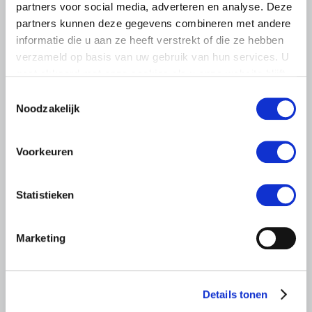
partners voor social media, adverteren en analyse. Deze
LTO sluit aan bij demonstratie tegen
partners kunnen deze gegevens combineren met andere
dreigende onteigening
informatie die u aan ze heeft verstrekt of die ze hebben
pluimveehouders
verzameld op basis van uw gebruik van hun services. U
ZLTO, LLTB, LTO Noord en LTO Nederland roepen hun
gaat akkoord met onze cookies als u onze website blijft
leden op om op vrijdagochtend 14 augustus massaal naar
gebruiken.
Toestemmingsselectie
het voorplein van het provinciehuis in Den Bosch te
Noodzakelijk
komen…
Lees meer
Voorkeuren
Statistieken
Marketing
Details tonen