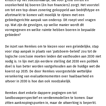
kritisch op het stikstofkaartje, dat voor grote onrust en
Fruitteelt
onzekerheid bij boeren (én hun financiers) zorgt. Het voorstel
om tot een top-down zonering gekoppeld aan bedrijfstype en
Glastuinbouw
afzetmarkt te komen valt moeilijk te rijmen met een
gebiedsgerichte aanpak van onderop. Dit roept veel vragen
Paddenstoelen
op. Wat zijn de gevolgen, op welke manier wordt dit
Vollegrondsgroente
vormgegeven en welke ruimte hebben boeren in bepaalde
gebieden?
Multifunctionele landbouw
Multifunctioneel
De inzet van Remkes om te kiezen voor een geleidelijke, stap
voor stap aanpak in plaats van ‘patsboem-beleid’ zou tot de
Vrouw en Bedrijf
logische conclusie moeten leiden dat vasthouden aan 2030 niet
nodig is. In lijn met zijn eerdere stelling dat 2030 een politiek
Onderwerpen
doel is kan beter worden vastgehouden aan de huidige wet die
koerst op 2035. De door Remkes voorgestelde wettelijke
Nieuws
verankering van evaluatiemomenten over haalbaarheid en
uitvoer in 2030 is hoe dan ook noodzakelijk.
Nieuwsabonnement
Remkes doet enkele dappere pogingen om tot
Webinars
landbouwperspectief en verdienmodellen te komen. Daar
zitten aanknopingspunten in, maar de uitwerking is beperkt.
Over LTO