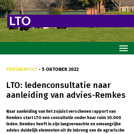
Home
PERSBERICHT
- 5 OKTOBER 2022
Toekomstvisie
LTO: ledenconsultatie naar
Goed eten
aanleiding van advies-Remkes
Mooi groen
Sterk ondernemerschap
Naar aanleiding van het zojuist verschenen rapport van
Remkes start LTO een consultatie onder haar ruim 30.000
Transitiepaden
leden. Remkes heeft in zijn langverwachte en omvangrijke
advies duidelijk elementen uit de inbreng van de agrarische
Thema’s