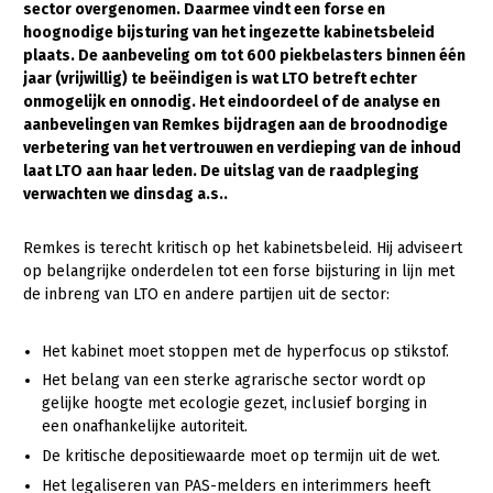
sector overgenomen. Daarmee vindt een forse en
hoognodige bijsturing van het ingezette kabinetsbeleid
Gezonde planten
plaats. De aanbeveling om tot 600 piekbelasters binnen
één
Gezonde dieren
jaar (vrijwillig) te beëindigen is wat LTO betreft echter
onmogelijk en onnodig. Het eindoordeel of de analyse en
Natuur, klimaat en energie
aanbevelingen van Remkes bijdragen aan de broodnodige
verbetering van het vertrouwen en verdieping van de inhoud
Bodem en water
laat LTO aan haar leden. De uitslag van de raadpleging
verwachten we dinsdag a.s..
Platteland en omgeving
Mens, ondernemerschap en onderwijs
Remkes is terecht kritisch op het kabinetsbeleid. Hij adviseert
op belangrijke onderdelen tot een forse bijsturing in lijn met
Internationaal
de inbreng van LTO en andere partijen uit de sector:
Sectoren
Het kabinet moet stoppen met de hyperfocus op stikstof.
Dier
Het belang van een sterke agrarische sector wordt op
gelijke hoogte met ecologie gezet, inclusief borging in
Biologische Landbouw
een onafhankelijke autoriteit.
Geitenhouderij
De kritische depositiewaarde moet op termijn uit de wet.
Kalverhouderij
Het legaliseren van PAS-melders en interimmers heeft