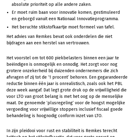
absolute prioriteit op alle andere zaken.
Konijnenhouderij
Er moet ruim baan voor innovatie komen, gestimuleerd
en geborgd vanuit een Nationaal Innovatieprogramma.
Melkveehouderij
Het beruchte stikstofkaartje moet formeel van tafel.
Paardenhouderij
Het advies van Remkes bevat ook onderdelen die niet
Pluimveehouderij
bijdragen aan een herstel van vertrouwen.
Schapenhouderij
Het voorstel om tot 600 piekbelasters binnen een jaar te
Varkenshouderij
beëindigen is onmogelijk en onnodig. Het zorgt voor nog
grotere onzekerheid bij duizenden ondernemers die zich
Vleesveehouderij
afvragen of zij tot de ‘1 procent’ behoren. Een gegarandeerde
reductie binnen één jaar is onrealistisch, zoals ook het PBL
Plant
deze week aangaf. Dat legt grote druk op de vrijwilligheid die
voor LTO van groot belang is met het oog op de menselijke
Akkerbouw
maat. De genoemde ‘plusregeling’ voor de hoogst mogelijke
Biologische Landbouw
vergoeding voor vrijwillige stoppers inclusief fiscaal goede
behandeling is hoognodig conform inzet van LTO.
Bollenteelt
Bomen, vaste planten en zomerbloemen
In zijn pleidooi voor rust en stabiliteit is Remkes terecht