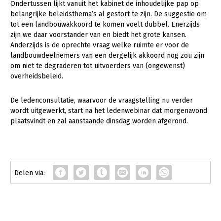
Ondertussen lijkt vanuit het kabinet de inhoudelijke pap op
belangrijke beleidsthema’s al gestort te zijn. De suggestie om
LTO Nederland
tot een landbouwakkoord te komen voelt dubbel. Enerzijds
Mensen
zijn we daar voorstander van en biedt het grote kansen.
Anderzijds is de oprechte vraag welke ruimte er voor de
Jaarverslag 2023
Bestuur en Directie
landbouwdeelnemers van een dergelijk akkoord nog zou zijn
om niet te degraderen tot uitvoerders van (ongewenst)
Vacatures
Medewerkers
overheidsbeleid.
Pers
Vakgroepbestuurders
De ledenconsultatie, waarvoor de vraagstelling nu verder
Contact
wordt uitgewerkt, start na het ledenwebinar dat morgenavond
plaatsvindt en zal aanstaande dinsdag worden afgerond.