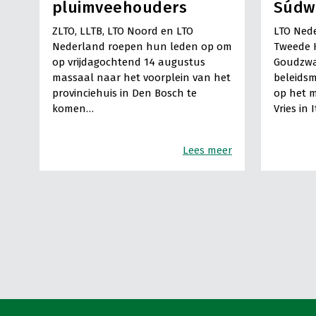
pluimveehouders
Súdw
ZLTO, LLTB, LTO Noord en LTO
LTO Nede
Nederland roepen hun leden op om
Tweede 
op vrijdagochtend 14 augustus
Goudzwa
massaal naar het voorplein van het
beleids
provinciehuis in Den Bosch te
op het m
komen…
Vries in 
Lees meer