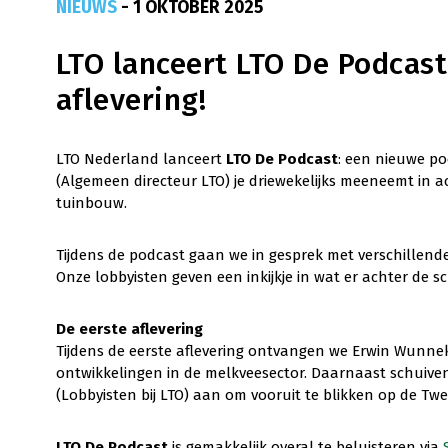
NIEUWS
- 1 OKTOBER 2025
LTO lanceert LTO De Podcast
aflevering!
LTO Nederland lanceert
LTO De Podcast
: een nieuwe p
(Algemeen directeur LTO) je driewekelijks meeneemt in 
tuinbouw.
Tijdens de podcast gaan we in gesprek met verschillende 
Onze lobbyisten geven een inkijkje in wat er achter de
De eerste aflevering
Tijdens de eerste aflevering ontvangen we Erwin Wunneki
ontwikkelingen in de melkveesector. Daarnaast schuive
(Lobbyisten bij LTO) aan om vooruit te blikken op de Tw
LTO De Podcast
is gemakkelijk overal te beluisteren via