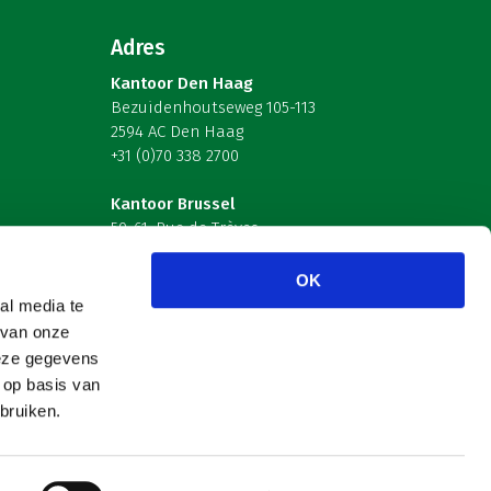
Adres
Kantoor Den Haag
Bezuidenhoutseweg 105-113
2594 AC Den Haag
+31 (0)70 338 2700
Kantoor Brussel
59-61, Rue de Trèves
B-1040 Brussel – België
OK
Volg ons
al media te
 van onze
deze gegevens
 op basis van
bruiken.