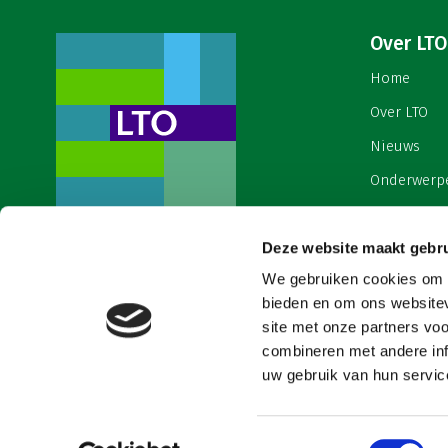
Over LTO
Home
Over LTO
Nieuws
Onderwerp
English
Contact
Deze website maakt gebru
Een ondernemers- en
werkgeversorganisatie met meerwaarde,
We gebruiken cookies om c
Cookies & 
voor een sector met meerwaarde. Dat is
bieden en om ons websitev
Land- en Tuinbouw Organisatie
site met onze partners vo
Nederland (LTO).
combineren met andere inf
uw gebruik van hun service
Toestemmingsselectie