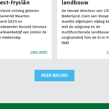
est-Fryslân
landbouw
rland ontving gisteren
De nieuwe directeur van LT
Kamerlid Maarten
Nederland, Coen van Rooye
ard (JA21) en
maakte afgelopen vrijdag k
medewerker Ronald Oenema
met de vakgroep en de
elkveebedrijf van Jolmer de
multifunctionele landbouw 
It Heidenskip.
zorgtuinderij Tuin de Es in 
(NB).
Lees meer
L
MEER NIEUWS