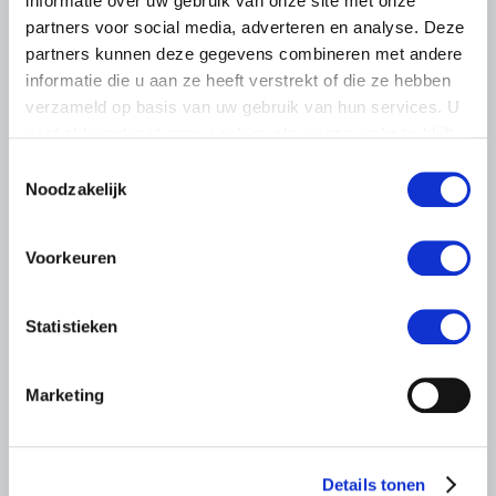
informatie over uw gebruik van onze site met onze
partners voor social media, adverteren en analyse. Deze
partners kunnen deze gegevens combineren met andere
informatie die u aan ze heeft verstrekt of die ze hebben
verzameld op basis van uw gebruik van hun services. U
gaat akkoord met onze cookies als u onze website blijft
gebruiken.
LTO LOBBY
Toestemmingsselectie
Noodzakelijk
6 AUGUSTUS 2026
Kamerlid Goudzwaard (JA21)
bezoekt melkveehouderij in
Voorkeuren
Súdwest-Fryslân
LTO Nederland ontving gisteren Tweede Kamerlid
Statistieken
Maarten Goudzwaard (JA21) en beleidsmedewerker
Ronald Oenema op het melkveebedrijf van Jolmer de
Vries in It Heidenskip.
Marketing
Lees meer
Details tonen