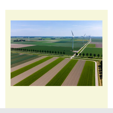
Fruitteelt
Glastuinbouw
Paddenstoelen
Vollegrondsgroente
Multifunctionele landbouw
Multifunctioneel
Vrouw en Bedrijf
Onderwerpen
Nieuws
Nieuwsabonnement
Webinars
Over LTO