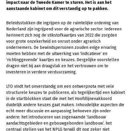
impact naar de Tweede Kamer te sturen. Het is aan het
aanstaande kabinet om dit verstandig op te pakken.
Gezonde planten
Gezonde dieren
Beleidsstukken die ingrijpen op de ruimtelijke ordening van
Nederland zijn ingrijpend voor de agrarische sector. Iedereen
Natuur, klimaat en energie
herinnert zich nog de stikstofkaartjes van 2022 die zorgden
voor grote onzekerheid en onrust onder agrarisch
Bodem en water
ondernemers. De bewindspersonen zouden enige ervaring
Platteland en omgeving
moeten hebben met de uitwerking van ‘indicatieve’ en
‘richtinggevende’ kaartjes en keuzes. Dergelijke voorstellen
Mens, ondernemerschap en onderwijs
dragen niet bij aan draagvlak en het vertrouwen om te
investeren in verdere verduurzaming.
Internationaal
Sectoren
LTO vindt het onverstandig om een ontwerpnota met vele
structurele keuzes te publiceren, als tegelijkertijd een kabinet
Dier
in de startblokken staat die met het Hoofdlijnenakkoord
duidelijk andere keuzes gaat maken. Inhoudelijke aspecten die
Biologische Landbouw
echt meer discussie en aanpassing behoeven zijn onder
andere: het introduceren van zogenaamde ‘landbouw
Geitenhouderij
aandachtsgebieden en gebouwgebonden landbouw’, het
Kalverhouderij
centraal stellen van het NPLG terwijl dit nog zeker niet