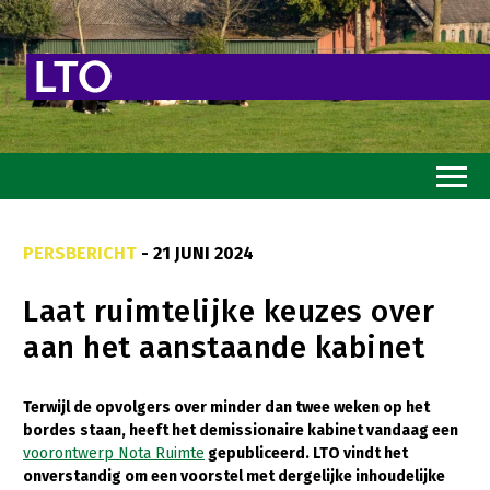
Home
PERSBERICHT
- 21 JUNI 2024
Toekomstvisie
Laat ruimtelijke keuzes over
Goed eten
aan het aanstaande kabinet
Mooi groen
Sterk ondernemerschap
Terwijl de opvolgers over minder dan twee weken op het
bordes staan, heeft het demissionaire kabinet vandaag een
Transitiepaden
voorontwerp Nota Ruimte
gepubliceerd. LTO vindt het
onverstandig om een voorstel met dergelijke inhoudelijke
Thema’s