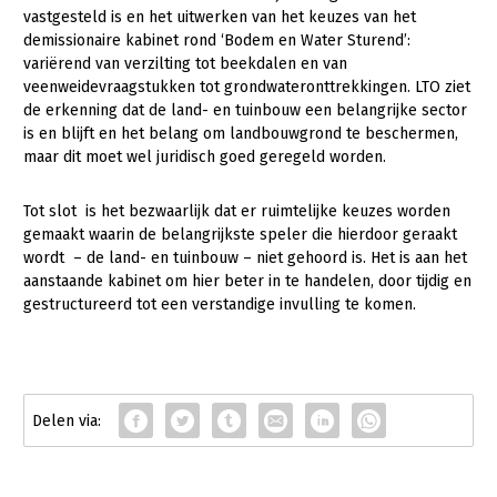
vastgesteld is en het uitwerken van het keuzes van het
Konijnenhouderij
demissionaire kabinet rond ‘Bodem en Water Sturend’:
variërend van verzilting tot beekdalen en van
Melkveehouderij
veenweidevraagstukken tot grondwateronttrekkingen. LTO ziet
de erkenning dat de land- en tuinbouw een belangrijke sector
Paardenhouderij
is en blijft en het belang om landbouwgrond te beschermen,
Pluimveehouderij
maar dit moet wel juridisch goed geregeld worden.
Schapenhouderij
Tot slot is het bezwaarlijk dat er ruimtelijke keuzes worden
Varkenshouderij
gemaakt waarin de belangrijkste speler die hierdoor geraakt
wordt – de land- en tuinbouw – niet gehoord is. Het is aan het
Vleesveehouderij
aanstaande kabinet om hier beter in te handelen, door tijdig en
gestructureerd tot een verstandige invulling te komen.
Plant
Akkerbouw
Biologische Landbouw
Bollenteelt
Bomen, vaste planten en zomerbloemen