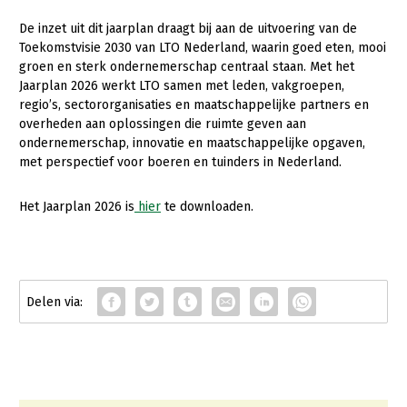
Onderwerpen
Konijnenhouderij
Bollenteelt
Vrouw en Bedrijf
De inzet uit dit jaarplan draagt bij aan de uitvoering van de
Nieuws
Toekomstvisie 2030 van LTO Nederland, waarin goed eten, mooi
Melkveehouderij
Bomen, vaste planten en zomerbloemen
groen en sterk ondernemerschap centraal staan. Met het
Nieuwsabonnement
Jaarplan 2026 werkt LTO samen met leden, vakgroepen,
Paardenhouderij
Fruitteelt
regio’s, sectororganisaties en maatschappelijke partners en
Webinars
overheden aan oplossingen die ruimte geven aan
Pluimveehouderij
Glastuinbouw
ondernemerschap, innovatie en maatschappelijke opgaven,
Over LTO
Schapenhouderij
Paddenstoelen
met perspectief voor boeren en tuinders in Nederland.
LTO Nederland
Varkenshouderij
Vollegrondsgroente
Het Jaarplan 2026 is
hier
te downloaden.
Mensen
Vleesveehouderij
Jaarverslag 2023
Bestuur en Directie
Vacatures
Medewerkers
Pers
Vakgroepbestuurders
Contact