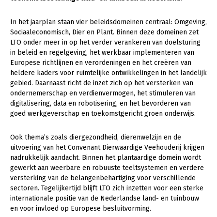
Gezonde planten
In het jaarplan staan vier beleidsdomeinen centraal: Omgeving,
Sociaaleconomisch, Dier en Plant. Binnen deze domeinen zet
Gezonde dieren
LTO onder meer in op het verder verankeren van doelsturing
Natuur, klimaat en energie
in beleid en regelgeving, het werkbaar implementeren van
Europese richtlijnen en verordeningen en het creëren van
Bodem en water
heldere kaders voor ruimtelijke ontwikkelingen in het landelijk
gebied. Daarnaast richt de inzet zich op het versterken van
Platteland en omgeving
ondernemerschap en verdienvermogen, het stimuleren van
digitalisering, data en robotisering, en het bevorderen van
Mens, ondernemerschap en onderwijs
goed werkgeverschap en toekomstgericht groen onderwijs.
Internationaal
Ook thema’s zoals diergezondheid, dierenwelzijn en de
Sectoren
uitvoering van het Convenant Dierwaardige Veehouderij krijgen
nadrukkelijk aandacht. Binnen het plantaardige domein wordt
Dier
gewerkt aan weerbare en robuuste teeltsystemen en verdere
versterking van de belangenbehartiging voor verschillende
Plant
Biologische Landbouw
sectoren. Tegelijkertijd blijft LTO zich inzetten voor een sterke
Multifunctionele landbouw
Geitenhouderij
Akkerbouw
internationale positie van de Nederlandse land- en tuinbouw
en voor invloed op Europese besluitvorming.
Kalverhouderij
Biologische Landbouw
Multifunctioneel