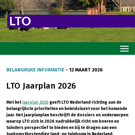
Home
BELANGRIJKE INFORMATIE
- 12 MAART 2026
Toekomstvisie
LTO Jaarplan 2026
Goed eten
Mooi groen
Met het
Jaarplan 2026
geeft LTO Nederland richting aan de
belangrijkste prioriteiten en beleidsinzet voor het komende
Sterk ondernemerschap
jaar. Het jaarplanplan beschrijft de dossiers en onderwerpen
Transitiepaden
waarop LTO zich in 2026 nadrukkelijk richt om boeren en
tuinders perspectief te bieden en bij te dragen aan een
Thema’s
toekomstbestendige land- en tuinbouw in Nederland.