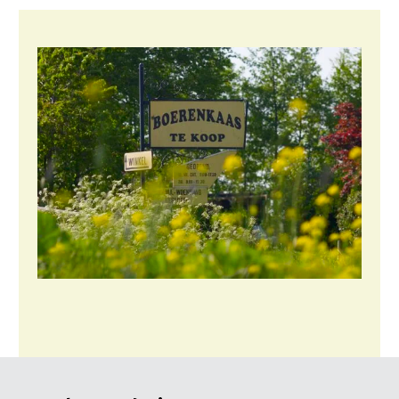
Konijnenhouderij
Melkveehouderij
Paardenhouderij
Pluimveehouderij
Schapenhouderij
Varkenshouderij
Vleesveehouderij
Plant
Akkerbouw
Biologische Landbouw
Bollenteelt
Bomen, vaste planten en zomerbloemen