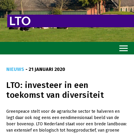
Home
NIEUWS
- 21 JANUARI 2020
Toekomstvisie
LTO: investeer in een
Goed eten
toekomst van diversiteit
Mooi groen
Sterk ondernemerschap
Greenpeace stelt voor de agrarische sector te halveren en
legt daar ook nog eens een eendimensionaal beeld van de
Transitiepaden
boer bovenop. LTO Nederland staat voor een brede landbouw:
van extensief en biologisch tot hoogproductief, van groene
Thema’s