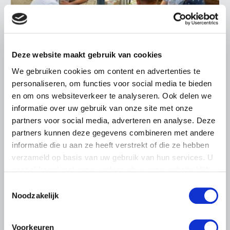
Deze website maakt gebruik van cookies
LTO LOBBY
We gebruiken cookies om content en advertenties te
6 AUGUSTUS 2026
personaliseren, om functies voor social media te bieden
Kamerlid Goudzwaard (JA21)
en om ons websiteverkeer te analyseren. Ook delen we
bezoekt melkveehouderij in
informatie over uw gebruik van onze site met onze
Súdwest-Fryslân
partners voor social media, adverteren en analyse. Deze
partners kunnen deze gegevens combineren met andere
LTO Nederland ontving gisteren Tweede Kamerlid
informatie die u aan ze heeft verstrekt of die ze hebben
Maarten Goudzwaard (JA21) en beleidsmedewerker
verzameld op basis van uw gebruik van hun services. U
Ronald Oenema op het melkveebedrijf van Jolmer de
Vries in It Heidenskip.
gaat akkoord met onze cookies als u onze website blijft
gebruiken.
Toestemmingsselectie
Lees meer
Noodzakelijk
Voorkeuren