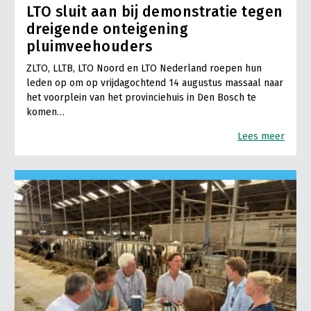
LTO sluit aan bij demonstratie tegen
Jaarverslag 2023
Bestuur en Directie
dreigende onteigening
pluimveehouders
Vacatures
Medewerkers
ZLTO, LLTB, LTO Noord en LTO Nederland roepen hun
Pers
Vakgroepbestuurders
leden op om op vrijdagochtend 14 augustus massaal naar
Contact
het voorplein van het provinciehuis in Den Bosch te
komen…
Lees meer