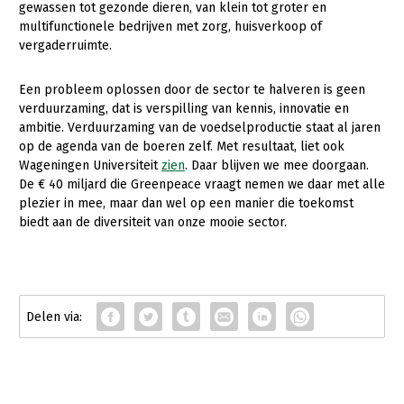
gewassen tot gezonde dieren, van klein tot groter en
multifunctionele bedrijven met zorg, huisverkoop of
Gezonde planten
vergaderruimte.
Gezonde dieren
Een probleem oplossen door de sector te halveren is geen
Natuur, klimaat en energie
verduurzaming, dat is verspilling van kennis, innovatie en
ambitie. Verduurzaming van de voedselproductie staat al jaren
Bodem en water
op de agenda van de boeren zelf. Met resultaat, liet ook
Platteland en omgeving
Wageningen Universiteit
zien
. Daar blijven we mee doorgaan.
De € 40 miljard die Greenpeace vraagt nemen we daar met alle
Mens, ondernemerschap en onderwijs
plezier in mee, maar dan wel op een manier die toekomst
biedt aan de diversiteit van onze mooie sector.
Internationaal
Sectoren
Dier
Biologische Landbouw
Geitenhouderij
Kalverhouderij