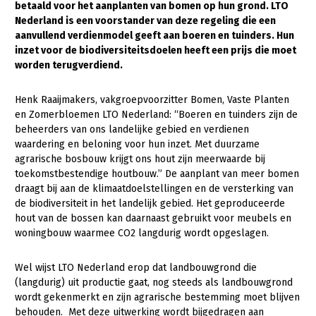
betaald voor het aanplanten van bomen op hun grond. LTO
Nederland is een voorstander van deze regeling die een
Gezonde planten
aanvullend verdienmodel geeft aan boeren en tuinders. Hun
Gezonde dieren
inzet voor de biodiversiteitsdoelen heeft een prijs die moet
worden terugverdiend.
Natuur, klimaat en energie
Henk Raaijmakers, vakgroepvoorzitter Bomen, Vaste Planten
Bodem en water
en Zomerbloemen LTO Nederland: “Boeren en tuinders zijn de
Platteland en omgeving
beheerders van ons landelijke gebied en verdienen
waardering en beloning voor hun inzet. Met duurzame
Mens, ondernemerschap en onderwijs
agrarische bosbouw krijgt ons hout zijn meerwaarde bij
toekomstbestendige houtbouw.” De aanplant van meer bomen
Internationaal
draagt bij aan de klimaatdoelstellingen en de versterking van
de biodiversiteit in het landelijk gebied. Het geproduceerde
Sectoren
hout van de bossen kan daarnaast gebruikt voor meubels en
woningbouw waarmee CO2 langdurig wordt opgeslagen.
Dier
Plant
Biologische Landbouw
Wel wijst LTO Nederland erop dat landbouwgrond die
(langdurig) uit productie gaat, nog steeds als landbouwgrond
Multifunctionele landbouw
Geitenhouderij
Akkerbouw
wordt gekenmerkt en zijn agrarische bestemming moet blijven
Kalverhouderij
Biologische Landbouw
Multifunctioneel
behouden. Met deze uitwerking wordt bijgedragen aan