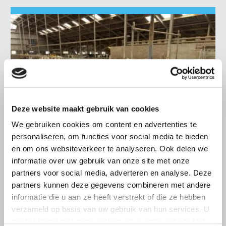
Deze website maakt gebruik van cookies
We gebruiken cookies om content en advertenties te
personaliseren, om functies voor social media te bieden
en om ons websiteverkeer te analyseren. Ook delen we
informatie over uw gebruik van onze site met onze
LTO LOBBY
partners voor social media, adverteren en analyse. Deze
partners kunnen deze gegevens combineren met andere
6 AUGUSTUS 2026
informatie die u aan ze heeft verstrekt of die ze hebben
Kamerlid Goudzwaard (JA21)
verzameld op basis van uw gebruik van hun services. U
bezoekt melkveehouderij in
gaat akkoord met onze cookies als u onze website blijft