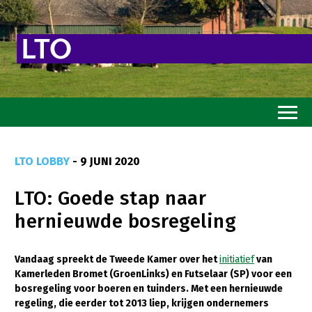
Home
LTO LOBBY
- 9 JUNI 2020
Toekomstvisie
LTO: Goede stap naar
Goed eten
hernieuwde bosregeling
Mooi groen
Sterk ondernemerschap
Vandaag spreekt de Tweede Kamer over het
initiatief
van
Kamerleden Bromet (GroenLinks) en Futselaar (SP) voor een
Transitiepaden
bosregeling voor boeren en tuinders. Met een hernieuwde
regeling, die eerder tot 2013 liep, krijgen ondernemers
Thema’s