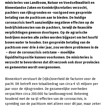
ministeries van Landbouw, Natuur en Voedselkwaliteit en
Binnenlandse Zaken en Koninkrijksrelaties verzocht,
Gezonde planten
pachters van rijksgronden en -vastgoed een gespreide
Gezonde dieren
betaling van de pachtsom aan te bieden. De huidige
coronacrisis heeft aanzienlijke negatieve effecten op de
Natuur, klimaat en energie
bedrijfsinkomsten van de pachters, terwijl de financiële
verplichtingen gewoon doorlopen. Op de agrarische
Bodem en water
bedrijven moeten alle zeilen worden bijgezet om het hoofd
Platteland en omgeving
boven water te houden. Een gespreide betaling van de
pachtsom over drie à vier jaar, zou verdere problemen in de
Mens, ondernemerschap en onderwijs
– door de coronacrisis ontstane – moeilijke
liquiditeitspositie kunnen voorkomen. De ministeries is
Internationaal
verzocht te bevorderen dat dit verzoek ook door provincies
en gemeenten wordt overgenomen.
Sectoren
Dier
Binnenkort verstuurt de (rijks)overheid de facturen voor de
pacht. Dit betreft een totaalbedrag van circa € 45 miljoen per
Biologische Landbouw
jaar voor de rijksgronden. De gezamenlijke overheden
verpachten circa 200.000 ha landbouwgrond. Rekening
Geitenhouderij
houdend met de na-ijl-effecten van de coronacrisis, is
spreiding van de pachtsom niet alleen voor dit jaar, maar zeker
Kalverhouderij