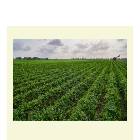
Fruitteelt
Glastuinbouw
Paddenstoelen
Vollegrondsgroente
Multifunctionele landbouw
Multifunctioneel
Vrouw en Bedrijf
Onderwerpen
Nieuws
Nieuwsabonnement
Webinars
Over LTO