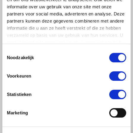
informatie over uw gebruik van onze site met onze
partners voor social media, adverteren en analyse. Deze
partners kunnen deze gegevens combineren met andere
informatie die u aan ze heeft verstrekt of die ze hebben
verzameld op basis van uw gebruik van hun services. U
gaat akkoord met onze cookies als u onze website blijft
gebruiken.
Toestemmingsselectie
LTO LOBBY
Noodzakelijk
6 AUGUSTUS 2026
Kamerlid Goudzwaard (JA21)
Voorkeuren
bezoekt melkveehouderij in
Súdwest-Fryslân
Statistieken
LTO Nederland ontving gisteren Tweede Kamerlid
Maarten Goudzwaard (JA21) en beleidsmedewerker
Marketing
Ronald Oenema op het melkveebedrijf van Jolmer de
Vries in It Heidenskip.
Lees meer