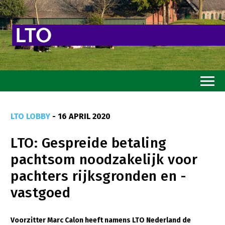
Home
LTO LOBBY
- 16 APRIL 2020
Toekomstvisie
LTO: Gespreide betaling
Goed eten
pachtsom noodzakelijk voor
Mooi groen
pachters rijksgronden en -
Sterk ondernemerschap
vastgoed
Transitiepaden
Voorzitter Marc Calon heeft namens LTO Nederland de
Thema’s