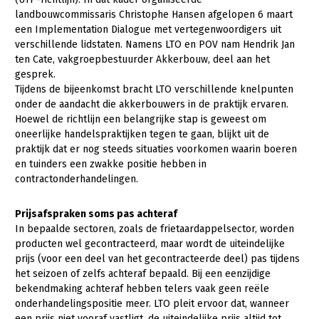
landbouwcommissaris Christophe Hansen afgelopen 6 maart
Gezonde planten
een Implementation Dialogue met vertegenwoordigers uit
verschillende lidstaten. Namens LTO en POV nam Hendrik Jan
Gezonde dieren
ten Cate, vakgroepbestuurder Akkerbouw, deel aan het
gesprek.
Natuur, klimaat en energie
Tijdens de bijeenkomst bracht LTO verschillende knelpunten
Bodem en water
onder de aandacht die akkerbouwers in de praktijk ervaren.
Hoewel de richtlijn een belangrijke stap is geweest om
Platteland en omgeving
oneerlijke handelspraktijken tegen te gaan, blijkt uit de
praktijk dat er nog steeds situaties voorkomen waarin boeren
Mens, ondernemerschap en onderwijs
en tuinders een zwakke positie hebben in
Internationaal
contractonderhandelingen.
Sectoren
Prijsafspraken soms pas achteraf
In bepaalde sectoren, zoals de frietaardappelsector, worden
Dier
producten wel gecontracteerd, maar wordt de uiteindelijke
prijs (voor een deel van het gecontracteerde deel) pas tijdens
Plant
Biologische Landbouw
het seizoen of zelfs achteraf bepaald. Bij een eenzijdige
Multifunctionele landbouw
Geitenhouderij
Akkerbouw
bekendmaking achteraf hebben telers vaak geen reële
onderhandelingspositie meer. LTO pleit ervoor dat, wanneer
Kalverhouderij
Biologische Landbouw
Multifunctioneel
een prijs niet vooraf vastligt, de uiteindelijke prijs altijd tot