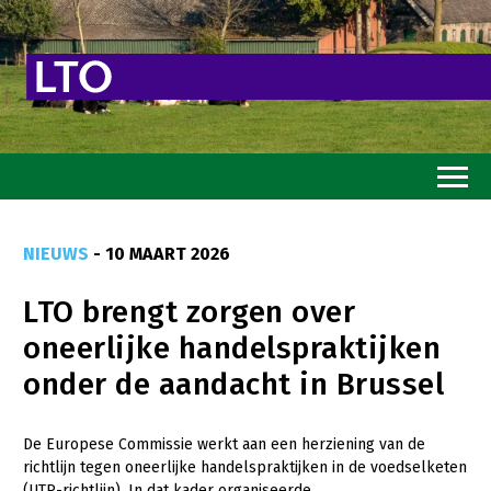
Home
NIEUWS
- 10 MAART 2026
Toekomstvisie
LTO brengt zorgen over
Goed eten
oneerlijke handelspraktijken
Mooi groen
onder de aandacht in Brussel
Sterk ondernemerschap
Transitiepaden
De Europese Commissie werkt aan een herziening van de
richtlijn tegen oneerlijke handelspraktijken in de voedselketen
Thema’s
(UTP-richtlijn). In dat kader organiseerde