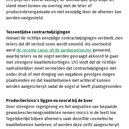
Onderwerpen
stand moet komen via overleg met de teler of
Konijnenhouderij
Bollenteelt
Vrouw en Bedrijf
producentenorganisatie en niet eenzijdig door de afnemer kan
Nieuws
worden vastgesteld.
Melkveehouderij
Bomen, vaste planten en zomerbloemen
Nieuwsabonnement
Paardenhouderij
Fruitteelt
Tussentijdse contractwijzigingen
Webinars
Hoewel de richtlijn eenzijdige contractwijzigingen verbiedt, zien
Pluimveehouderij
Glastuinbouw
telers dat dit verbod soms wordt omzeild. Als voorbeeld
Over LTO
Schapenhouderij
Paddenstoelen
werd
de recente casus uit de aardappelsector
genoemd,
waarbij telers na de oogst werden gevraagd akkoord te gaan
LTO Nederland
Varkenshouderij
Vollegrondsgroente
met strengere kwaliteitskortingen. LTO vindt dat de richtlijn
nadrukkelijker moet vermelden dat contractwijzigingen niet
Mensen
Vleesveehouderij
onder druk of met dreiging van negatieve gevolgen mogen
Jaarverslag 2023
Bestuur en Directie
plaatsvinden en dat kwaliteitseisen niet achteraf kunnen
worden aangescherpt nadat de oogst al heeft plaatsgevonden.
Vacatures
Medewerkers
Pers
Vakgroepbestuurders
Productierisico’s liggen nu vooral bij de boer
Door strengere regelgeving en het wegvallen van bepaalde
Contact
gewasbeschermingsmiddelen nemen risico’s in de teelt toe.
Tegelijkertijd blijven afnemers vaak dezelfde cosmetische
kwaliteitseisen hanteren, of worden deze zelfs aangescherpt