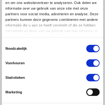
en om ons websiteverkeer te analyseren. Ook delen we
informatie over uw gebruik van onze site met onze
partners voor social media, adverteren en analyse. Deze
partners kunnen deze gegevens combineren met andere
informatie die u aan ze heeft verstrekt of die ze hebben
verzameld op basis van uw gebruik van hun services. U
gaat akkoord met onze cookies als u onze website blijft
NIEUWS
gebruiken.
Toestemmingsselectie
16 JULI 2026
Noodzakelijk
Europees rapport onderstreept
belang van sterke positie boeren
Voorkeuren
en tuinders in de keten
Boeren en tuinders moeten zich sterker kunnen
Statistieken
organiseren om hun positie in de voedselketen te
verbeteren blijkt uit een evaluatierapport van de
Europese Commissie
Marketing
Lees meer