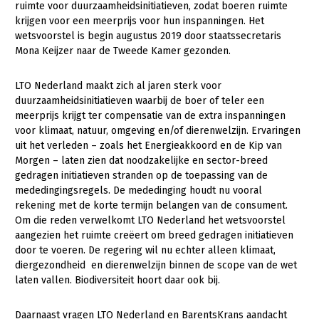
ruimte voor duurzaamheidsinitiatieven, zodat boeren ruimte
krijgen voor een meerprijs voor hun inspanningen. Het
Gezonde planten
wetsvoorstel is begin augustus 2019 door staatssecretaris
Gezonde dieren
Mona Keijzer naar de Tweede Kamer gezonden.
Natuur, klimaat en energie
LTO Nederland maakt zich al jaren sterk voor
duurzaamheidsinitiatieven waarbij de boer of teler een
Bodem en water
meerprijs krijgt ter compensatie van de extra inspanningen
Platteland en omgeving
voor klimaat, natuur, omgeving en/of dierenwelzijn. Ervaringen
uit het verleden – zoals het Energieakkoord en de Kip van
Mens, ondernemerschap en onderwijs
Morgen – laten zien dat noodzakelijke en sector-breed
gedragen initiatieven stranden op de toepassing van de
Internationaal
mededingingsregels. De mededinging houdt nu vooral
rekening met de korte termijn belangen van de consument.
Sectoren
Om die reden verwelkomt LTO Nederland het wetsvoorstel
aangezien het ruimte creëert om breed gedragen initiatieven
Dier
door te voeren. De regering wil nu echter alleen klimaat,
Plant
Biologische Landbouw
diergezondheid en dierenwelzijn binnen de scope van de wet
laten vallen. Biodiversiteit hoort daar ook bij.
Multifunctionele landbouw
Geitenhouderij
Akkerbouw
Kalverhouderij
Biologische Landbouw
Multifunctioneel
Daarnaast vragen LTO Nederland en BarentsKrans aandacht