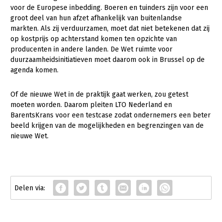
Onderwerpen
voor de Europese inbedding. Boeren en tuinders zijn voor een
Konijnenhouderij
Bollenteelt
Vrouw en Bedrijf
groot deel van hun afzet afhankelijk van buitenlandse
Nieuws
markten. Als zij verduurzamen, moet dat niet betekenen dat zij
Melkveehouderij
Bomen, vaste planten en zomerbloemen
op kostprijs op achterstand komen ten opzichte van
Nieuwsabonnement
producenten in andere landen. De Wet ruimte voor
Paardenhouderij
Fruitteelt
duurzaamheidsinitiatieven moet daarom ook in Brussel op de
Webinars
Pluimveehouderij
Glastuinbouw
agenda komen.
Over LTO
Schapenhouderij
Paddenstoelen
Of de nieuwe Wet in de praktijk gaat werken, zou getest
LTO Nederland
Varkenshouderij
Vollegrondsgroente
moeten worden. Daarom pleiten LTO Nederland en
BarentsKrans voor een testcase zodat ondernemers een beter
Mensen
Vleesveehouderij
beeld krijgen van de mogelijkheden en begrenzingen van de
nieuwe Wet.
Jaarverslag 2023
Bestuur en Directie
Vacatures
Medewerkers
Pers
Vakgroepbestuurders
Contact