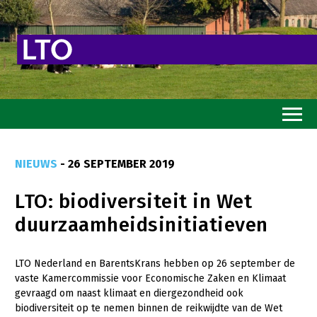
Home
NIEUWS
- 26 SEPTEMBER 2019
Toekomstvisie
LTO: biodiversiteit in Wet
Goed eten
duurzaamheidsinitiatieven
Mooi groen
Sterk ondernemerschap
LTO Nederland en BarentsKrans hebben op 26 september de
vaste Kamercommissie voor Economische Zaken en Klimaat
Transitiepaden
gevraagd om naast klimaat en diergezondheid ook
biodiversiteit op te nemen binnen de reikwijdte van de Wet
Thema’s