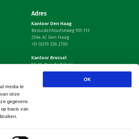
Adres
Kantoor Den Haag
Bezuidenhoutseweg 105-113
2594 AC Den Haag
+31 (0)70 338 2700
Kantoor Brussel
59-61, Rue de Trèves
B-1040 Brussel – België
OK
Volg ons
al media te
 van onze
deze gegevens
 op basis van
bruiken.