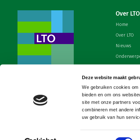
Over LTO
Home
Over LTO
Nieuws
Onderwerp
English
Contact
Deze website maakt gebru
Een ondernemers- en
werkgeversorganisatie met meerwaarde,
We gebruiken cookies om c
Cookies & 
voor een sector met meerwaarde. Dat is
bieden en om ons websitev
Land- en Tuinbouw Organisatie
site met onze partners vo
Nederland (LTO).
combineren met andere inf
uw gebruik van hun service
Toestemmingsselectie