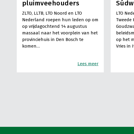
pluimveehouders
Súdw
ZLTO, LLTB, LTO Noord en LTO
LTO Nede
Nederland roepen hun leden op om
Tweede 
op vrijdagochtend 14 augustus
Goudzwa
massaal naar het voorplein van het
beleids
provinciehuis in Den Bosch te
op het m
komen…
Vries in 
Lees meer