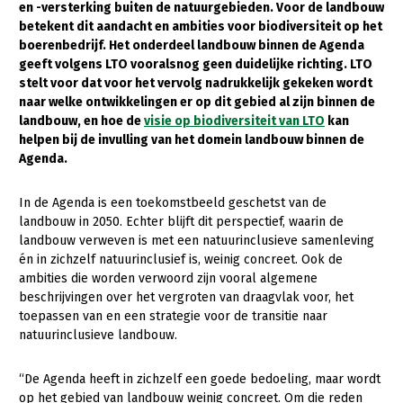
en -versterking buiten de natuurgebieden. Voor de landbouw
betekent dit aandacht en ambities voor biodiversiteit op het
Gezonde planten
boerenbedrijf. Het onderdeel landbouw binnen de Agenda
Gezonde dieren
geeft volgens LTO vooralsnog geen duidelijke richting. LTO
stelt voor dat voor het vervolg nadrukkelijk gekeken wordt
Natuur, klimaat en energie
naar welke ontwikkelingen er op dit gebied al zijn binnen de
landbouw, en hoe de
visie op biodiversiteit van LTO
kan
Bodem en water
helpen bij de invulling van het domein landbouw binnen de
Agenda.
Platteland en omgeving
Mens, ondernemerschap en onderwijs
In de Agenda is een toekomstbeeld geschetst van de
landbouw in 2050. Echter blijft dit perspectief, waarin de
Internationaal
landbouw verweven is met een natuurinclusieve samenleving
én in zichzelf natuurinclusief is, weinig concreet. Ook de
Sectoren
ambities die worden verwoord zijn vooral algemene
beschrijvingen over het vergroten van draagvlak voor, het
Dier
toepassen van en een strategie voor de transitie naar
Plant
Biologische Landbouw
natuurinclusieve landbouw.
Multifunctionele landbouw
Geitenhouderij
Akkerbouw
“De Agenda heeft in zichzelf een goede bedoeling, maar wordt
Kalverhouderij
Biologische Landbouw
Multifunctioneel
op het gebied van landbouw weinig concreet. Om die reden