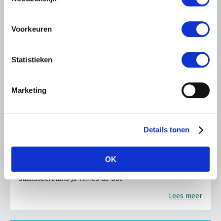
Voorkeuren
Statistieken
NIEUWS
10 JULI 2026
Marketing
Mest als waardevolle grondstof
voor groen gas en circulaire
meststoffen
Details tonen
Een breed consortium van partijen uit de landbouw-,
energie- en financiële sector heeft deze week de
versnellingsaanpak ‘Het kan wél: Nederland van het slot
OK
door groen gas met RENURE’ aangeboden aan
staatssecretaris Jo-Annes de Bat.
Lees meer