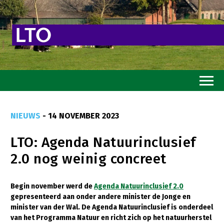
Home
NIEUWS
- 14 NOVEMBER 2023
Toekomstvisie
LTO: Agenda Natuurinclusief
Goed eten
2.0 nog weinig concreet
Mooi groen
Sterk ondernemerschap
Begin november werd de
Agenda Natuurinclusief 2.0
gepresenteerd aan onder andere minister de Jonge en
Transitiepaden
minister van der Wal. De Agenda Natuurinclusief is onderdeel
van het Programma Natuur en richt zich op het natuurherstel
Thema’s