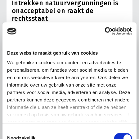
Intrekken natuurvergunningen is
onacceptabel en raakt de
rechtsstaat
“De boosheid wordt, hoe langer je erover nadenkt, alleen
maar groter. Dit kan niet in een rechtsstaat.” Zo reageert
LTO-voorzitter Ger Koopmans op het voornemen van
provincie Noord-Brabant om de natuurvergunningen van
Deze website maakt gebruik van cookies
vijf Brabantse pluimveehouders in te trekken
We gebruiken cookies om content en advertenties te
Lees meer
personaliseren, om functies voor social media te bieden
en om ons websiteverkeer te analyseren. Ook delen we
informatie over uw gebruik van onze site met onze
partners voor social media, adverteren en analyse. Deze
partners kunnen deze gegevens combineren met andere
informatie die u aan ze heeft verstrekt of die ze hebben
verzameld op basis van uw gebruik van hun services. U
gaat akkoord met onze cookies als u onze website blijft
gebruiken.
Toestemmingsselectie
Noodzakelijk