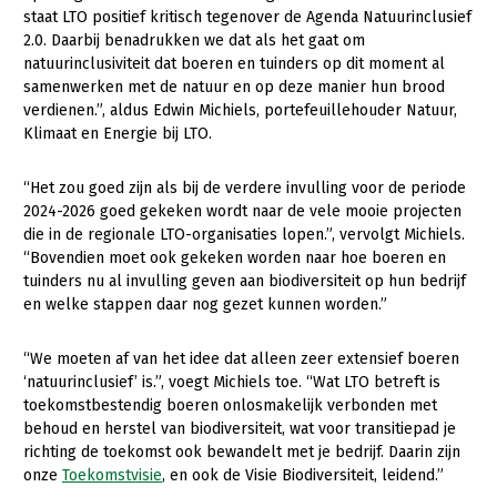
Onderwerpen
staat LTO positief kritisch tegenover de Agenda Natuurinclusief
Konijnenhouderij
Bollenteelt
Vrouw en Bedrijf
2.0. Daarbij benadrukken we dat als het gaat om
Nieuws
natuurinclusiviteit dat boeren en tuinders op dit moment al
Melkveehouderij
Bomen, vaste planten en zomerbloemen
samenwerken met de natuur en op deze manier hun brood
Nieuwsabonnement
verdienen.”, aldus Edwin Michiels, portefeuillehouder Natuur,
Paardenhouderij
Fruitteelt
Klimaat en Energie bij LTO.
Webinars
Pluimveehouderij
Glastuinbouw
Over LTO
“Het zou goed zijn als bij de verdere invulling voor de periode
Schapenhouderij
Paddenstoelen
2024-2026 goed gekeken wordt naar de vele mooie projecten
LTO Nederland
Varkenshouderij
Vollegrondsgroente
die in de regionale LTO-organisaties lopen.”, vervolgt Michiels.
“Bovendien moet ook gekeken worden naar hoe boeren en
Mensen
Vleesveehouderij
tuinders nu al invulling geven aan biodiversiteit op hun bedrijf
en welke stappen daar nog gezet kunnen worden.”
Jaarverslag 2023
Bestuur en Directie
Vacatures
Medewerkers
“We moeten af van het idee dat alleen zeer extensief boeren
‘natuurinclusief’ is.”, voegt Michiels toe. “Wat LTO betreft is
Pers
Vakgroepbestuurders
toekomstbestendig boeren onlosmakelijk verbonden met
Contact
behoud en herstel van biodiversiteit, wat voor transitiepad je
richting de toekomst ook bewandelt met je bedrijf. Daarin zijn
onze
Toekomstvisie
, en ook de Visie Biodiversiteit, leidend.”