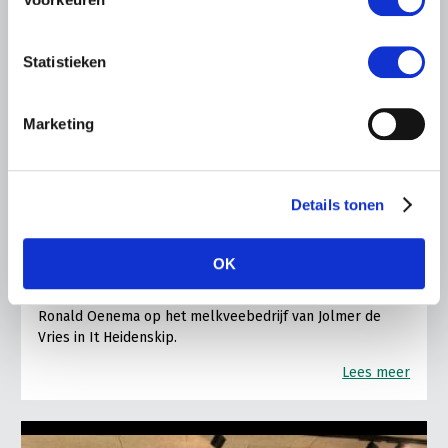
Statistieken
Marketing
LTO LOBBY
6 AUGUSTUS 2026
Kamerlid Goudzwaard (JA21)
Details tonen
bezoekt melkveehouderij in
Súdwest-Fryslân
OK
LTO Nederland ontving gisteren Tweede Kamerlid
Maarten Goudzwaard (JA21) en beleidsmedewerker
Ronald Oenema op het melkveebedrijf van Jolmer de
Vries in It Heidenskip.
Lees meer