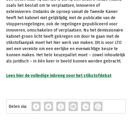
Fruitteelt
zoals het besluit om te verplaatsen, innoveren of
Webinars
extensiveren. Ondanks de oproep vanuit de Tweede Kamer
Glastuinbouw
heeft het kabinet niet gelijktijdig met de publicatie van de
Over LTO
stoppersregelingen, ook de regelingen gepubliceerd voor
Paddenstoelen
innoveren, omschakelen of verplaatsen. Nu het demissionaire
LTO Nederland
Vollegrondsgroente
kabinet groen licht heeft gekregen om door te gaan met de
stikstofaanpak moet het hier werk van maken. Dit is voor LTO
Mensen
wel een vereiste om een eerlijke en evenwichtige keuze te
kunnen maken. Het hele keuzepallet moet – zowel inhoudelijk
Jaarverslag 2023
Bestuur en Directie
als juridisch – in één keer in beeld kunnen worden gebracht.
Vacatures
Medewerkers
Lees hier de volledige inbreng voor het stikstofdebat
Pers
Vakgroepbestuurders
Contact