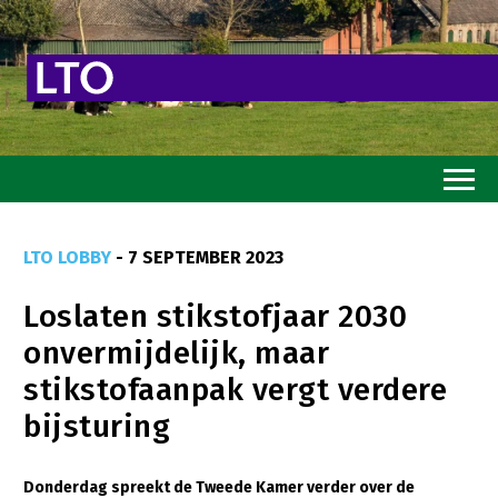
Home
LTO LOBBY
- 7 SEPTEMBER 2023
Toekomstvisie
Loslaten stikstofjaar 2030
Goed eten
onvermijdelijk, maar
Mooi groen
stikstofaanpak vergt verdere
Sterk ondernemerschap
bijsturing
Transitiepaden
Donderdag spreekt de Tweede Kamer verder over de
Thema’s