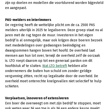
zijn op doelen en modellen die voortdurend worden bijgesteld
Konijnenhouderij
en aangepast.
Melkveehouderij
PAS-melders en interimmers
Paardenhouderij
De regering heeft de wettelijke plicht om de ca. 2500 PAS
melders uiterlijk in 2025 te legaliseren. Deze groep staat nu al
Pluimveehouderij
jaren met de rug tegen de muur. Investeren in het eigen
bedrijf is al onmogelijk, maar ook krijgen deze boeren bezoek
Schapenhouderij
met mededelingen over gedwongen beëindiging en
dwangsommen hangen boven het hoofd. De overheid laat
Varkenshouderij
mensen aan hun lot over, terwijl de overheid zelf de oorzaak
Vleesveehouderij
is. LTO roept daarom op tot een generaal pardon om dit
hoofdstuk af te sluiten.
Wat LTO betreft
hebben alle
Plant
ondernemers die buiten hun schuld om zonder geldige
vergunning zitten, recht op legalisatie door de overheid. De
Multifunctionele landbouw
Akkerbouw
overheid moet onterechte knelgevallen niet selectief te hulp
Biologische Landbouw
Multifunctioneel
schieten.
Onderwerpen
Bollenteelt
Vrouw en Bedrijf
Verplaatsen, innoveren of extensiveren
Nieuws
Een boer die overweegt om met zijn bedrijf te stoppen, moet
Bomen, vaste planten en zomerbloemen
ook weten waar hij aan toe is als hij een andere keuze maakt,
Nieuwsabonnement