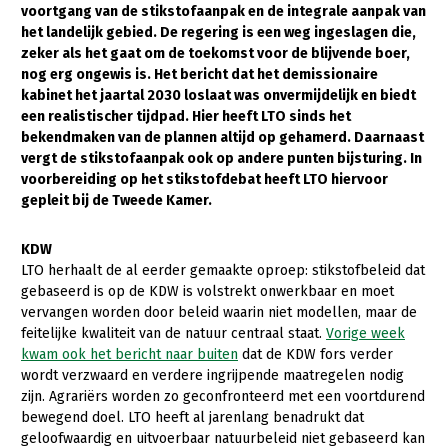
voortgang van de stikstofaanpak en de integrale aanpak van
het landelijk gebied. De regering is een weg ingeslagen die,
Gezonde planten
zeker als het gaat om de toekomst voor de blijvende boer,
Gezonde dieren
nog erg ongewis is. Het bericht dat het demissionaire
kabinet het jaartal 2030 loslaat was onvermijdelijk en biedt
Natuur, klimaat en energie
een realistischer tijdpad. Hier heeft LTO sinds het
bekendmaken van de plannen altijd op gehamerd. Daarnaast
Bodem en water
vergt de stikstofaanpak ook op andere punten bijsturing. In
Platteland en omgeving
voorbereiding op het stikstofdebat heeft LTO hiervoor
gepleit bij de Tweede Kamer.
Mens, ondernemerschap en onderwijs
KDW
Internationaal
LTO herhaalt de al eerder gemaakte oproep: stikstofbeleid dat
gebaseerd is op de KDW is volstrekt onwerkbaar en moet
Sectoren
vervangen worden door beleid waarin niet modellen, maar de
Dier
feitelijke kwaliteit van de natuur centraal staat.
Vorige week
kwam ook het bericht naar buiten
dat de KDW fors verder
Biologische Landbouw
wordt verzwaard en verdere ingrijpende maatregelen nodig
zijn. Agrariërs worden zo geconfronteerd met een voortdurend
Geitenhouderij
bewegend doel. LTO heeft al jarenlang benadrukt dat
geloofwaardig en uitvoerbaar natuurbeleid niet gebaseerd kan
Kalverhouderij