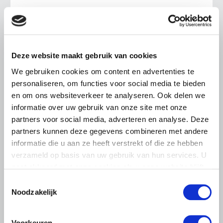
LTO sluit aan bij demonstratie tegen
dreigende onteigening
pluimveehouders
ZLTO, LLTB, LTO Noord en LTO Nederland roepen hun
Deze website maakt gebruik van cookies
leden op om op vrijdagochtend 14 augustus massaal naar
We gebruiken cookies om content en advertenties te
het voorplein van het provinciehuis in Den Bosch te
personaliseren, om functies voor social media te bieden
komen…
en om ons websiteverkeer te analyseren. Ook delen we
Lees meer
informatie over uw gebruik van onze site met onze
partners voor social media, adverteren en analyse. Deze
partners kunnen deze gegevens combineren met andere
informatie die u aan ze heeft verstrekt of die ze hebben
verzameld op basis van uw gebruik van hun services. U
gaat akkoord met onze cookies als u onze website blijft
gebruiken.
Toestemmingsselectie
Noodzakelijk
Voorkeuren