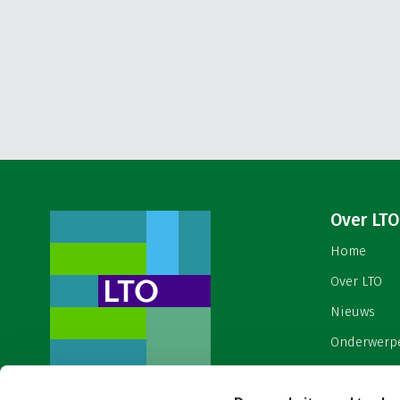
Over LTO
Home
Over LTO
Nieuws
Onderwerp
English