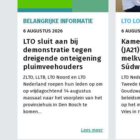
BELANGRIJKE INFORMATIE
LTO L
6 AUGUSTUS 2026
6 AUGUS
LTO sluit aan bij
Kame
demonstratie tegen
(JA21
dreigende onteigening
melkv
pluimveehouders
Súdw
ZLTO, LLTB, LTO Noord en LTO
LTO Nede
Nederland roepen hun leden op om
Tweede 
op vrijdagochtend 14 augustus
Goudzwa
massaal naar het voorplein van het
beleids
provinciehuis in Den Bosch te
op het m
komen…
Vries in 
Lees meer