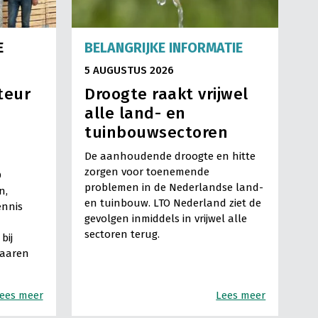
E
BELANGRIJKE INFORMATIE
5 AUGUSTUS 2026
teur
Droogte raakt vrijwel
alle land- en
tuinbouwsectoren
De aanhoudende droogte en hitte
zorgen voor toenemende
O
problemen in de Nederlandse land-
n,
en tuinbouw. LTO Nederland ziet de
ennis
gevolgen inmiddels in vrijwel alle
sectoren terug.
bij
Haaren
ees meer
Lees meer