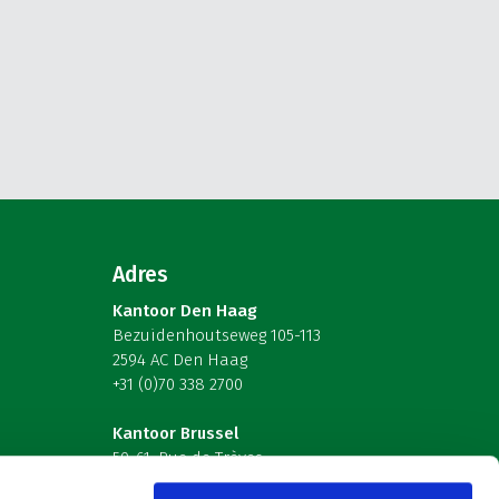
Adres
Kantoor Den Haag
Bezuidenhoutseweg 105-113
2594 AC Den Haag
+31 (0)70 338 2700
Kantoor Brussel
59-61, Rue de Trèves
B-1040 Brussel – België