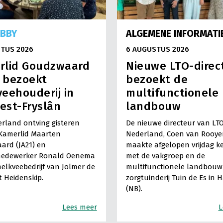
OBBY
ALGEMENE INFORMATI
TUS 2026
6 AUGUSTUS 2026
rlid Goudzwaard
Nieuwe LTO-direc
) bezoekt
bezoekt de
eehouderij in
multifunctionele
est-Fryslân
landbouw
rland ontving gisteren
De nieuwe directeur van LT
Kamerlid Maarten
Nederland, Coen van Rooye
ard (JA21) en
maakte afgelopen vrijdag k
medewerker Ronald Oenema
met de vakgroep en de
elkveebedrijf van Jolmer de
multifunctionele landbouw 
It Heidenskip.
zorgtuinderij Tuin de Es in 
(NB).
Lees meer
L