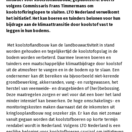
volgens Commissaris Frans Timmermans om
Gezonde planten
koolstofkringlopen te sluiten. LTO Nederland verwelkomt
het initiatief. Het kan boeren en tuinders belonen voor hun
Gezonde dieren
bijdrage aan de klimaattransitie door koolstof vast te
leggen in hun bodems.
Natuur, klimaat en energie
Bodem en water
Met koolstoflandbouw kan de landbouwactiviteit in stand
worden gehouden en tegelijkertijd de koolstofopslag in de
Platteland en omgeving
bodem worden verbeterd. Daarmee leveren boeren en
Mens, ondernemerschap en onderwijs
tuinders een maatschappelijke klimaatbijdrage door koolstof
uit de atmosfeer te vangen en in de bodem op te slaan. Een
Internationaal
ondernemer kan dit bereiken via bijvoorbeeld niet-kerende
grondbewerking, akkerranden, vang- en rustgewassen, het
Sectoren
herstel van veenweide- en drasgebieden of (her)bebossing.
Deze maatregelen zorgen er wel voor dat een boer het land
Dier
minder intensief kan bewerken. De hoge omschakelings- en
monitoringskosten maken daarnaast dat de inkomsten uit
Plant
Biologische Landbouw
kringlooplandbouw nog onzeker zijn. Er kan dus niet zomaar
Multifunctionele landbouw
Geitenhouderij
Akkerbouw
vanuit gegaan worden dat koolstofboeren op korte termijn
rendabel wordt in Nederland. Volgens LTO Nederland is een
Kalverhouderij
Biologische Landbouw
Multifunctioneel
eerlijke beloning voor koolstofboeren cruciaal om initiatieven