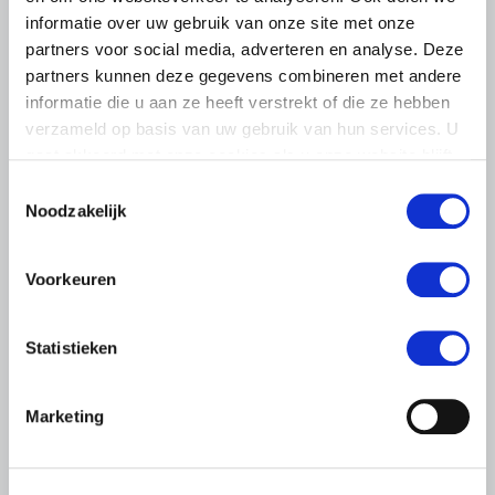
informatie over uw gebruik van onze site met onze
BELANGRIJKE INFORMATIE
partners voor social media, adverteren en analyse. Deze
6 AUGUSTUS 2026
partners kunnen deze gegevens combineren met andere
LTO sluit aan bij demonstratie tegen
informatie die u aan ze heeft verstrekt of die ze hebben
dreigende onteigening
verzameld op basis van uw gebruik van hun services. U
pluimveehouders
gaat akkoord met onze cookies als u onze website blijft
gebruiken.
ZLTO, LLTB, LTO Noord en LTO Nederland roepen hun
Toestemmingsselectie
leden op om op vrijdagochtend 14 augustus massaal naar
Noodzakelijk
het voorplein van het provinciehuis in Den Bosch te
komen…
Voorkeuren
Lees meer
Statistieken
Marketing