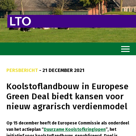
Home
PERSBERICHT
- 21 DECEMBER 2021
Toekomstvisie
Koolstoflandbouw in Europese
Goed eten
Green Deal biedt kansen voor
Mooi groen
nieuw agrarisch verdienmodel
Sterk ondernemerschap
Transitiepaden
Op 15 december heeft de Europese Commissie als onderdeel
van het actieplan “
Duurzame Koolstofkringlopen
”, het
Thema’s
initiatief voor koolstoflandbouw, gepubliceerd. Doel is