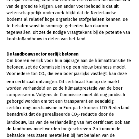
Onderwerpen
van de grond te krijgen. Een ander voorbehoud is dat uit
Konijnenhouderij
Bollenteelt
Vrouw en Bedrijf
wetenschappelijk onderzoek blijkt dat de Nederlandse
Nieuws
bodems al relatief hoge organische stofgehalten kennen. De
Melkveehouderij
Bomen, vaste planten en zomerbloemen
te behalen winst in sommige gebieden kan daarom
Nieuwsabonnement
Paardenhouderij
Fruitteelt
tegenvallen. Dit zet de nodige vraagtekens bij de potentie van
Webinars
koolstoflandbouw in delen van het land.
Pluimveehouderij
Glastuinbouw
Over LTO
Schapenhouderij
Paddenstoelen
De landbouwsector eerlijk belonen
Om boeren eerlijk voor hun bijdrage aan de klimaattransitie te
LTO Nederland
Varkenshouderij
Vollegrondsgroente
belonen, zet de Commissie in op een nieuw business model.
Voor iedere ton CO
die een boer jaarlijks vastlegt, kan deze
Mensen
2
Vleesveehouderij
een certificaat ontvangen. Dit certificaat kan op de markt
Jaarverslag 2023
Bestuur en Directie
worden verhandeld en zo de klimaatprestatie van de boer
compenseren. Volgens de Commissie moet dit nog juridisch
Vacatures
Medewerkers
geborgd worden om tot een transparant en eenduidig
certificeringsmechanisme in Europa te komen. LTO Nederland
Pers
Vakgroepbestuurders
benadrukt dat de gerealiseerde CO
-reductie door de
2
Contact
landbouw, los van de verhandeling van het certificaat, ook aan
de landbouw moet worden toegeschreven. Zo kunnen de
behaalde resultaten meetellen bij het behalen van de