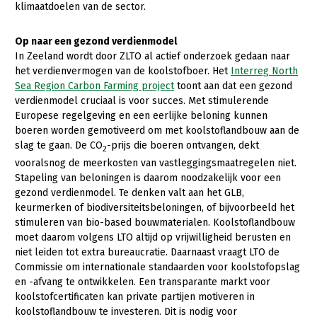
klimaatdoelen van de sector.
Op naar een gezond verdienmodel
In Zeeland wordt door ZLTO al actief onderzoek gedaan naar
het verdienvermogen van de koolstofboer. Het
Interreg North
Sea Region Carbon Farming project
toont aan dat een gezond
verdienmodel cruciaal is voor succes. Met stimulerende
Europese regelgeving en een eerlijke beloning kunnen
boeren worden gemotiveerd om met koolstoflandbouw aan de
slag te gaan. De CO
-prijs die boeren ontvangen, dekt
2
vooralsnog de meerkosten van vastleggingsmaatregelen niet.
Stapeling van beloningen is daarom noodzakelijk voor een
gezond verdienmodel. Te denken valt aan het GLB,
keurmerken of biodiversiteitsbeloningen, of bijvoorbeeld het
stimuleren van bio-based bouwmaterialen. Koolstoflandbouw
moet daarom volgens LTO altijd op vrijwilligheid berusten en
niet leiden tot extra bureaucratie. Daarnaast vraagt LTO de
Commissie om internationale standaarden voor koolstofopslag
en -afvang te ontwikkelen. Een transparante markt voor
koolstofcertificaten kan private partijen motiveren in
koolstoflandbouw te investeren. Dit is nodig voor